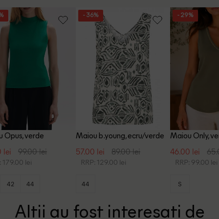
1%
- 36%
- 29%
 Opus, verde
Maiou b.young, ecru/verde
Maiou Only, v
 lei
99.00 lei
57.00 lei
89.00 lei
46.00 lei
65.
 179.00 lei
RRP: 129.00 lei
RRP: 99.00 lei
42
44
44
S
Altii au fost interesati de