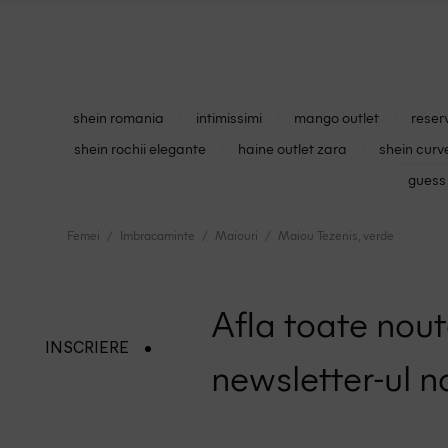
shein romania
intimissimi
mango outlet
reser
shein rochii elegante
haine outlet zara
shein curv
guess 
Femei
Imbracaminte
Maiouri
Maiou Tezenis, verde
Afla toate nouta
INSCRIERE
newsletter-ul n