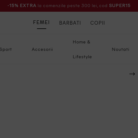
la comenzile peste 300 lei, cod
-15% EXTRA
SUPER15
BARBATI
COPII
FEMEI
Home &
Sport
Accesorii
Noutati
Lifestyle