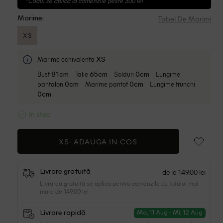
*Codul se aplica la comenzile peste 300 lei
Tabel De Marimi
Marime:
XS
Marime echivalenta
XS
Bust
Talie
Solduri
Lungime
81cm
65cm
0cm
pantalon
Marime pantof
Lungime trunchi
0cm
0cm
0cm
In stoc
XS-
ADAUGA IN COS
de la 149.00 lei
Livrare gratuită
Livrarea gratuită se aplica pentru comenzile cu totalul mai
mare de 149.00 lei
Livrare rapidă
Ma, 11 Aug - Mi, 12 Aug