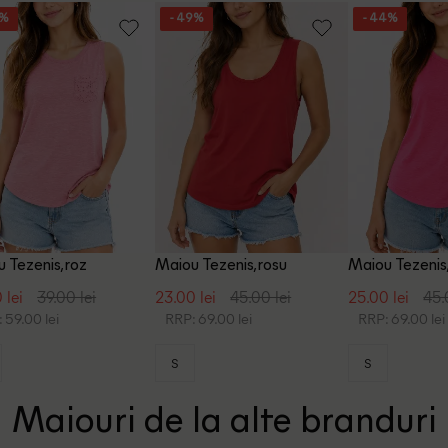
6%
- 49%
- 44%
 Tezenis, roz
Maiou Tezenis, rosu
Maiou Tezenis,
 lei
39.00 lei
23.00 lei
45.00 lei
25.00 lei
45.
 59.00 lei
RRP: 69.00 lei
RRP: 69.00 lei
S
S
Maiouri de la alte branduri