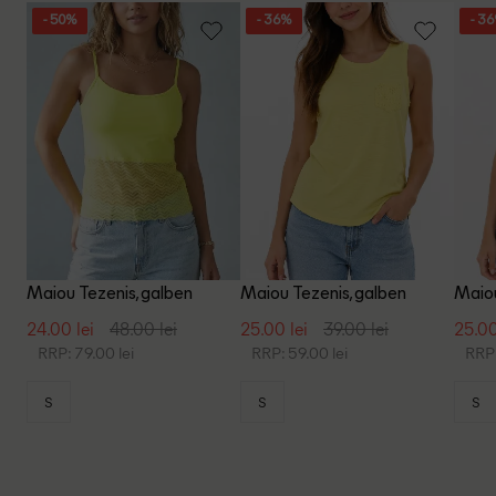
- 50%
- 36%
- 3
Maiou Tezenis, galben
Maiou Tezenis, galben
Maiou
24.00 lei
48.00 lei
25.00 lei
39.00 lei
25.00
RRP: 79.00 lei
RRP: 59.00 lei
RRP:
S
S
S