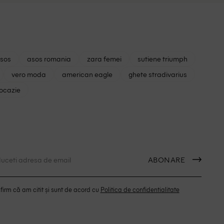
asos
asos romania
zara femei
sutiene triumph
vero moda
american eagle
ghete stradivarius
 ocazie
ABONARE
irm că am citit și sunt de acord cu
Politica de confidentialitate