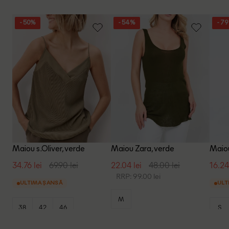
- 50%
- 54%
- 7
Maiou s.Oliver, verde
Maiou Zara, verde
Maiou
34.76 lei
69.90 lei
22.04 lei
48.00 lei
16.24
RRP: 99.00 lei
ULTIMA ȘANSĂ
ULT
M
38
42
46
S