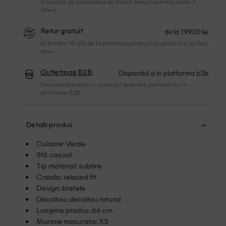
In functie de localitatea de livrare timpul estimat poate fi
diferit.
de la 199.00 lei
Retur gratuit
Ai termen 14 zile de la primirea comenzii sa probezi si sa faci
retur.
Disponibil si in platforma b2b
Outletmag B2B
Descopera preturi si comenzi dedicate partenerilor in
platforma B2B.
Detalii produs
Culoare: Verde
Stil: casual
Tip material: subtire
Croiala: relaxed fit
Design: bretele
Decolteu: decolteu rotund
Lungime produs: 66 cm
Marime masurata: XS