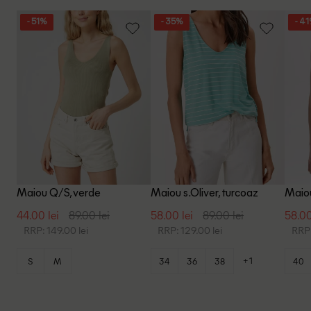
- 51%
- 35%
- 4
Maiou Q/S, verde
Maiou s.Oliver, turcoaz
Maiou
44.00 lei
89.00 lei
58.00 lei
89.00 lei
58.00
RRP: 149.00 lei
RRP: 129.00 lei
RRP:
+1
S
M
34
36
38
40