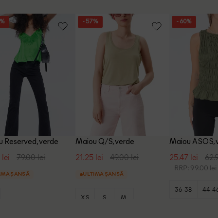
9%
- 57%
- 60%
 Reserved, verde
Maiou Q/S, verde
Maiou ASOS, 
 lei
79.00 lei
21.25 lei
49.00 lei
25.47 lei
62.9
RRP: 99.00 lei
IMA ȘANSĂ
ULTIMA ȘANSĂ
36-38
44-4
XS
S
M