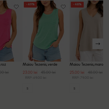
- 49%
- 48%
 roz
Maiou Tezenis, verde
Maiou Tezenis, maro de
00 lei
23.00 lei
45.00 lei
25.00 lei
48.00 lei
RRP: 69.00 lei
RRP: 79.00 lei
S
S