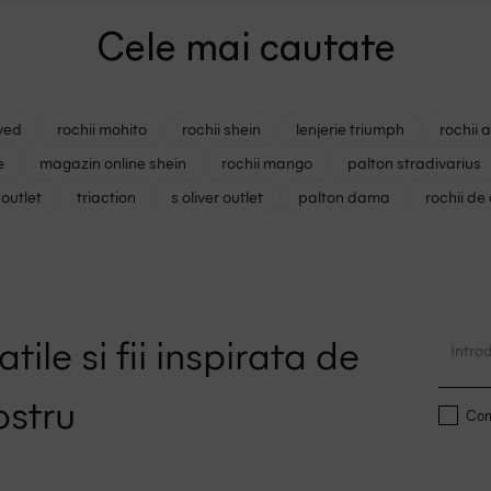
Cele mai cautate
ved
rochii mohito
rochii shein
lenjerie triumph
rochii 
e
magazin online shein
rochii mango
palton stradivarius
outlet
triaction
s oliver outlet
palton dama
rochii de
tile si fii inspirata de
ostru
Conf