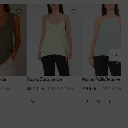
erde
Maiou Zara, verde
Maiou Pull&Bear, verde
00 lei
48.00 lei
39.00 lei
RRP: 99.00 lei
RRP: 69.00 lei
M
S
M
L