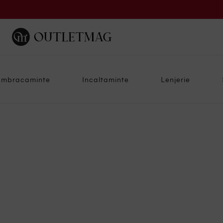
Imbracaminte
Incaltaminte
Lenjerie