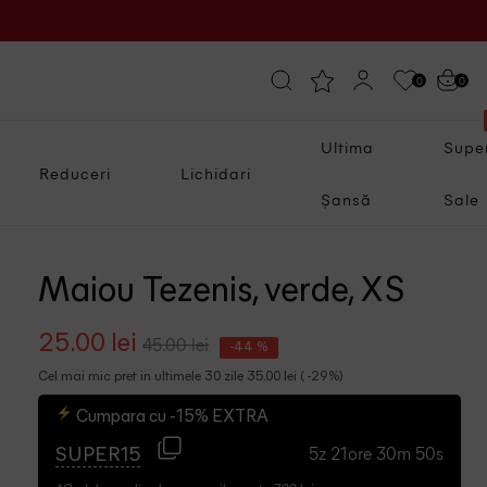
0
0
Ultima
Supe
Reduceri
Lichidari
Șansă
Sale
Maiou Tezenis, verde, XS
25.00 lei
45.00 lei
-44 %
Cel mai mic pret in ultimele 30 zile 35.00 lei ( -29%)
Cumpara cu -15% EXTRA
5z 21ore 30m 49s
SUPER15