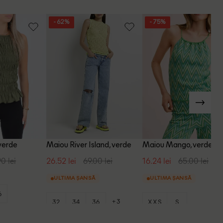
- 62%
- 75%
verde
Maiou River Island, verde
Maiou Mango, verde
0 lei
26.52 lei
69.00 lei
16.24 lei
65.00 lei
ULTIMA ȘANSĂ
ULTIMA ȘANSĂ
6
+3
32
34
36
XXS
S