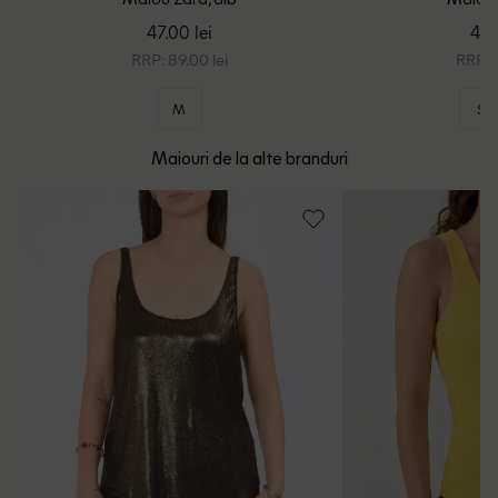
Maiou Zara, alb
Maiou 
47.00 lei
45.
RRP: 89.00 lei
RRP: 8
M
S
Maiouri de la alte branduri