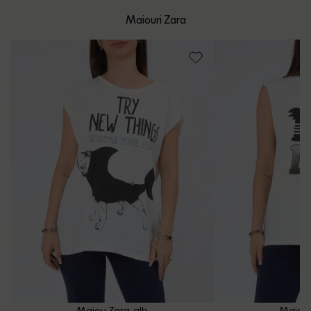
mare de 199 de lei.
Whatsapp/Telefon: +40 (771) 404 643
Maiouri Zara
Politica de Retur
Email: [
contact@outletmag.ro
]
Intrebari frecvente