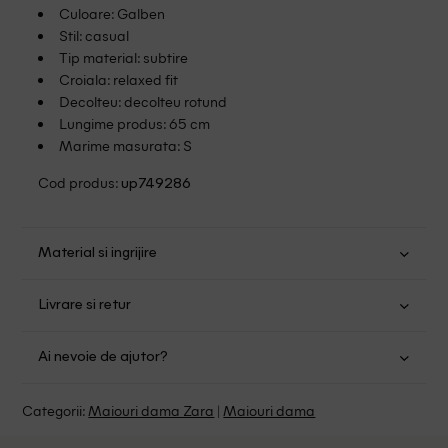
Culoare: Galben
Stil: casual
Tip material: subtire
Croiala: relaxed fit
Decolteu: decolteu rotund
Lungime produs: 65 cm
Marime masurata: S
Cod produs:
up749286
Material si ingrijire
Bumbac: 50%; Poliester: 50%
Livrare si retur
Spalare usoara la 30
Transport Gratuit pentru orice comanda cu o valoare mai
Nu folositi inalbitor
Ai nevoie de ajutor?
mare de 149.00 lei.
Nu uscati in uscator
Se pot calca
Suntem aici pentru a te ajuta:
Politica livrare
Categorii:
Maiouri dama Zara
|
Maiouri dama
Fara curatare chimica
Program: Luni-Vineri intre 9:00 - 15:00
Retur Gratuit in 14 zile pentru comenzile cu valoare mai