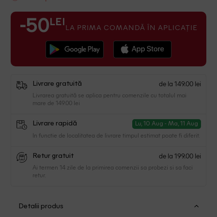
LEI
-50
LA PRIMA COMANDĂ ÎN APLICAȚIE
de la 149.00 lei
Livrare gratuită
Livrarea gratuită se aplica pentru comenzile cu totalul mai
mare de 149.00 lei
Livrare rapidă
Lu, 10 Aug - Ma, 11 Aug
In functie de localitatea de livrare timpul estimat poate fi diferit.
de la 199.00 lei
Retur gratuit
Ai termen 14 zile de la primirea comenzii sa probezi si sa faci
retur.
Detalii produs