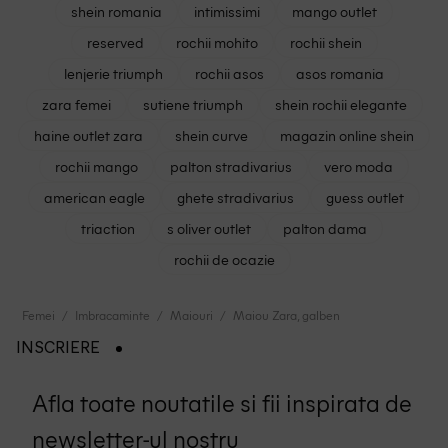
shein romania
intimissimi
mango outlet
reserved
rochii mohito
rochii shein
lenjerie triumph
rochii asos
asos romania
zara femei
sutiene triumph
shein rochii elegante
haine outlet zara
shein curve
magazin online shein
rochii mango
palton stradivarius
vero moda
american eagle
ghete stradivarius
guess outlet
triaction
s oliver outlet
palton dama
rochii de ocazie
Femei
Imbracaminte
Maiouri
Maiou Zara, galben
INSCRIERE
Afla toate noutatile si fii inspirata de
newsletter-ul nostru