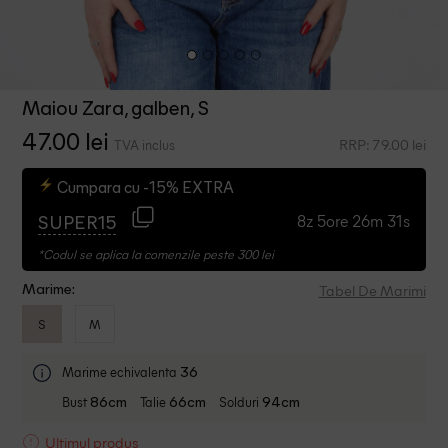
Maiou Zara, galben, S
47.00 lei
RRP: 79.00 lei
TVA inclus
Cumpara cu -15% EXTRA
8z 5ore 26m 30s
SUPER15
*Codul se aplica la comenzile peste 300 lei
Tabel De Marimi
Marime:
S
M
Marime echivalenta
36
Bust
Talie
Solduri
86cm
66cm
94cm
Ultimul produs