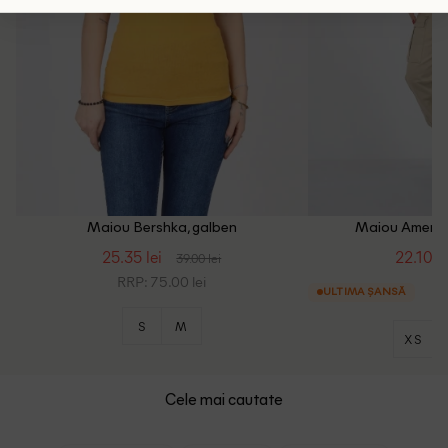
Maiou Bershka, galben
Maiou America
25.35 lei
22.10 le
39.00 lei
RRP: 75.00 lei
ULTIMA ȘANSĂ
S
M
XS
Cele mai cautate