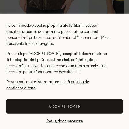
Folosim module cookie proprii și ale terților în scopuri
analitice și pentru a-ți prezenta publicitate și conținut
Maiou Pull&Bear, auriu
Maiou Pull
personalizat pe baza unui profil elaborat în concordanță cu
45.00 lei
39.
obiceiurile tale de navigare.
RRP: 89.00 lei
RRP: 8
Prin click pe "ACCEPT TOATE", acceptati folosirea tuturor
Tehnologiilor de tip Cookie. Prin click pe "Refuz, doar
M
necesare" nu se vor folosi alte cookie in afara de cele strict
necesare pentru functionarea website-ului.
Altii au fost interesati de
Pentru mai multe informații consultă
politica de
confidențialitate
.
- 35%
- 55%
ACCEPT TOATE
Refuz, doar necesare