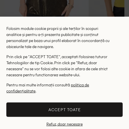
Folosim module cookie proprii și ale terților în scopuri
analitice și pentru a-ți prezenta publicitate și conținut
Maiou Pull&Bear, auriu
Maiou Pull
personalizat pe baza unui profil elaborat în concordanță cu
obiceiurile tale de navigare.
45.00 lei
39.
RRP: 89.00 lei
RRP: 8
Prin click pe "ACCEPT TOATE", acceptati folosirea tuturor
Tehnologiilor de tip Cookie. Prin click pe "Refuz, doar
M
necesare" nu se vor folosi alte cookie in afara de cele strict
necesare pentru functionarea website-ului.
Altii au fost interesati de
Pentru mai multe informații consultă
politica de
confidențialitate
.
- 85%
- 55%
ACCEPT TOATE
Refuz, doar necesare