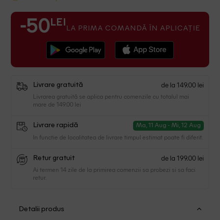
LEI
-50
LA PRIMA COMANDĂ ÎN APLICAȚIE
de la 149.00 lei
Livrare gratuită
Livrarea gratuită se aplica pentru comenzile cu totalul mai
mare de 149.00 lei
Livrare rapidă
Ma, 11 Aug - Mi, 12 Aug
In functie de localitatea de livrare timpul estimat poate fi diferit.
de la 199.00 lei
Retur gratuit
Ai termen 14 zile de la primirea comenzii sa probezi si sa faci
retur.
Detalii produs