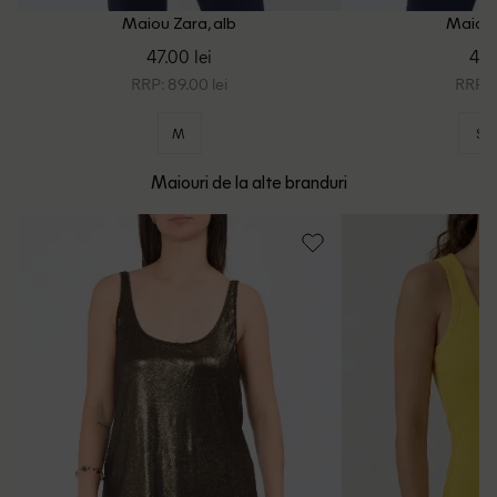
Maiou Zara, alb
Maiou 
47.00 lei
45.
RRP: 89.00 lei
RRP: 8
M
S
Maiouri de la alte branduri