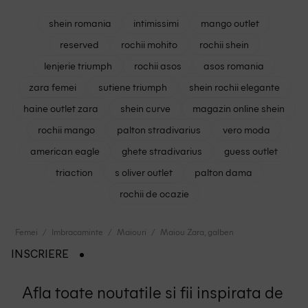
shein romania
intimissimi
mango outlet
reserved
rochii mohito
rochii shein
lenjerie triumph
rochii asos
asos romania
zara femei
sutiene triumph
shein rochii elegante
haine outlet zara
shein curve
magazin online shein
rochii mango
palton stradivarius
vero moda
american eagle
ghete stradivarius
guess outlet
triaction
s oliver outlet
palton dama
rochii de ocazie
Femei
Imbracaminte
Maiouri
Maiou Zara, galben
INSCRIERE
Afla toate noutatile si fii inspirata de