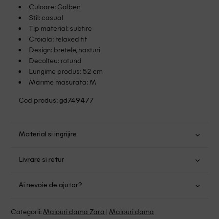
Culoare: Galben
Stil: casual
Tip material: subtire
Croiala: relaxed fit
Design: bretele, nasturi
Decolteu: rotund
Lungime produs: 52 cm
Marime masurata: M
Cod produs:
gd749477
Material si ingrijire
Viscoza: 100%
Livrare si retur
Spalare usoara la 30
Transport Gratuit pentru orice comanda cu o valoare mai
Nu folositi inalbitor
Ai nevoie de ajutor?
mare de 149.00 lei.
Nu uscati in uscator
Se pot calca
Suntem aici pentru a te ajuta:
Politica livrare
Categorii:
Maiouri dama Zara
|
Maiouri dama
Fara curatare chimica