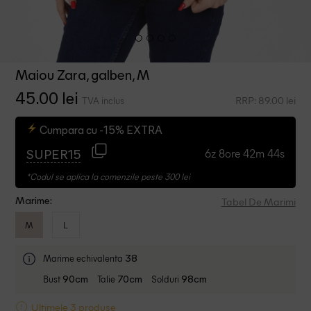
Maiou Zara, galben, M
45.00 lei
RRP: 89.00 lei
TVA inclus
Cumpara cu -15% EXTRA
6z 8ore 42m 43s
SUPER15
*Codul se aplica la comenzile peste 300 lei
Tabel De Marimi
Marime:
M
L
Marime echivalenta
38
Bust
Talie
Solduri
90cm
70cm
98cm
Ultimele 3 produse