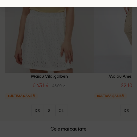
Maiou Vila, galben
Maiou America
6.63 lei
22.10 le
45.00 lei
ULTIMA ȘANSĂ
ULTIMA ȘANSĂ
XS
S
XL
XS
Cele mai cautate