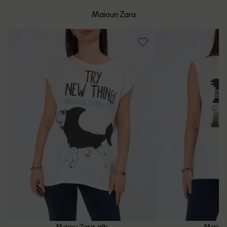
mare de 199 de lei.
Whatsapp/Telefon: +40 (771) 404 643
Maiouri Zara
Politica de Retur
Email: [
contact@outletmag.ro
]
Intrebari frecvente