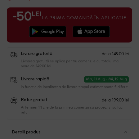
LEI
-50
LA PRIMA COMANDĂ ÎN APLICAȚIE
de la 149.00 lei
Livrare gratuită
Livrarea gratuită se aplica pentru comenzile cu totalul mai
mare de 149.00 lei
Livrare rapidă
Ma, 11 Aug - Mi, 12 Aug
In functie de localitatea de livrare timpul estimat poate fi diferit.
de la 199.00 lei
Retur gratuit
Ai termen 14 zile de la primirea comenzii sa probezi si sa faci
retur.
Detalii produs