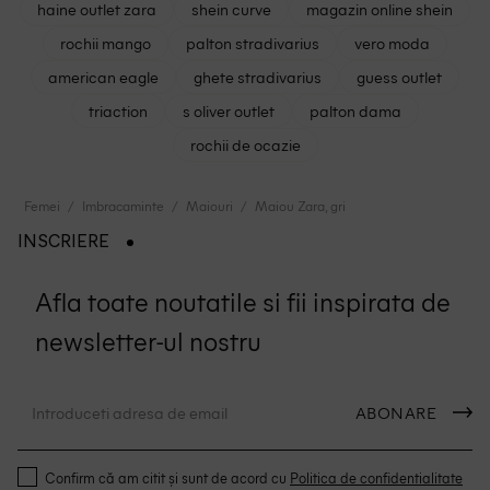
haine outlet zara
shein curve
magazin online shein
rochii mango
palton stradivarius
vero moda
american eagle
ghete stradivarius
guess outlet
triaction
s oliver outlet
palton dama
rochii de ocazie
Femei
Imbracaminte
Maiouri
Maiou Zara, gri
INSCRIERE
Afla toate noutatile si fii inspirata de
newsletter-ul nostru
ABONARE
Confirm că am citit și sunt de acord cu
Politica de confidentialitate