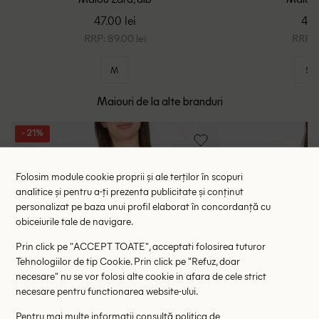
Maiou Zara, alb
Maiou 
47.00 lei
45.
RRP: 89.00 lei
RRP: 8
M
S
Maiouri de la alte branduri
- 21%
Folosim module cookie proprii și ale terților în scopuri
analitice și pentru a-ți prezenta publicitate și conținut
personalizat pe baza unui profil elaborat în concordanță cu
obiceiurile tale de navigare.
Prin click pe "ACCEPT TOATE", acceptati folosirea tuturor
Tehnologiilor de tip Cookie. Prin click pe "Refuz, doar
necesare" nu se vor folosi alte cookie in afara de cele strict
necesare pentru functionarea website-ului.
Pentru mai multe informații consultă
politica de