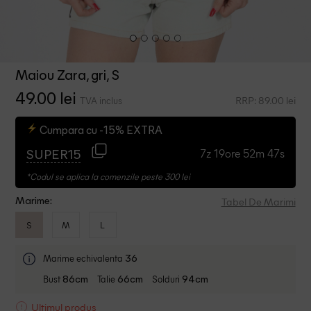
Maiou Zara, gri, S
49.00 lei
RRP: 89.00 lei
TVA inclus
Cumpara cu -15% EXTRA
7z 19ore 52m 46s
SUPER15
*Codul se aplica la comenzile peste 300 lei
Tabel De Marimi
Marime:
S
M
L
Marime echivalenta
36
Bust
Talie
Solduri
86cm
66cm
94cm
Ultimul produs