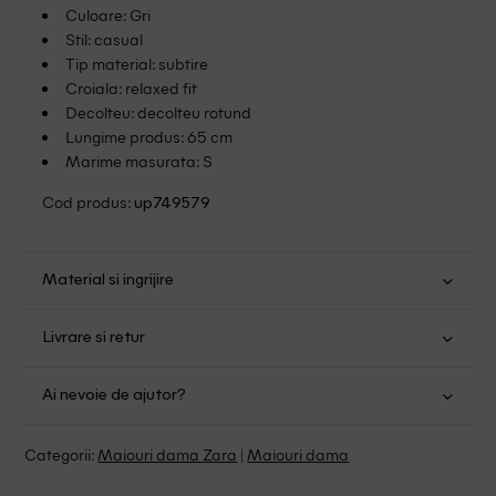
Culoare: Gri
Stil: casual
Tip material: subtire
Croiala: relaxed fit
Decolteu: decolteu rotund
Lungime produs: 65 cm
Marime masurata: S
Cod produs:
up749579
Material si ingrijire
Bumbac: 100%
Livrare si retur
Spalare usoara la 30
Transport Gratuit pentru orice comanda cu o valoare mai
Nu folositi inalbitor
Ai nevoie de ajutor?
mare de 149.00 lei.
Nu uscati in uscator
Se pot calca
Suntem aici pentru a te ajuta:
Politica livrare
Categorii:
Maiouri dama Zara
|
Maiouri dama
Curatati delicat cu percloretilena
Program: Luni-Vineri intre 9:00 - 15:00
Retur Gratuit in 14 zile pentru comenzile cu valoare mai