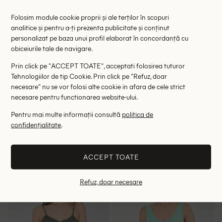
Folosim module cookie proprii și ale terților în scopuri
analitice și pentru a-ți prezenta publicitate și conținut
personalizat pe baza unui profil elaborat în concordanță cu
obiceiurile tale de navigare.
Prin click pe "ACCEPT TOATE", acceptati folosirea tuturor
Tehnologiilor de tip Cookie. Prin click pe "Refuz, doar
necesare" nu se vor folosi alte cookie in afara de cele strict
necesare pentru functionarea website-ului.
Pentru mai multe informații consultă
politica de
Maiou Only, verde
Maiou Pull&Bear, verde
confidențialitate
.
46.00 lei
39.00 lei
65.00 lei
RRP: 99.00 lei
RRP: 69.00 lei
ACCEPT TOATE
S
S
M
L
Refuz, doar necesare
- 35%