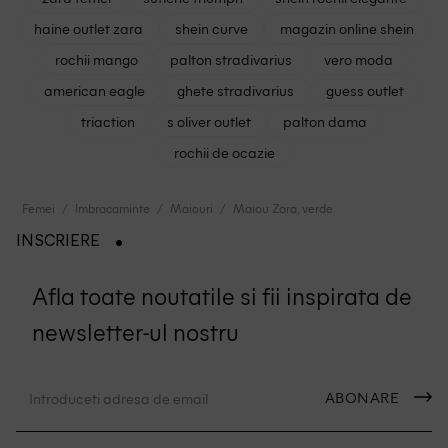
haine outlet zara
shein curve
magazin online shein
rochii mango
palton stradivarius
vero moda
american eagle
ghete stradivarius
guess outlet
triaction
s oliver outlet
palton dama
rochii de ocazie
Femei
Imbracaminte
Maiouri
Maiou Zara, verde
INSCRIERE
Afla toate noutatile si fii inspirata de
newsletter-ul nostru
ABONARE