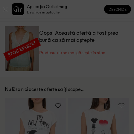
Aplicația Outletmag
DESCHIDE
0
0
Deschide în aplicație
Oops! Această ofertă a fost prea
bună ca să mai aștepte
STOC EPUIZAT
Produsul nu se mai găsește în stoc
Nu lăsa nici aceste oferte să îți scape...