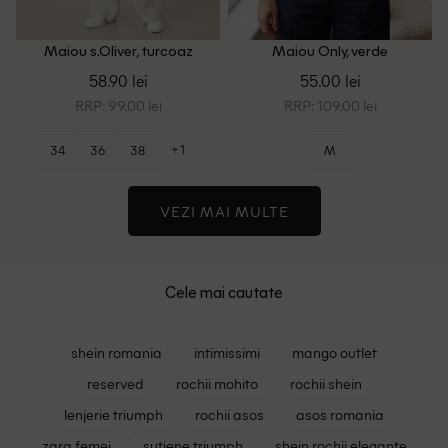
Maiou s.Oliver, turcoaz
Maiou Only, verde
58.90 lei
55.00 lei
RRP: 99.00 lei
RRP: 109.00 lei
+1
34
36
38
M
VEZI MAI MULTE
Cele mai cautate
shein romania
intimissimi
mango outlet
reserved
rochii mohito
rochii shein
lenjerie triumph
rochii asos
asos romania
zara femei
sutiene triumph
shein rochii elegante