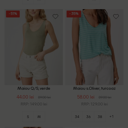
- 51%
- 35%
Maiou Q/S, verde
Maiou s.Oliver, turcoaz
44.00 lei
58.00 lei
89.00 lei
89.00 lei
RRP: 149.00 lei
RRP: 129.00 lei
+1
S
M
34
36
38