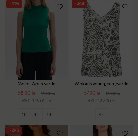
- 41%
- 36%
Maiou Opus, verde
Maiou b.young, ecru/verde
58.00 lei
57.00 lei
99.00 lei
89.00 lei
RRP: 179.00 lei
RRP: 129.00 lei
40
42
44
44
- 29%