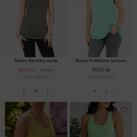
Maiou Bershka, verde
Maiou Pull&Bear, turcoaz
29.25 lei
39.00 lei
45.00 lei
RRP: 79.00 lei
RRP: 89.00 lei
S
M
L
S
L