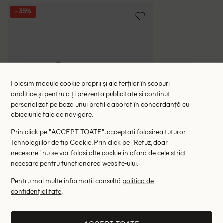
- 35%
Folosim module cookie proprii și ale terților în scopuri
analitice și pentru a-ți prezenta publicitate și conținut
personalizat pe baza unui profil elaborat în concordanță cu
obiceiurile tale de navigare.
Prin click pe "ACCEPT TOATE", acceptati folosirea tuturor
Tehnologiilor de tip Cookie. Prin click pe "Refuz, doar
necesare" nu se vor folosi alte cookie in afara de cele strict
necesare pentru functionarea website-ului.
Pentru mai multe informații consultă
politica de
confidențialitate
.
Set masti 3 bucati ASOS, negru
22.75 lei
35.00 lei