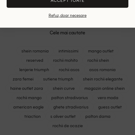
ACCEPT TOATE
RRP: 89.00 lei
ONE SIZE
Refuz, doar necesare
Cele mai cautate
shein romania
intimissimi
mango outlet
reserved
rochii mohito
rochii shein
lenjerie triumph
rochii asos
asos romania
zara femei
sutiene triumph
shein rochii elegante
haine outlet zara
shein curve
magazin online shein
rochii mango
palton stradivarius
vero moda
american eagle
ghete stradivarius
guess outlet
triaction
s oliver outlet
palton dama
rochii de ocazie