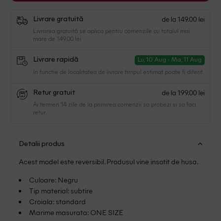
de la 149.00 lei
Livrare gratuită
Livrarea gratuită se aplica pentru comenzile cu totalul mai
mare de 149.00 lei
Livrare rapidă
Lu, 10 Aug - Ma, 11 Aug
In functie de localitatea de livrare timpul estimat poate fi diferit.
de la 199.00 lei
Retur gratuit
Ai termen 14 zile de la primirea comenzii sa probezi si sa faci
retur.
Detalii produs
Acest model este reversibil. Produsul vine insotit de husa.
Culoare: Negru
Tip material: subtire
Croiala: standard
Marime masurata: ONE SIZE