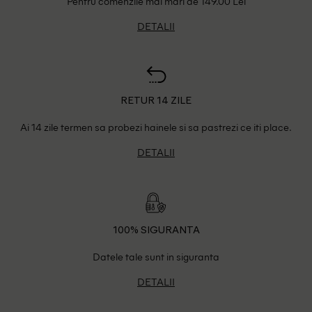
Pentru comenzile mai mari de 149.00 Lei
DETALII
RETUR 14 ZILE
Ai 14 zile termen sa probezi hainele si sa pastrezi ce iti place.
DETALII
100% SIGURANTA
Datele tale sunt in siguranta
DETALII