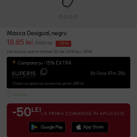
Masca Desigual, negru
18.85 lei
29.00 lei
-35 %
Cel mai mic pret in ultimele 30 zile 29.00 lei ( -35%)
Cumpara cu -15% EXTRA
8z 0ore 41m 28s
SUPER15
*Codul se aplica la comenzile peste 300 lei
In stoc
LEI
-50
LA PRIMA COMANDĂ ÎN APLICAȚIE