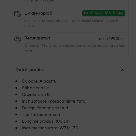
Livrare rapidă
Lu, 10 Aug - Ma, 11 Aug
In functie de localitatea de livrare timpul estimat poate fi
diferit.
de la 199.00 lei
Retur gratuit
Ai termen 14 zile de la primirea comenzii sa probezi si sa faci
retur.
Detalii produs
Culoare: Albastru
Stil: de ocazie
Croiala: slim fit
Inchizatoare imbracaminte: fata
Design: fermoar, nasturi
Tipul taliei: normala
Lungime produs: 100 cm
Marime masurata: W31/L30