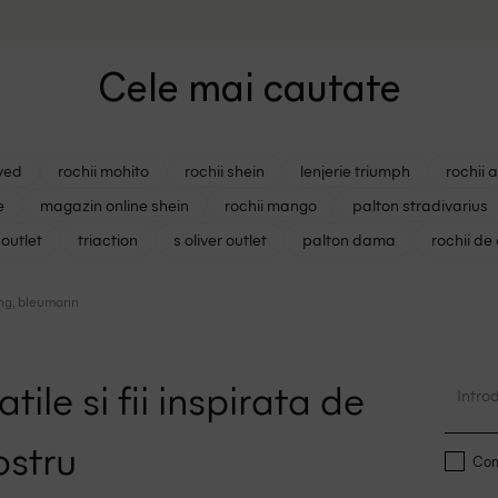
W30/L30
Cele mai cautate
ved
rochii mohito
rochii shein
lenjerie triumph
rochii 
e
magazin online shein
rochii mango
palton stradivarius
outlet
triaction
s oliver outlet
palton dama
rochii de
ing, bleumarin
tile si fii inspirata de
ostru
Conf