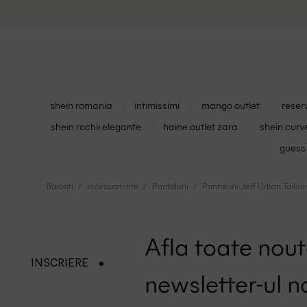
shein romania
intimissimi
mango outlet
reser
shein rochii elegante
haine outlet zara
shein curv
guess 
Barbati
Imbracaminte
Pantaloni
Pantaloni Jeff Urban Tailor
Afla toate nouta
INSCRIERE
newsletter-ul n