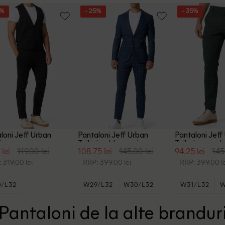
5%
- 25%
- 35%
loni Jeff Urban
Pantaloni Jeff Urban
Pantaloni Jeff
ring, negru
Tailoring, bleumarin
Tailoring, verde
 lei
119.00 lei
108.75 lei
145.00 lei
94.25 lei
145
 319.00 lei
RRP: 399.00 lei
RRP: 399.00 le
/L32
W29/L32
W30/L32
W31/L32
W
+3
W31/L34
W38/L34
Pantaloni de la alte brandur