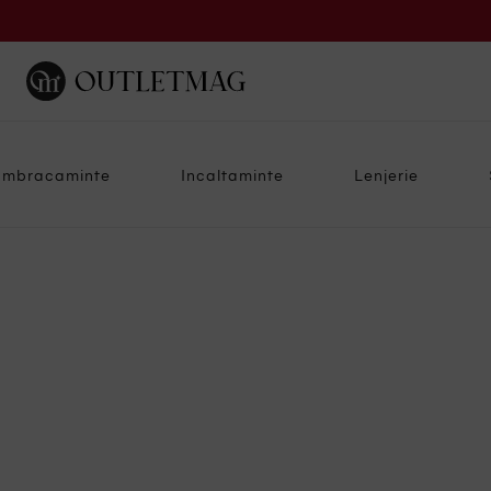
Imbracaminte
Incaltaminte
Lenjerie