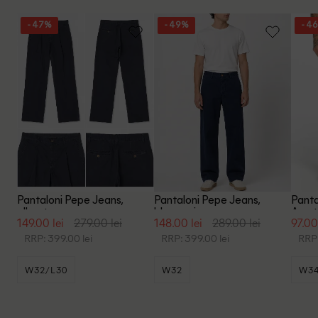
- 47%
- 49%
- 4
Pantaloni Pepe Jeans,
Pantaloni Pepe Jeans,
Pant
albastru
bleumarin
Amst
149.00 lei
279.00 lei
148.00 lei
289.00 lei
97.00
RRP: 399.00 lei
RRP: 399.00 lei
RRP:
W32/L30
W32
W3