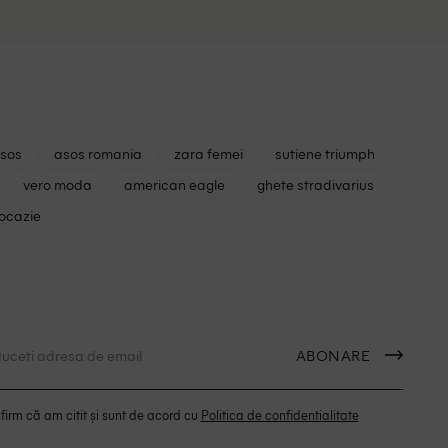
+3
asos
asos romania
zara femei
sutiene triumph
vero moda
american eagle
ghete stradivarius
 ocazie
ABONARE
irm că am citit și sunt de acord cu
Politica de confidentialitate