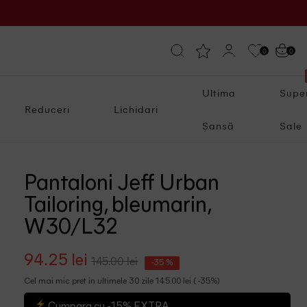
0
0
Ultima
Supe
Reduceri
Lichidari
Șansă
Sale
Pantaloni Jeff Urban
Tailoring, bleumarin,
W30/L32
94.25 lei
145.00 lei
-35 %
Cel mai mic pret in ultimele 30 zile 145.00 lei ( -35%)