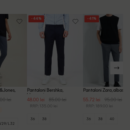
- 44%
- 41%
k&Jones,
Pantaloni Bershka,
Pantaloni Zara, albastru
bleumarin
00 lei
48.00 lei
85.00 lei
55.72 lei
95.00 lei
RRP: 135.00 lei
RRP: 189.00 lei
36
38
36
38
40
W29/L32