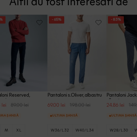
Altii au fost interesati de
2%
- 65%
- 83%
loni Reserved,
Pantaloni s.Oliver, albastru
Pantaloni Jac
arin
albastru
 lei
89.00 lei
69.00 lei
198.00 lei
24.86 lei
149.
IMA ȘANSĂ
ULTIMA ȘANSĂ
ULTIMA ȘANSĂ
M
XL
W36/L32
W40/L34
W28/L30