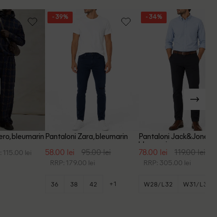
- 39%
- 34%
ro, bleumarin
Pantaloni Zara, bleumarin
Pantaloni Jack&Jones,
bleumarin
58.00 lei
95.00 lei
78.00 lei
119.00 lei
 115.00 lei
RRP: 179.00 lei
RRP: 305.00 lei
+1
36
38
42
W28/L32
W31/L30
W31/L36