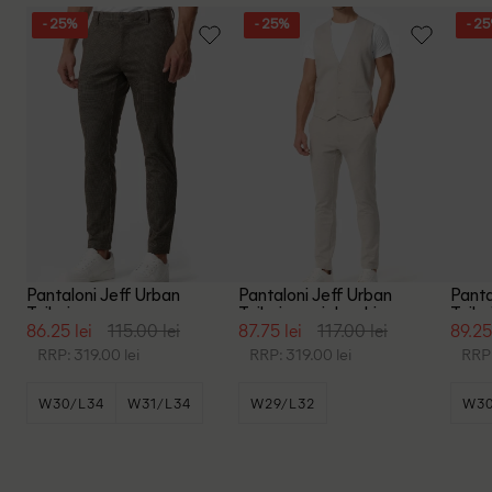
- 25%
- 25%
- 2
Pantaloni Jeff Urban
Pantaloni Jeff Urban
Panta
Tailoring, maro
Tailoring, gri deschis
Tailo
86.25 lei
115.00 lei
87.75 lei
117.00 lei
89.25
RRP: 319.00 lei
RRP: 319.00 lei
RRP:
W30/L34
W31/L34
W29/L32
W30
W36/L30