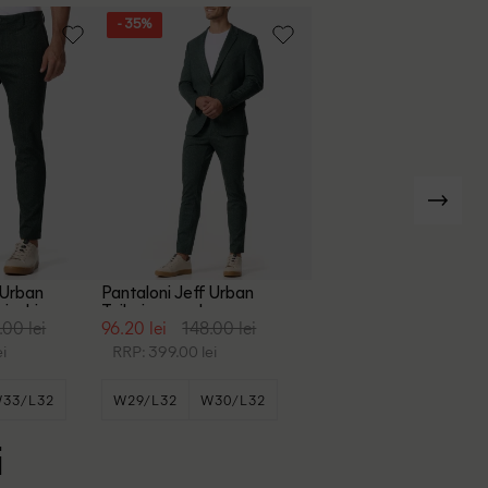
- 35%
 Urban
Pantaloni Jeff Urban
 inchis
Tailoring, verde
.00 lei
96.20 lei
148.00 lei
i
RRP: 399.00 lei
33/L32
W29/L32
W30/L32
+9
W31/L30
i