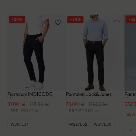
- 24%
- 34%
- 6
Pantaloni INDICODE,
Pantaloni Jack&Jones,
Panta
bleumarin inchis
bleumarin
bleum
87.00 lei
115.00 lei
78.00 lei
119.00 lei
33.83
RRP: 299.00 lei
RRP: 305.00 lei
ULT
W30/L34
W28/L32
W31/L30
S
W31/L36