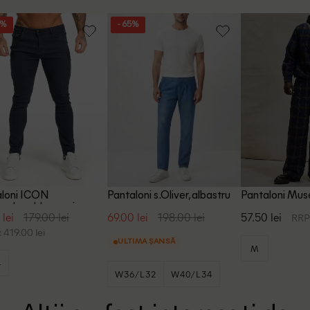
6%
- 65%
aloni ICON
Pantaloni s.Oliver, albastru
Pantaloni Muse
erdam, bleumarin
 lei
179.00 lei
69.00 lei
198.00 lei
57.50 lei
RRP:
 419.00 lei
ULTIMA ȘANSĂ
M
4
W36/L32
W40/L34