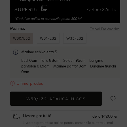
Cumpara cu -15% EXTRA
7z 4ore 22m 0s
SUPER15
*Codul se aplica la comenzile peste 300 lei
Tabel De Marimi
Marime:
W30/L32
W31/L32
W33/L32
Marime echivalenta
S
Bust
Talie
Solduri
Lungime
0cm
83cm
96cm
pantalon
Marime pantof
Lungime trunchi
81.5cm
0cm
0cm
Ultimul produs
W30/L32-
ADAUGA IN COS
de la 149.00 lei
Livrare gratuită
Livrarea gratuită se aplica pentru comenzile cu totalul mai
mare de 149.00 lei