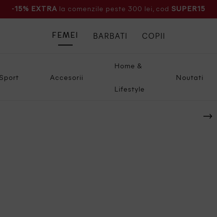
la comenzile peste 300 lei, cod
-15% EXTRA
SUPER15
BARBATI
COPII
FEMEI
Home &
Sport
Accesorii
Noutati
Lifestyle