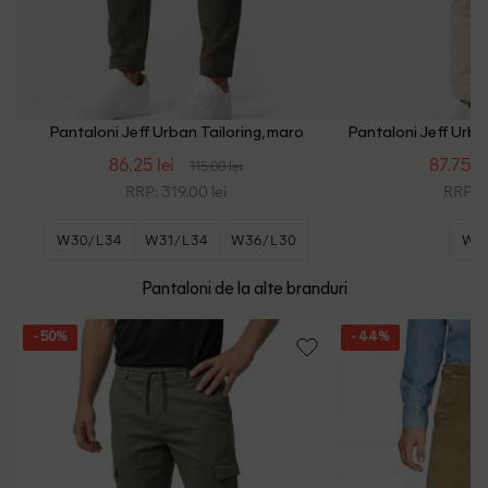
Pantaloni Jeff Urban Tailoring, maro
Pantaloni Jeff Urban
86.25 lei
87.75 le
115.00 lei
RRP: 319.00 lei
RRP: 3
W30/L34
W31/L34
W36/L30
W2
Pantaloni de la alte branduri
- 50%
- 44%