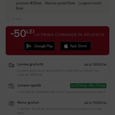
pantalon
Marime pantof
Lungime trunchi
81.5cm
0cm
0cm
In stoc
LEI
-50
LA PRIMA COMANDĂ ÎN APLICAȚIE
de la 149.00 lei
Livrare gratuită
Livrarea gratuită se aplica pentru comenzile cu totalul mai
mare de 149.00 lei
Livrare rapidă
Lu, 10 Aug - Ma, 11 Aug
In functie de localitatea de livrare timpul estimat poate fi diferit.
de la 199.00 lei
Retur gratuit
Ai termen 14 zile de la primirea comenzii sa probezi si sa faci
retur.