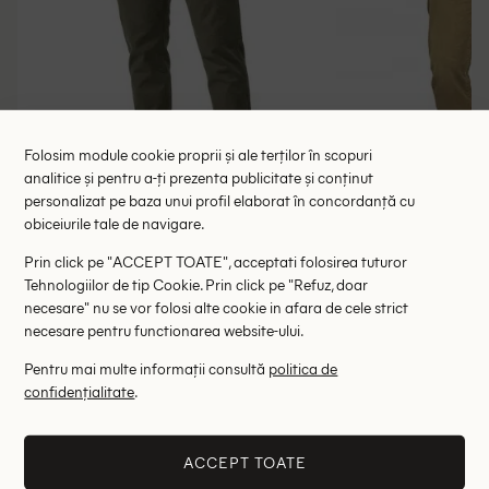
Folosim module cookie proprii și ale terților în scopuri
analitice și pentru a-ți prezenta publicitate și conținut
personalizat pe baza unui profil elaborat în concordanță cu
obiceiurile tale de navigare.
Pantaloni Pepe Jeans, verde
Pantaloni Pe
Prin click pe "ACCEPT TOATE", acceptati folosirea tuturor
Tehnologiilor de tip Cookie. Prin click pe "Refuz, doar
145.00 lei
138.00 le
289.00 lei
necesare" nu se vor folosi alte cookie in afara de cele strict
RRP: 559.00 lei
RRP: 3
necesare pentru functionarea website-ului.
W32
W3
Pentru mai multe informații consultă
politica de
confidențialitate
.
Altii au fost interesati de
ACCEPT TOATE
- 48%
- 32%