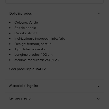
Detalii produs
Culoare: Verde
Stil: de ocazie
Croiala: slim fit
Inchizatoare imbracaminte: fata
Design: fermoar, nasturi
Tipul taliei: normala
Lungime produs: 102 cm
Marime masurata: W31/L32
Cod produs:
pl686472
Material si ingrijire
Poliester: 78%; Viscoza: 18%; Elastan: 4%
Livrare si retur
Spalare usoara la 40
Transport Gratuit pentru orice comanda cu o valoare mai
Nu folositi inalbitor