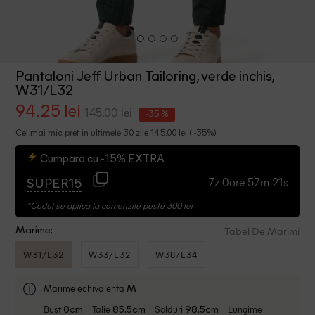
Pantaloni Jeff Urban Tailoring, verde inchis,
W31/L32
94.25 lei
145.00 lei
-35 %
Cel mai mic pret in ultimele 30 zile 145.00 lei ( -35%)
Cumpara cu -15% EXTRA
7z 0ore 57m 21s
SUPER15
*Codul se aplica la comenzile peste 300 lei
Tabel De Marimi
Marime:
W31/L32
W33/L32
W38/L34
Marime echivalenta
M
Bust
Talie
Solduri
Lungime
0cm
85.5cm
98.5cm