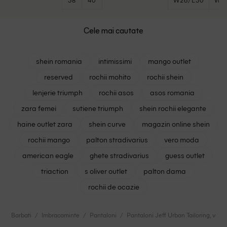
Cele mai cautate
shein romania
intimissimi
mango outlet
reserved
rochii mohito
rochii shein
lenjerie triumph
rochii asos
asos romania
zara femei
sutiene triumph
shein rochii elegante
haine outlet zara
shein curve
magazin online shein
rochii mango
palton stradivarius
vero moda
american eagle
ghete stradivarius
guess outlet
triaction
s oliver outlet
palton dama
rochii de ocazie
Barbati
Imbracaminte
Pantaloni
Pantaloni Jeff Urban Tailoring, verd