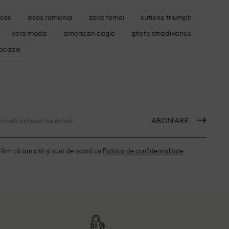
asos
asos romania
zara femei
sutiene triumph
vero moda
american eagle
ghete stradivarius
 ocazie
ABONARE
irm că am citit și sunt de acord cu
Politica de confidentialitate