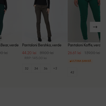
&Bear, verde
Pantaloni Bershka, verde
Pantaloni Kaffe, verde
00 lei
44.20 lei
89.00 lei
26.61 lei
139.00 lei
i
RRP: 145.00 lei
ULTIMA ȘANSĂ
+2
32
34
36
42