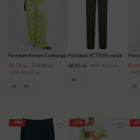
Pantaloni Armani Exchange,
Pantaloni ACTION, verde
Panta
verde
verd
141.75 lei
375.00 lei
48.00 lei
87.00
RRP: 99.00 lei
RRP: 819.00 lei
RRP:
M
38
40
34
- 35%
- 62%
- 6