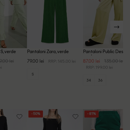
S, verde
Pantaloni Zara, verde
Pantaloni Public Desire,
verde
9.00 lei
79.00 lei
87.00 lei
135.00 lei
RRP: 145.00 lei
i
RRP: 199.00 lei
S
34
36
- 50%
- 81%