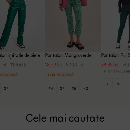
loni imitatie de piele
Pantaloni Mango, verde
Pantaloni Pull
break, verde
 lei
119.00 lei
18.79 lei
89.00 lei
38.35 lei
59.
RRP: 119.00 le
IMA ȘANSĂ
ULTIMA ȘANSĂ
S
M
+2
36
34
36
38
Cele mai cautate