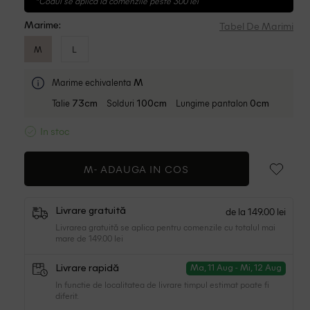
*Codul se aplica la comenzile peste 300 lei
Tabel De Marimi
Marime:
M
L
Marime echivalenta
M
Talie
Solduri
Lungime pantalon
73cm
100cm
0cm
In stoc
M-
ADAUGA IN COS
de la 149.00 lei
Livrare gratuită
Livrarea gratuită se aplica pentru comenzile cu totalul mai
mare de 149.00 lei
Livrare rapidă
Ma, 11 Aug - Mi, 12 Aug
In functie de localitatea de livrare timpul estimat poate fi
diferit.