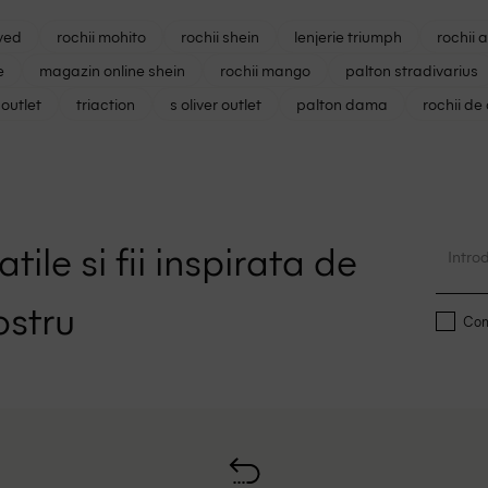
ved
rochii mohito
rochii shein
lenjerie triumph
rochii 
e
magazin online shein
rochii mango
palton stradivarius
outlet
triaction
s oliver outlet
palton dama
rochii de
tile si fii inspirata de
ostru
Conf