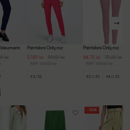
, bleumarin
Pantaloni Only, roz
Pantaloni Only, roz
0 lei
57.85 lei
89.00 lei
48.75 lei
75.00 lei
i
RRP: 169.00 lei
RRP: 149.00 lei
2
XS/32
42/L32
44/L32
+2
44/L34
i
- 36%