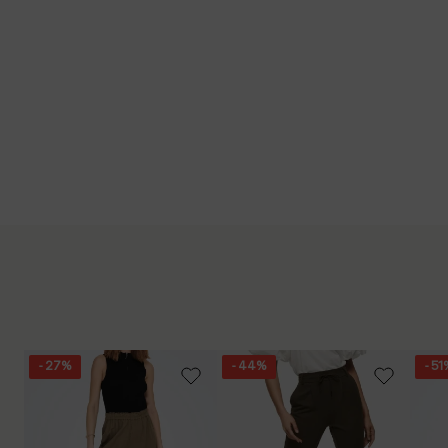
- 27%
- 44%
- 51