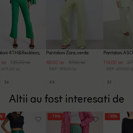
loni 4TH&Reckless,
Pantaloni Zara, verde
Pantaloni ASO
e
 lei
135.00 lei
48.00 lei
97.00 lei
114.00 lei
27
 415.00 lei
RRP: 199.00 lei
RRP: 459.00 le
36
XS
32
Altii au fost interesati de
7%
- 79%
- 35%