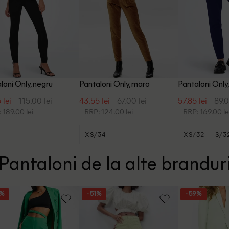
loni Only, negru
Pantaloni Only, maro
Pantaloni Only
 lei
115.00 lei
43.55 lei
67.00 lei
57.85 lei
89.0
 189.00 lei
RRP: 124.00 lei
RRP: 169.00 le
S
XS/34
XS/32
S/3
Pantaloni de la alte brandur
6%
- 51%
- 59%