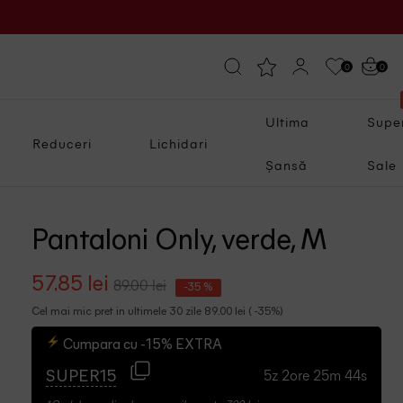
0
0
Ultima
Supe
Reduceri
Lichidari
Șansă
Sale
Pantaloni Only, verde, M
57.85 lei
89.00 lei
-35 %
Cel mai mic pret in ultimele 30 zile 89.00 lei ( -35%)
Cumpara cu -15% EXTRA
5z 2ore 25m 43s
SUPER15