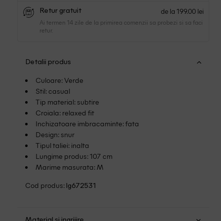
de la 199.00 lei
Retur gratuit
Ai termen 14 zile de la primirea comenzii sa probezi si sa faci
retur.
Detalii produs
Culoare: Verde
Stil: casual
Tip material: subtire
Croiala: relaxed fit
Inchizatoare imbracaminte: fata
Design: snur
Tipul taliei: inalta
Lungime produs: 107 cm
Marime masurata: M
Cod produs:
lg672531
Material si ingrijire