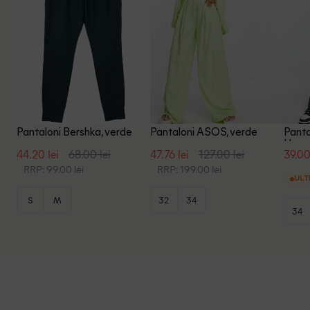
Pantaloni Bershka, verde
Pantaloni ASOS, verde
Panta
Heart
44.20 lei
68.00 lei
47.76 lei
127.00 lei
39.00
RRP: 99.00 lei
RRP: 199.00 lei
ULT
S
M
32
34
34