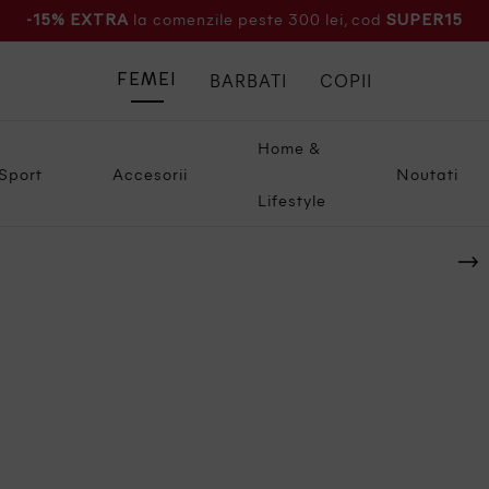
la comenzile peste 300 lei, cod
-15% EXTRA
SUPER15
BARBATI
COPII
FEMEI
Home &
Sport
Accesorii
Noutati
Lifestyle