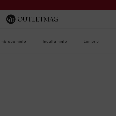
Imbracaminte
Incaltaminte
Lenjerie