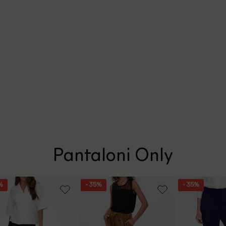
Pantaloni Only
%
- 35%
- 35%