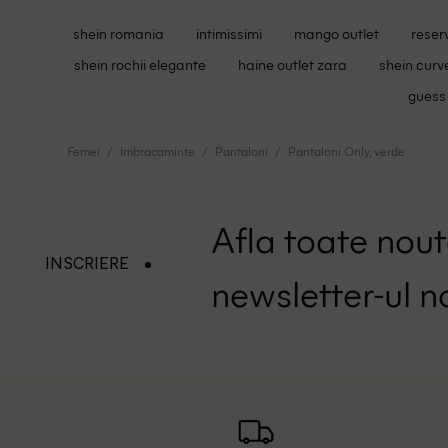
shein romania
intimissimi
mango outlet
reser
shein rochii elegante
haine outlet zara
shein curv
guess 
Femei
Imbracaminte
Pantaloni
Pantaloni Only, verde
Afla toate nouta
INSCRIERE
newsletter-ul n