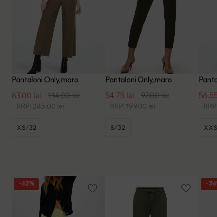
Pantaloni Only, maro
Pantaloni Only, maro
Panta
83.00 lei
114.00 lei
54.75 lei
97.00 lei
56.55
RRP: 245.00 lei
RRP: 199.00 lei
RRP:
XS/32
S/32
XX
- 62%
- 3