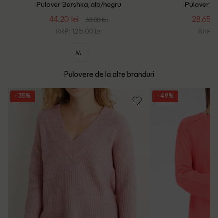
Pulover Bershka, alb/negru
Pulover Be
44.20 lei
28.65 le
68.00 lei
RRP: 125.00 lei
RRP: 1
M
Pulovere de la alte branduri
- 35%
- 49%