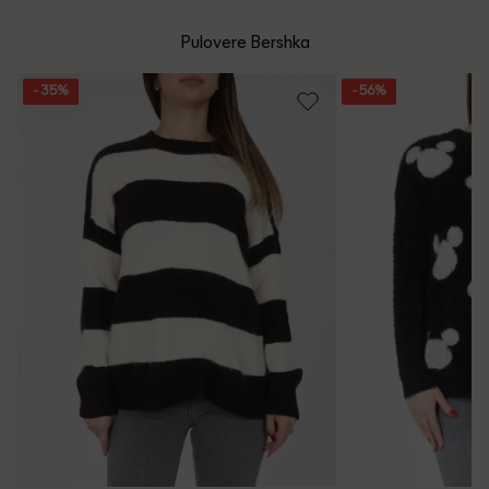
mare de 199 de lei.
Whatsapp/Telefon: +40 (771) 404 643
Pulovere Bershka
Politica de Retur
Email: [
contact@outletmag.ro
]
- 35%
- 56%
Intrebari frecvente