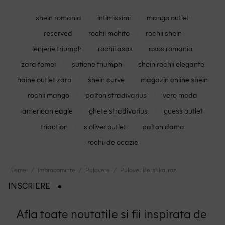
shein romania
intimissimi
mango outlet
reserved
rochii mohito
rochii shein
lenjerie triumph
rochii asos
asos romania
zara femei
sutiene triumph
shein rochii elegante
haine outlet zara
shein curve
magazin online shein
rochii mango
palton stradivarius
vero moda
american eagle
ghete stradivarius
guess outlet
triaction
s oliver outlet
palton dama
rochii de ocazie
Femei
Imbracaminte
Pulovere
Pulover Bershka, roz
INSCRIERE
Afla toate noutatile si fii inspirata de