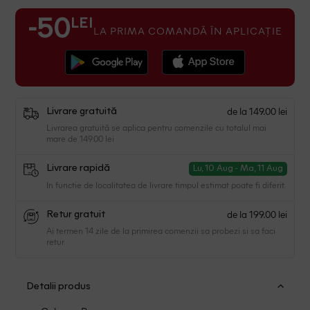
LEI
-50
LA PRIMA COMANDĂ ÎN APLICAȚIE
de la 149.00 lei
Livrare gratuită
Livrarea gratuită se aplica pentru comenzile cu totalul mai
mare de 149.00 lei
Livrare rapidă
Lu, 10 Aug - Ma, 11 Aug
In functie de localitatea de livrare timpul estimat poate fi diferit.
de la 199.00 lei
Retur gratuit
Ai termen 14 zile de la primirea comenzii sa probezi si sa faci
retur.
Detalii produs