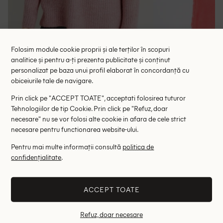
Folosim module cookie proprii și ale terților în scopuri
analitice și pentru a-ți prezenta publicitate și conținut
Pulover C&A, roz
Pulover
personalizat pe baza unui profil elaborat în concordanță cu
51.35 lei
42.98 le
79.00 lei
obiceiurile tale de navigare.
RRP: 169.00 lei
RRP: 1
Prin click pe "ACCEPT TOATE", acceptati folosirea tuturor
Tehnologiilor de tip Cookie. Prin click pe "Refuz, doar
XXL
necesare" nu se vor folosi alte cookie in afara de cele strict
necesare pentru functionarea website-ului.
Altii au fost interesati de
Pentru mai multe informații consultă
politica de
confidențialitate
.
- 82%
- 81%
ACCEPT TOATE
Refuz, doar necesare