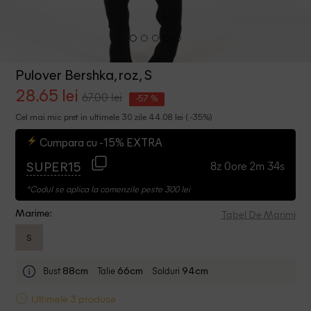
Pulover Bershka, roz, S
28.65 lei
67.00 lei
-57 %
Cel mai mic pret in ultimele 30 zile 44.08 lei ( -35%)
Cumpara cu -15% EXTRA
8z 0ore 2m 34s
SUPER15
*Codul se aplica la comenzile peste 300 lei
Tabel De Marimi
Marime:
S
Bust
Talie
Solduri
88cm
66cm
94cm
Ultimele 3 produse