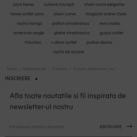
zara femei
sutiene triumph
shein rochii elegante
haine outlet zara
shein curve
magazin online shein
rochii mango
palton stradivarius
vero moda
american eagle
ghete stradivarius
guess outlet
triaction
s oliver outlet
palton dama
rochii de ocazie
Femei
Imbracaminte
Pulovere
Pulover Jack&Jones, roz
INSCRIERE
Afla toate noutatile si fii inspirata de
newsletter-ul nostru
ABONARE