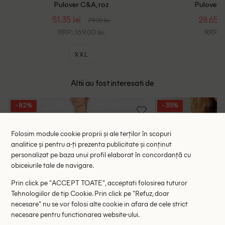
Pulover C&A, roz
Pulover B
51.35 lei
28.65 le
79.00 lei
RRP: 169.00 lei
RRP: 1
XXL
Altii au fost interesati de
- 82%
- 35%
Folosim module cookie proprii și ale terților în scopuri
analitice și pentru a-ți prezenta publicitate și conținut
personalizat pe baza unui profil elaborat în concordanță cu
obiceiurile tale de navigare.
Prin click pe "ACCEPT TOATE", acceptati folosirea tuturor
Tehnologiilor de tip Cookie. Prin click pe "Refuz, doar
necesare" nu se vor folosi alte cookie in afara de cele strict
necesare pentru functionarea website-ului.