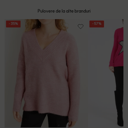
mare de 199 de lei.
Whatsapp/Telefon: +40 (771) 404 643
Pulovere de la alte branduri
Politica de Retur
Email: [
contact@outletmag.ro
]
- 35%
- 57%
Intrebari frecvente