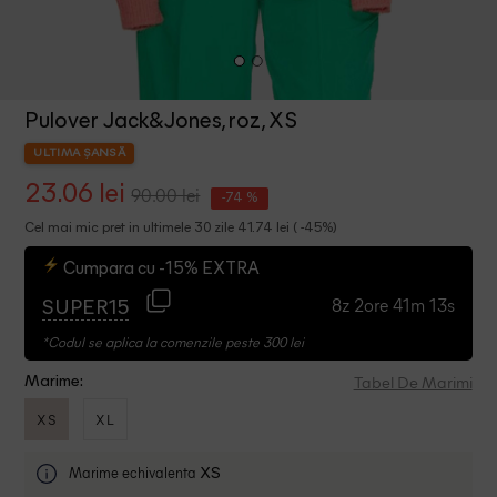
Pulover Jack&Jones, roz, XS
ULTIMA ȘANSĂ
23.06 lei
90.00 lei
-74 %
Cel mai mic pret in ultimele 30 zile 41.74 lei ( -45%)
Cumpara cu -15% EXTRA
8z 2ore 41m 13s
SUPER15
*Codul se aplica la comenzile peste 300 lei
Tabel De Marimi
Marime:
XS
XL
Marime echivalenta
XS