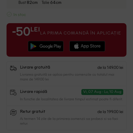
Bust
Talie
82cm
64cm
In stoc
LEI
-50
LA PRIMA COMANDĂ ÎN APLICAȚIE
de la 149.00 lei
Livrare gratuită
Livrarea gratuită se aplica pentru comenzile cu totalul mai
mare de 149.00 lei
Livrare rapidă
Vi, 07 Aug - Lu, 10 Aug
In functie de localitatea de livrare timpul estimat poate fi diferit.
de la 199.00 lei
Retur gratuit
Ai termen 14 zile de la primirea comenzii sa probezi si sa faci
retur.