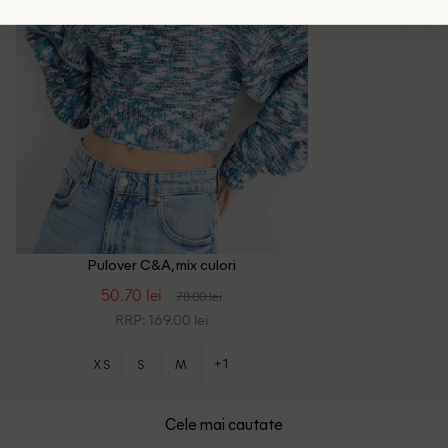
Pulover C&A, mix culori
50.70 lei
78.00 lei
RRP: 169.00 lei
+1
XS
S
M
Cele mai cautate