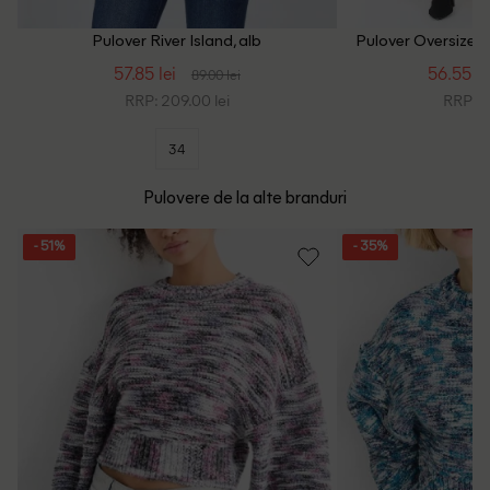
Pulover River Island, alb
Pulover Oversize Ri
57.85 lei
56.55 le
89.00 lei
RRP: 209.00 lei
RRP: 2
34
Pulovere de la alte branduri
- 51%
- 35%