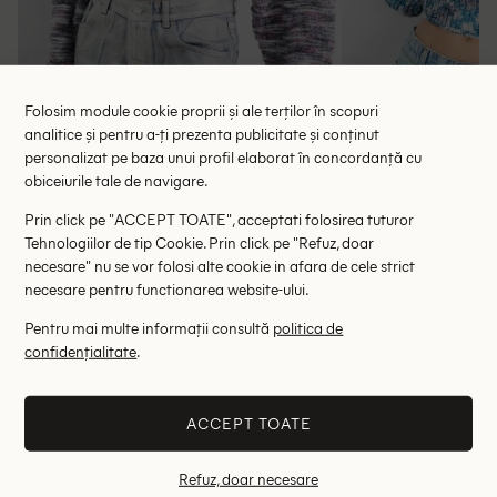
Folosim module cookie proprii și ale terților în scopuri
analitice și pentru a-ți prezenta publicitate și conținut
personalizat pe baza unui profil elaborat în concordanță cu
Pulover C&A, mix culori
Pulover C&
obiceiurile tale de navigare.
33.64 lei
50.70 le
69.00 lei
Prin click pe "ACCEPT TOATE", acceptati folosirea tuturor
RRP: 109.00 lei
RRP: 1
Tehnologiilor de tip Cookie. Prin click pe "Refuz, doar
necesare" nu se vor folosi alte cookie in afara de cele strict
M
XS
S
necesare pentru functionarea website-ului.
Pentru mai multe informații consultă
politica de
Altii au fost interesati de
confidențialitate
.
- 35%
ACCEPT TOATE
Refuz, doar necesare