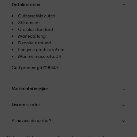
Detalii produs
Culoare: Mix culori
Stil: casual
Croiala: standard
Maneca: lungi
Decolteu: rotund
Lungime produs: 59 cm
Marime masurata: 34
Cod produs:
gd728547
Material si ingrijire
Acrilic: 74%; Poliester: 26%
Livrare si retur
Spalare usoara la 40
Transport Gratuit pentru orice comanda cu o valoare mai
Nu folositi inalbitor
Ai nevoie de ajutor?
mare de 149.00 lei.
Nu uscati in uscator
Se pot calca
Suntem aici pentru a te ajuta:
Politica livrare
Categorii:
Pulovere dama River Island
|
Pulovere dama