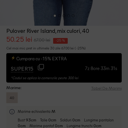
Pulover River Island, mix culori, 40
50.25 lei
67.00 lei
-25 %
Cel mai mic pret in ultimele 30 zile 67.00 lei ( -25%)
Cumpara cu -15% EXTRA
7z 8ore 33m 30s
SUPER15
*Codul se aplica la comenzile peste 300 lei
Tabel De Marimi
Marime:
40
Marime echivalenta
M
Bust
Talie
Solduri
Lungime pantalon
93cm
0cm
0cm
Marime pantof
Lungime trunchi
0cm
0cm
0cm