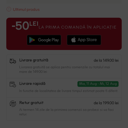
Ultimul produs
LEI
-50
LA PRIMA COMANDĂ ÎN APLICAȚIE
de la 149.00 lei
Livrare gratuită
Livrarea gratuită se aplica pentru comenzile cu totalul mai
mare de 149.00 lei
Livrare rapidă
Ma, 11 Aug - Mi, 12 Aug
In functie de localitatea de livrare timpul estimat poate fi diferit.
de la 199.00 lei
Retur gratuit
Ai termen 14 zile de la primirea comenzii sa probezi si sa faci
retur.