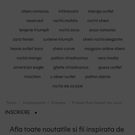
shein romania
intimissimi
mango outlet
reserved
rochii mohito
rochii shein
lenjerie triumph
rochii asos
asos romania
zara femei
sutiene triumph
shein rochii elegante
haine outlet zara
shein curve
magazin online shein
rochii mango
palton stradivarius
vero moda
american eagle
ghete stradivarius
guess outlet
triaction
s oliver outlet
palton dama
rochii de ocazie
Femei
Imbracaminte
Pulovere
Pulover River Island, mix culori
INSCRIERE
Afla toate noutatile si fii inspirata de