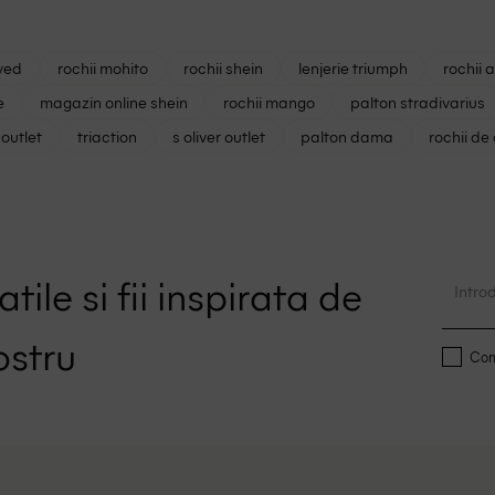
ved
rochii mohito
rochii shein
lenjerie triumph
rochii 
e
magazin online shein
rochii mango
palton stradivarius
outlet
triaction
s oliver outlet
palton dama
rochii de
tile si fii inspirata de
ostru
Conf