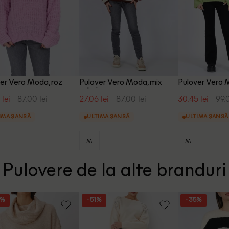
er Vero Moda, roz
Pulover Vero Moda, mix
Pulover Vero 
culori
 lei
87.00 lei
27.06 lei
87.00 lei
30.45 lei
99.
IMA ȘANSĂ
ULTIMA ȘANSĂ
ULTIMA ȘANSĂ
M
M
Pulovere de la alte branduri
4%
- 51%
- 35%