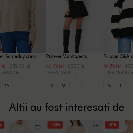
ver Someday, crem
Pulover Mohito, ecru
Pulover C&A, 
lei
335.00 lei
43.55 lei
89.00 lei
44.85 lei
69.0
 599.00 lei
RRP: 169.00 lei
RRP: 129.00 le
40
S
M
L
M
L
Altii au fost interesati de
%
- 35%
- 81%