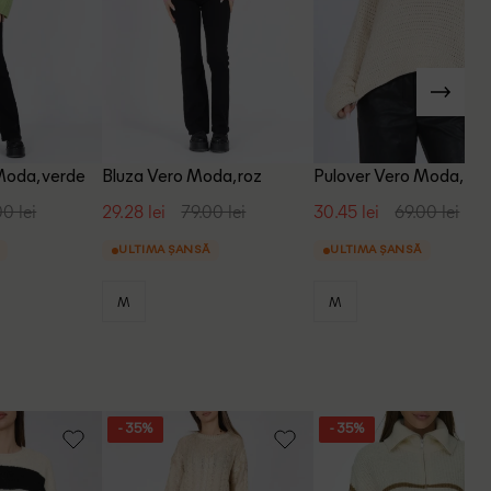
Moda, verde
Bluza Vero Moda, roz
Pulover Vero Moda, cr
00 lei
29.28 lei
79.00 lei
30.45 lei
69.00 lei
ULTIMA ȘANSĂ
ULTIMA ȘANSĂ
M
M
- 35%
- 35%