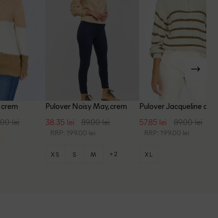
 crem
Pulover Noisy May, crem
Pulover Jacqueline de Y
crem
00 lei
38.35 lei
89.00 lei
57.85 lei
89.00 lei
RRP: 199.00 lei
RRP: 199.00 lei
+2
XS
S
M
XL