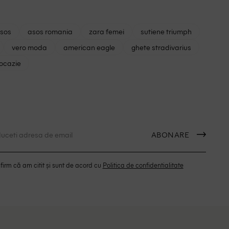
asos
asos romania
zara femei
sutiene triumph
vero moda
american eagle
ghete stradivarius
 ocazie
ABONARE
irm că am citit și sunt de acord cu
Politica de confidentialitate