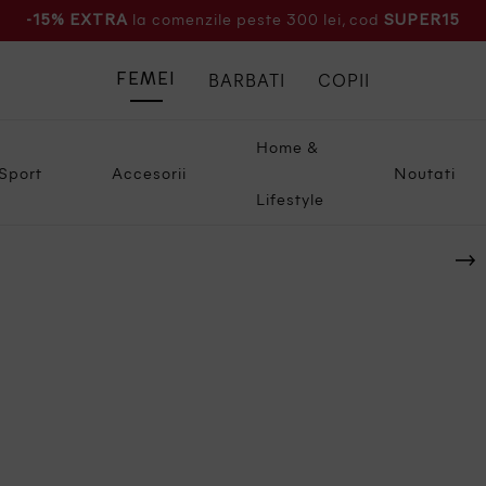
la comenzile peste 300 lei, cod
-15% EXTRA
SUPER15
BARBATI
COPII
FEMEI
Home &
Sport
Accesorii
Noutati
Lifestyle