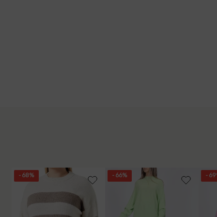
- 68%
- 66%
- 6