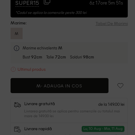
6z 17ore 5m 50s
SUPER15
*Codul se aplica la comenzile peste 300 lei
Tabel De Marimi
Marime:
M
Marime echivalenta
M
Bust
Talie
Solduri
92cm
72cm
98cm
Ultimul produs
M-
ADAUGA IN COS
de la 149.00 lei
Livrare gratuită
Livrarea gratuită se aplica pentru comenzile cu totalul mai
mare de 149.00 lei
Livrare rapidă
Lu, 10 Aug - Ma, 11 Aug