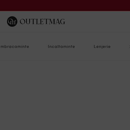
Imbracaminte
Incaltaminte
Lenjerie