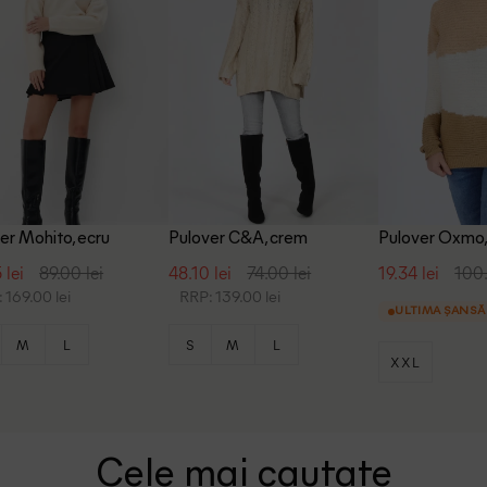
er Mohito, ecru
Pulover C&A, crem
Pulover Oxmo,
 lei
89.00 lei
48.10 lei
74.00 lei
19.34 lei
100.
 169.00 lei
RRP: 139.00 lei
ULTIMA ȘANSĂ
M
L
S
M
L
XXL
Cele mai cautate