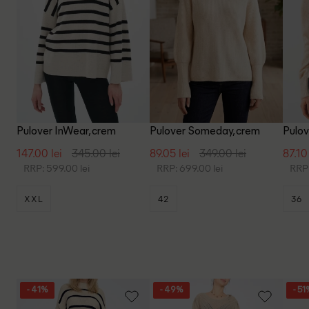
Pulover InWear, crem
Pulover Someday, crem
Pulo
147.00 lei
345.00 lei
89.05 lei
349.00 lei
87.10 
RRP: 599.00 lei
RRP: 699.00 lei
RRP:
XXL
42
36
- 41%
- 49%
- 51