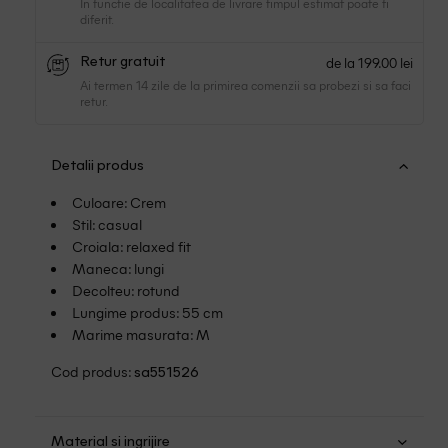
In functie de localitatea de livrare timpul estimat poate fi
diferit.
de la 199.00 lei
Retur gratuit
Ai termen 14 zile de la primirea comenzii sa probezi si sa faci
retur.
Detalii produs
Culoare: Crem
Stil: casual
Croiala: relaxed fit
Maneca: lungi
Decolteu: rotund
Lungime produs: 55 cm
Marime masurata: M
Cod produs:
sa551526
Material si ingrijire