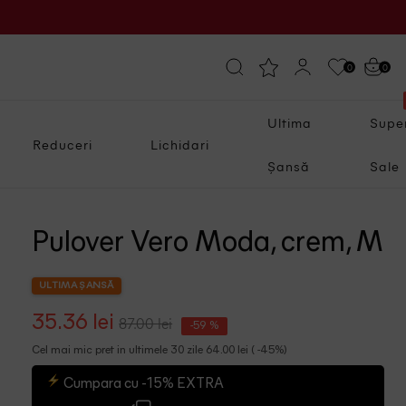
0
0
Ultima
Supe
Reduceri
Lichidari
Șansă
Sale
Pulover Vero Moda, crem, M
ULTIMA ȘANSĂ
35.36 lei
87.00 lei
-59 %
Cel mai mic pret in ultimele 30 zile 64.00 lei ( -45%)
Cumpara cu -15% EXTRA