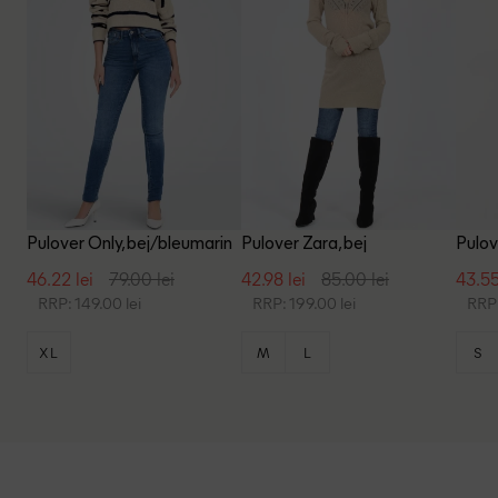
Pulover Only, bej/bleumarin
Pulover Zara, bej
Pulov
46.22 lei
79.00 lei
42.98 lei
85.00 lei
43.55
RRP: 149.00 lei
RRP: 199.00 lei
RRP:
XL
M
L
S