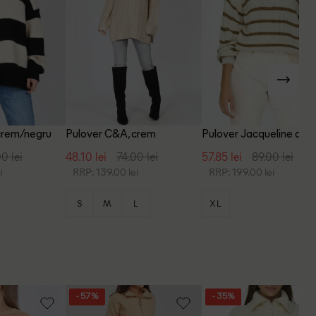
crem/negru
Pulover C&A, crem
Pulover Jacqueline de Y
crem
0 lei
48.10 lei
74.00 lei
57.85 lei
89.00 lei
i
RRP: 139.00 lei
RRP: 199.00 lei
S
M
L
XL
- 57%
- 35%