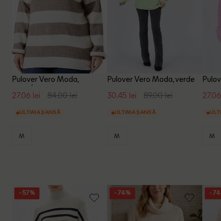
Pulover Vero Moda,
Pulover Vero Moda, verde
Pulov
crem/maro
27.06 lei
84.00 lei
30.45 lei
89.00 lei
27.06
ULTIMA ȘANSĂ
ULTIMA ȘANSĂ
ULT
M
M
M
- 57%
- 74%
- 7