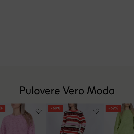
Pulovere Vero Moda
9%
- 69%
- 69%