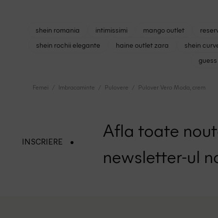
shein romania
intimissimi
mango outlet
reser
shein rochii elegante
haine outlet zara
shein curv
guess 
Femei
Imbracaminte
Pulovere
Pulover Vero Moda, crem
Afla toate nouta
INSCRIERE
newsletter-ul n