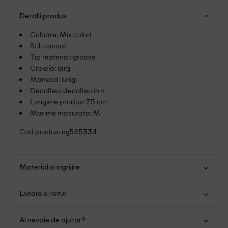
Detalii produs
Culoare: Mix culori
Stil: casual
Tip material: groase
Croiala: larg
Maneca: lungi
Decolteu: decolteu in v
Lungime produs: 75 cm
Marime masurata: M
Cod produs:
ng545334
Material si ingrijire
Poliester: 100%
Livrare si retur
Spalare usoara la 30
Transport Gratuit pentru orice comanda cu o valoare mai
Nu folositi inalbitor
Ai nevoie de ajutor?
mare de 149.00 lei.
Nu uscati in uscator