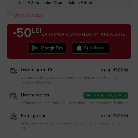
Bust
Talie
Solduri
92cm
72cm
98cm
Ultimul produs
LEI
-50
LA PRIMA COMANDĂ ÎN APLICAȚIE
de la 149.00 lei
Livrare gratuită
Livrarea gratuită se aplica pentru comenzile cu totalul mai
mare de 149.00 lei
Livrare rapidă
Ma, 11 Aug - Mi, 12 Aug
In functie de localitatea de livrare timpul estimat poate fi diferit.
de la 199.00 lei
Retur gratuit
Ai termen 14 zile de la primirea comenzii sa probezi si sa faci
retur.