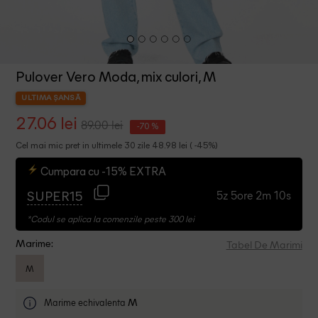
Pulover Vero Moda, mix culori, M
ULTIMA ȘANSĂ
27.06 lei
89.00 lei
-70 %
Cel mai mic pret in ultimele 30 zile 48.98 lei ( -45%)
Cumpara cu -15% EXTRA
5z 5ore 2m 9s
SUPER15
*Codul se aplica la comenzile peste 300 lei
Tabel De Marimi
Marime:
M
Marime echivalenta
M