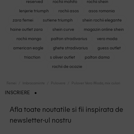
reserved
rochii mohito
rochii shein
lenjerie triumph
rochii asos
asos romania
zara femei
sutiene triumph
shein rochii elegante
haine outlet zara
shein curve
magazin online shein
rochii mango
palton stradivarius
vero moda
american eagle
ghete stradivarius
guess outlet
triaction
s oliver outlet
palton dama
rochii de ocazie
Femei
Imbracaminte
Pulovere
Pulover Vero Moda, mix culori
INSCRIERE
Afla toate noutatile si fii inspirata de
newsletter-ul nostru