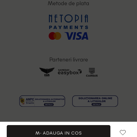
Metode de plata
Parteneri livrare
M-
ADAUGA IN COS
Toate drepturile rezervate © 2026 OutletMag