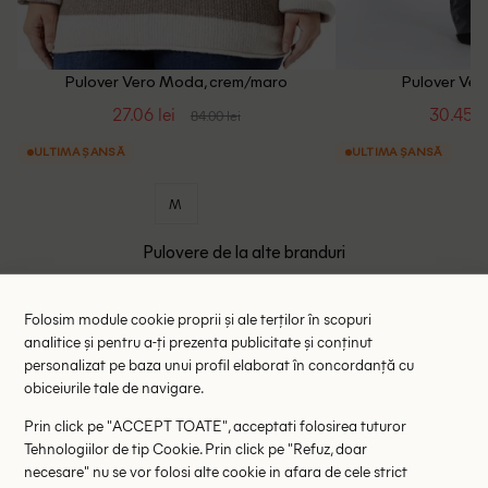
Pulover Vero Moda, crem/maro
Pulover Ver
27.06 lei
30.45 le
84.00 lei
ULTIMA ȘANSĂ
ULTIMA ȘANSĂ
M
Pulovere de la alte branduri
- 35%
- 35%
Folosim module cookie proprii și ale terților în scopuri
analitice și pentru a-ți prezenta publicitate și conținut
personalizat pe baza unui profil elaborat în concordanță cu
obiceiurile tale de navigare.
Prin click pe "ACCEPT TOATE", acceptati folosirea tuturor
Tehnologiilor de tip Cookie. Prin click pe "Refuz, doar
necesare" nu se vor folosi alte cookie in afara de cele strict