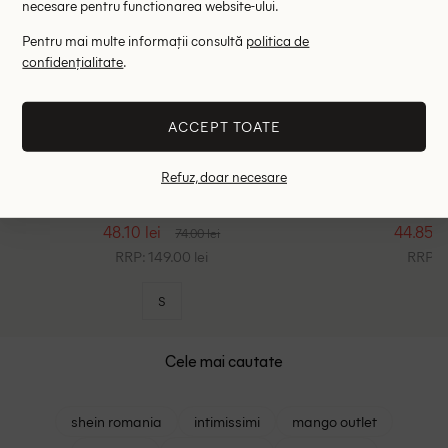
necesare pentru functionarea website-ului.
Pentru mai multe informații consultă
politica de
confidențialitate
.
ACCEPT TOATE
Refuz, doar necesare
Pulover C&A, mix culori
Pulover C&
48.10 lei
44.85 le
74.00 lei
RRP: 149.00 lei
RRP: 1
S
Cele mai cautate
shein romania
intimissimi
mango outlet