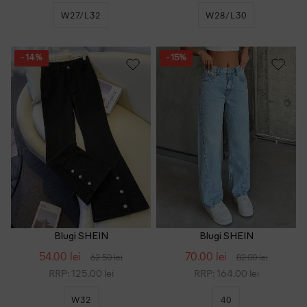
W27/L32
W28/L30
- 14%
- 15%
Blugi SHEIN
Blugi SHEIN
54.00 lei
70.00 lei
62.50 lei
82.00 lei
RRP: 125.00 lei
RRP: 164.00 lei
W32
40