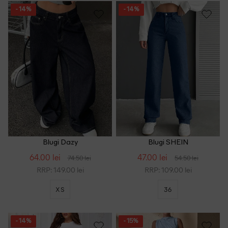
- 14%
- 14%
Blugi Dazy
Blugi SHEIN
64.00 lei
47.00 lei
74.50 lei
54.50 lei
RRP: 149.00 lei
RRP: 109.00 lei
XS
36
- 14%
- 15%