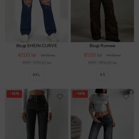
Blugi SHEIN CURVE
Blugi Romwe
47.00 lei
81.00 lei
54.50 lei
94.50 lei
RRP: 109.00 lei
RRP: 189.00 lei
4XL
XS
- 14%
- 14%