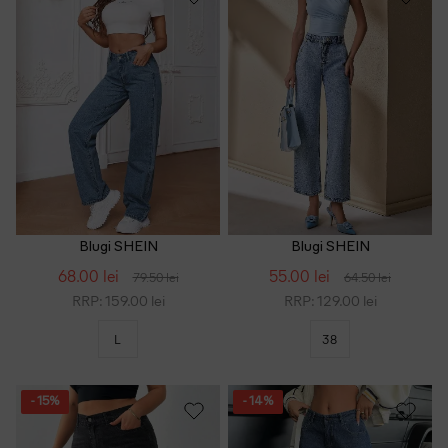
Blugi SHEIN
Blugi SHEIN
68.00 lei
55.00 lei
79.50 lei
64.50 lei
RRP: 159.00 lei
RRP: 129.00 lei
L
38
- 15%
- 14%