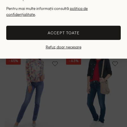
Pentru mai multe informații consultă
politica de
confidențialitate
.
Blugi Pepe Jeans
Blugi Pepe Jeans
128.00 lei
128.00 lei
199.00 lei
199.00 lei
RRP: 299.00 lei
RRP: 299.00 lei
ACCEPT TOATE
W26/L30
W27/L30
W34/L32
Refuz, doar necesare
- 45%
- 43%