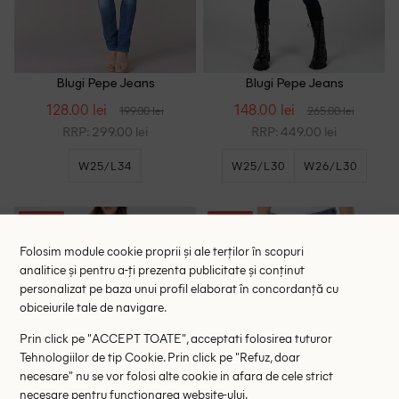
Blugi Pepe Jeans
Blugi Pepe Jeans
128.00 lei
148.00 lei
199.00 lei
265.00 lei
RRP: 299.00 lei
RRP: 449.00 lei
W25/L34
W25/L30
W26/L30
- 36%
- 36%
Folosim module cookie proprii și ale terților în scopuri
analitice și pentru a-ți prezenta publicitate și conținut
personalizat pe baza unui profil elaborat în concordanță cu
obiceiurile tale de navigare.
Prin click pe "ACCEPT TOATE", acceptati folosirea tuturor
Tehnologiilor de tip Cookie. Prin click pe "Refuz, doar
necesare" nu se vor folosi alte cookie in afara de cele strict
necesare pentru functionarea website-ului.