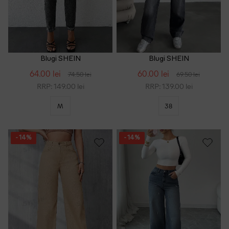
Blugi SHEIN
Blugi SHEIN
64.00 lei
60.00 lei
74.50 lei
69.50 lei
RRP: 149.00 lei
RRP: 139.00 lei
M
38
- 14%
- 14%