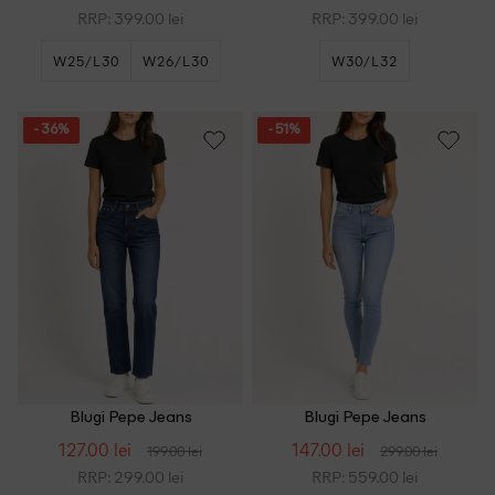
RRP: 399.00 lei
RRP: 399.00 lei
W25/L30
W26/L30
W30/L32
W29/L30
- 36%
- 51%
Blugi Pepe Jeans
Blugi Pepe Jeans
127.00 lei
147.00 lei
199.00 lei
299.00 lei
RRP: 299.00 lei
RRP: 559.00 lei