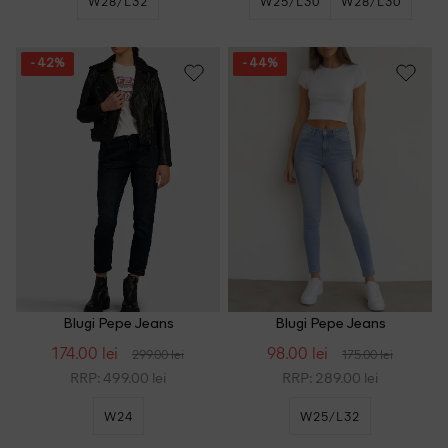
W28/L32
W25/L30
W28/L30
- 42%
- 44%
Blugi Pepe Jeans
Blugi Pepe Jeans
174.00 lei
98.00 lei
299.00 lei
175.00 lei
RRP: 499.00 lei
RRP: 289.00 lei
W24
W25/L32