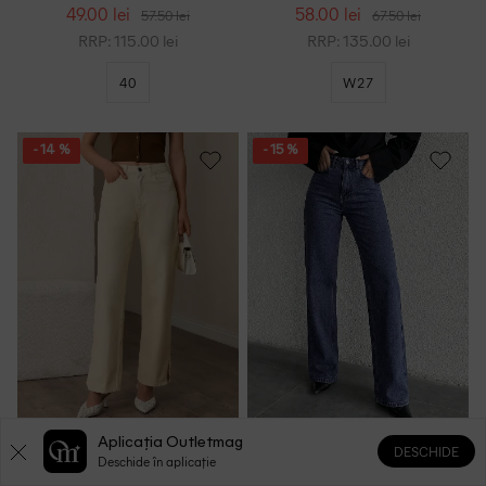
49.00 lei
58.00 lei
57.50 lei
67.50 lei
RRP: 115.00 lei
RRP: 135.00 lei
40
W27
- 14 %
- 15 %
Blugi SHEIN, crem
Blugi SHEIN, albastru
Aplicația Outletmag
DESCHIDE
Deschide în aplicație
50.00 lei
55.00 lei
58.00 lei
64.50 lei