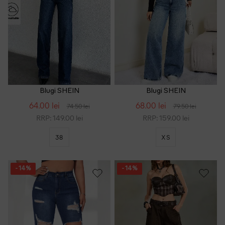
Blugi SHEIN
Blugi SHEIN
64.00 lei
68.00 lei
74.50 lei
79.50 lei
RRP: 149.00 lei
RRP: 159.00 lei
38
XS
- 14%
- 14%