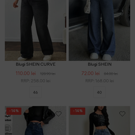
Blugi SHEIN CURVE
Blugi SHEIN
110.00 lei
72.00 lei
128.90 lei
84.00 lei
RRP: 258.00 lei
RRP: 168.00 lei
46
40
- 14%
- 14%