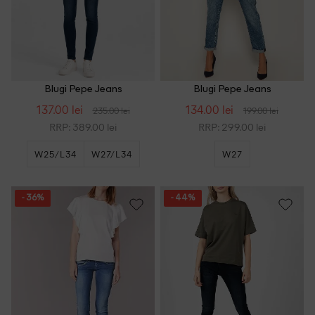
Blugi Pepe Jeans
Blugi Pepe Jeans
137.00 lei
134.00 lei
235.00 lei
199.00 lei
RRP: 389.00 lei
RRP: 299.00 lei
W25/L34
W27/L34
W27
W29/L34
- 36%
- 44%