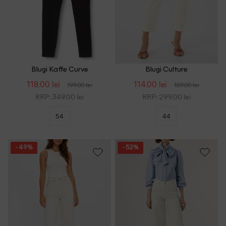
Cea mai mare reducere
Blugi Kaffe Curve
Blugi Culture
118.00 lei
114.00 lei
199.00 lei
189.00 lei
RRP: 349.00 lei
RRP: 299.00 lei
54
44
- 49%
- 52%