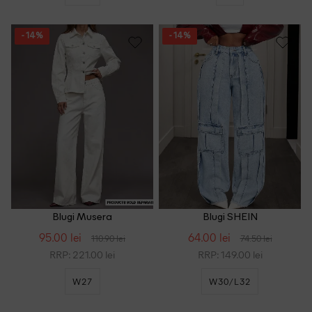
- 14%
- 14%
Blugi Musera
Blugi SHEIN
95.00 lei
64.00 lei
110.90 lei
74.50 lei
RRP: 221.00 lei
RRP: 149.00 lei
W27
W30/L32