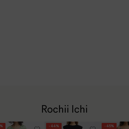
Rochii Ichi
8%
- 44%
- 45%