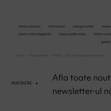
shein romania
intimissimi
mango outlet
reser
shein rochii elegante
haine outlet zara
shein curv
guess 
Femei
Imbracaminte
Rochii
Rochie lunga Ichi, bleumarin
Afla toate nouta
INSCRIERE
newsletter-ul n