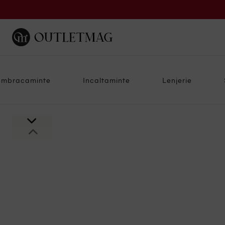
Imbracaminte
Incaltaminte
Lenjerie