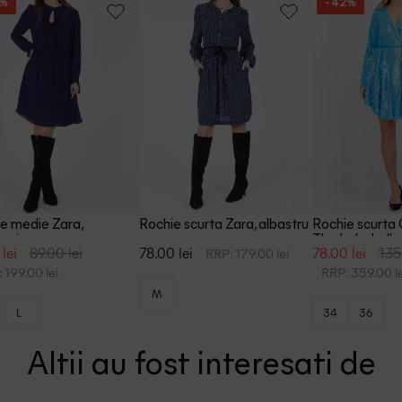
5%
- 42%
e medie Zara,
Rochie scurta Zara, albastru
Rochie scurta 
arin
The Label, alb
 lei
89.00 lei
78.00 lei
78.00 lei
135
RRP: 179.00 lei
 199.00 lei
RRP: 359.00 le
M
L
34
36
Altii au fost interesati de