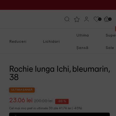
0
0
Ultima
Supe
Reduceri
Lichidari
Șansă
Sale
Rochie lunga Ichi, bleumarin,
38
ULTIMA ȘANSĂ
23.06 lei
200.00 lei
-88 %
Cel mai mic pret in ultimele 30 zile 41.74 lei ( -45%)