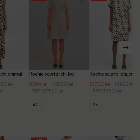
chi, animal
Rochie scurta Ichi, bej
Rochie scurta Ichi, crem
.00 lei
87.00 lei
145.00 lei
127.00 lei
199.00 lei
i
RRP: 275.00 lei
RRP: 369.00 lei
42
36