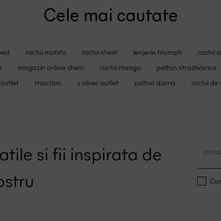
Cele mai cautate
ved
rochii mohito
rochii shein
lenjerie triumph
rochii 
e
magazin online shein
rochii mango
palton stradivarius
outlet
triaction
s oliver outlet
palton dama
rochii de
tile si fii inspirata de
ostru
Conf