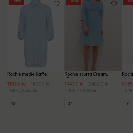
- 38%
- 45%
- 3
Rochie medie Kaffe,
Rochie scurta Cream,
Rochi
albastru
albastru
bleum
118.00 lei
189.00 lei
134.00 lei
245.00 lei
57.85
RRP: 315.00 lei
RRP: 449.00 lei
RRP:
42
34
S