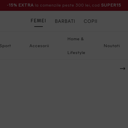
la comenzile peste 300 lei, cod
-15% EXTRA
SUPER15
BARBATI
COPII
FEMEI
Home &
Sport
Accesorii
Noutati
Lifestyle