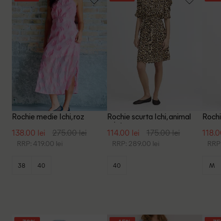
Rochie medie Ichi, roz
Rochie scurta Ichi, animal
Rochi
print
138.00 lei
275.00 lei
114.00 lei
175.00 lei
118.0
RRP: 419.00 lei
RRP: 289.00 lei
RRP:
38
40
40
M