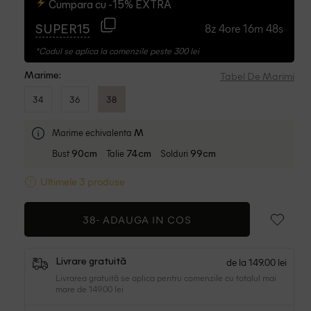
Cumpara cu -15% EXTRA
8z 4ore 16m 47s
SUPER15
*Codul se aplica la comenzile peste 300 lei
Tabel De Marimi
Marime:
34
36
38
Marime echivalenta
M
Bust
Talie
Solduri
90cm
74cm
99cm
Ultimele 3 produse
38-
ADAUGA IN COS
de la 149.00 lei
Livrare gratuită
Livrarea gratuită se aplica pentru comenzile cu totalul mai
mare de 149.00 lei