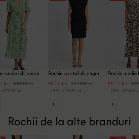
e medie Ichi, verde
Rochie scurta Ichi, negru
Rochie medie I
print
0 lei
189.00 lei
98.00 lei
175.00 lei
98.00 lei
179
 299.00 lei
RRP: 249.00 lei
RRP: 299.00 le
L
XL
Rochii de la alte branduri