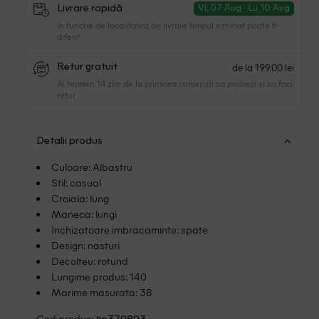
Livrare rapidă
Vi, 07 Aug - Lu, 10 Aug
In functie de localitatea de livrare timpul estimat poate fi
diferit.
de la 199.00 lei
Retur gratuit
Ai termen 14 zile de la primirea comenzii sa probezi si sa faci
retur.
Detalii produs
Culoare: Albastru
Stil: casual
Croiala: lung
Maneca: lungi
Inchizatoare imbracaminte: spate
Design: nasturi
Decolteu: rotund
Lungime produs: 140
Marime masurata: 38
Cod produs: