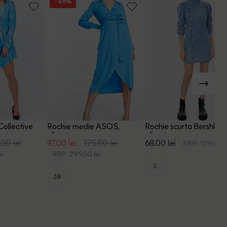
- 45%
Collective
Rochie medie ASOS,
Rochie scurta Bershka,
astru
albastru
albastru
.00 lei
97.00 lei
175.00 lei
68.00 lei
RRP: 129.00 l
i
RRP: 299.00 lei
S
38