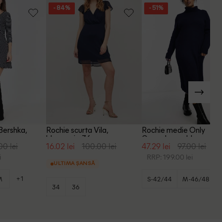
- 84%
- 51%
Bershka,
Rochie scurta Vila,
Rochie medie Only
bleumarin, 36
Carmakoma, bleumarin
00 lei
16.02 lei
100.00 lei
47.29 lei
97.00 lei
i
RRP: 199.00 lei
ULTIMA ȘANSĂ
+1
M
S-42/44
M-46/48
34
36
+1
L-50/52