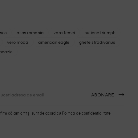
asos
asos romania
zara femei
sutiene triumph
vero moda
american eagle
ghete stradivarius
 ocazie
ABONARE
irm că am citit și sunt de acord cu
Politica de confidentialitate