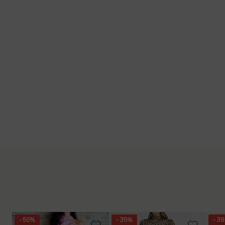
- 50%
- 35%
- 3