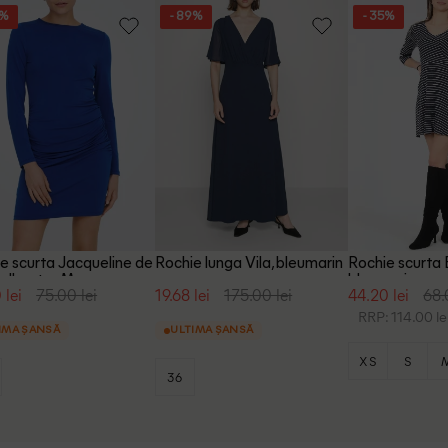
6%
- 89%
- 35%
e scurta Jacqueline de
Rochie lunga Vila, bleumarin
Rochie scurta 
 albastru, M
bleumarin
 lei
75.00 lei
19.68 lei
175.00 lei
44.20 lei
68.
RRP: 114.00 le
IMA ȘANSĂ
ULTIMA ȘANSĂ
XS
S
36