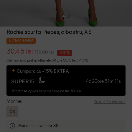
Rochie scurta Pieces, albastru, XS
ULTIMA ȘANSĂ
30.45 lei
115.00 lei
-74 %
Cel mai mic pret in ultimele 30 zile 55.10 lei ( -45%)
Cumpara cu -15% EXTRA
4z 23ore 51m 11s
SUPER15
*Codul se aplica la comenzile peste 300 lei
Tabel De Marimi
Marime:
XS
Marime echivalenta
XS