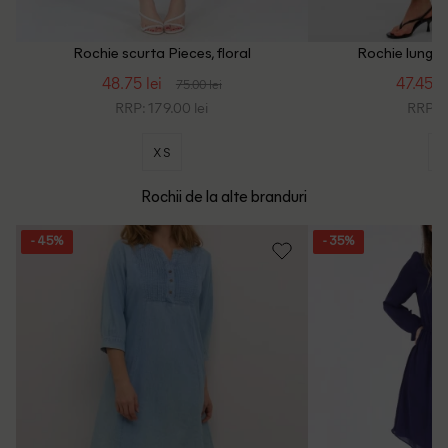
Rochie scurta Pieces, floral
Rochie lunga 
48.75 lei
47.45 le
75.00 lei
RRP: 179.00 lei
RRP: 1
XS
Rochii de la alte branduri
- 45%
- 35%