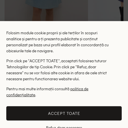
Folosim module cookie proprii și ale terților în scopuri
analitice și pentru a-ți prezenta publicitate și conținut
personalizat pe baza unui profil elaborat în concordanță cu
Rochie scurta Cream, albastru
Rochie medie 
obiceiurile tale de navigare.
134.00 lei
57.85 le
245.00 lei
Prin click pe "ACCEPT TOATE", acceptati folosirea tuturor
RRP: 449.00 lei
RRP: 1
Tehnologiilor de tip Cookie. Prin click pe "Refuz, doar
necesare" nu se vor folosi alte cookie in afara de cele strict
34
S
necesare pentru functionarea website-ului.
Pentru mai multe informații consultă
politica de
Altii au fost interesati de
confidențialitate
.
- 73%
- 84%
ACCEPT TOATE
Refuz, doar necesare