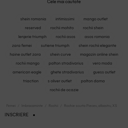
Cele mai cautate
shein romania
intimissimi
mango outlet
reserved
rochii mohito
rochii shein
lenjerie triumph
rochii asos
asos romania
zara femei
sutiene triumph
shein rochii elegante
haine outlet zara
shein curve
magazin online shein
rochii mango
palton stradivarius
vero moda
american eagle
ghete stradivarius
guess outlet
triaction
s oliver outlet
palton dama
rochii de ocazie
Femei
Imbracaminte
Rochii
Rochie scurta Pieces, albastru, XS
INSCRIERE