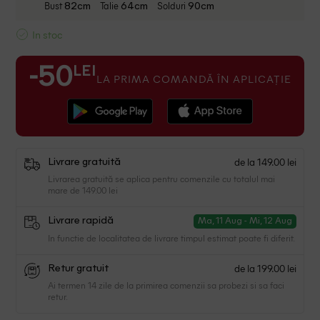
Bust
Talie
Solduri
82cm
64cm
90cm
In stoc
LEI
-50
LA PRIMA COMANDĂ ÎN APLICAȚIE
de la 149.00 lei
Livrare gratuită
Livrarea gratuită se aplica pentru comenzile cu totalul mai
mare de 149.00 lei
Livrare rapidă
Ma, 11 Aug - Mi, 12 Aug
In functie de localitatea de livrare timpul estimat poate fi diferit.
de la 199.00 lei
Retur gratuit
Ai termen 14 zile de la primirea comenzii sa probezi si sa faci
retur.