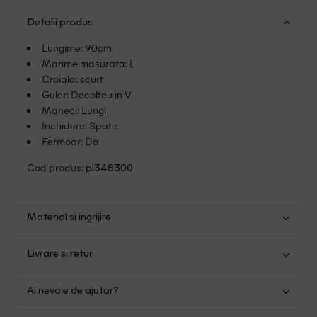
Detalii produs
Lungime: 90cm
Marime masurata: L
Croiala: scurt
Guler: Decolteu in V
Maneci: Lungi
Inchidere: Spate
Fermoar: Da
Cod produs:
pl348300
Material si ingrijire
Poliester: 100%
Livrare si retur
Se pot calca
Transport Gratuit pentru orice comanda cu o valoare mai
Spalare cu percloretilena, solventi clorurati si benzina
Ai nevoie de ajutor?
mare de 149.00 lei.
grea
Suntem aici pentru a te ajuta: