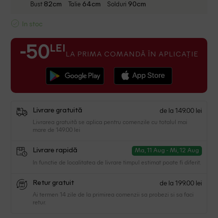
Bust
Talie
Solduri
82cm
64cm
90cm
In stoc
LEI
-50
LA PRIMA COMANDĂ ÎN APLICAȚIE
de la 149.00 lei
Livrare gratuită
Livrarea gratuită se aplica pentru comenzile cu totalul mai
mare de 149.00 lei
Livrare rapidă
Ma, 11 Aug - Mi, 12 Aug
In functie de localitatea de livrare timpul estimat poate fi diferit.
de la 199.00 lei
Retur gratuit
Ai termen 14 zile de la primirea comenzii sa probezi si sa faci
retur.