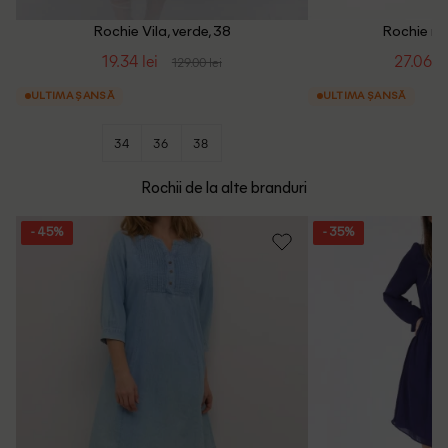
Rochie Vila, verde, 38
Rochie med
19.34 lei
27.06 le
129.00 lei
ULTIMA ȘANSĂ
ULTIMA ȘANSĂ
34
36
38
Rochii de la alte branduri
- 45%
- 35%