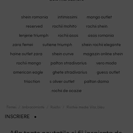
shein romania
intimissimi
mango outlet
reserved
rochii mohito
rochii shein
lenjerie triumph
rochii asos
asos romania
zara femei
sutiene triumph
shein rochii elegante
haine outlet zara
shein curve
magazin online shein
rochii mango
palton stradivarius
vero moda
american eagle
ghete stradivarius
guess outlet
triaction
s oliver outlet
palton dama
rochii de ocazie
Femei
Imbracaminte
Rochii
Rochie medie Vila, bleu
INSCRIERE
Afla toate noutatile si fii inspirata de