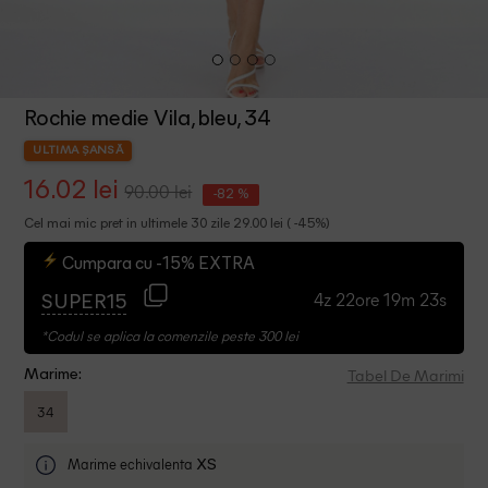
Rochie medie Vila, bleu, 34
ULTIMA ȘANSĂ
16.02 lei
90.00 lei
-82 %
Cel mai mic pret in ultimele 30 zile 29.00 lei ( -45%)
Cumpara cu -15% EXTRA
4z 22ore 19m 23s
SUPER15
*Codul se aplica la comenzile peste 300 lei
Tabel De Marimi
Marime:
34
Marime echivalenta
XS