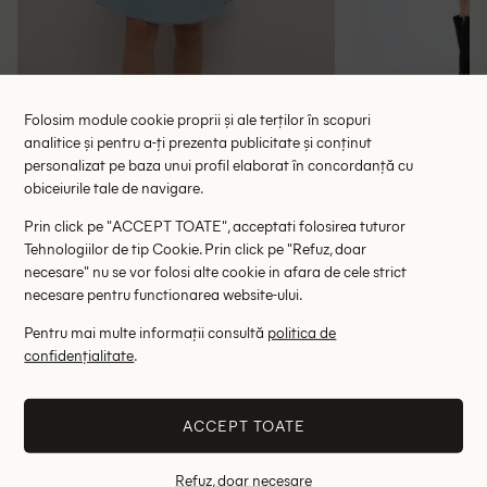
Folosim module cookie proprii și ale terților în scopuri
analitice și pentru a-ți prezenta publicitate și conținut
personalizat pe baza unui profil elaborat în concordanță cu
Rochie scurta Cream, albastru
Rochie medie 
obiceiurile tale de navigare.
134.00 lei
57.85 le
245.00 lei
Prin click pe "ACCEPT TOATE", acceptati folosirea tuturor
RRP: 449.00 lei
RRP: 1
Tehnologiilor de tip Cookie. Prin click pe "Refuz, doar
necesare" nu se vor folosi alte cookie in afara de cele strict
34
S
necesare pentru functionarea website-ului.
Altii au fost interesati de
Pentru mai multe informații consultă
politica de
confidențialitate
.
- 88%
- 83%
ACCEPT TOATE
Refuz, doar necesare