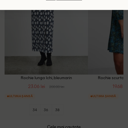
Rochie lunga Ichi, bleumarin
Rochie scurta Pi
23.06 lei
19.68 le
200.00 lei
ULTIMA ȘANSĂ
ULTIMA ȘANSĂ
34
36
38
Cele mai cautate