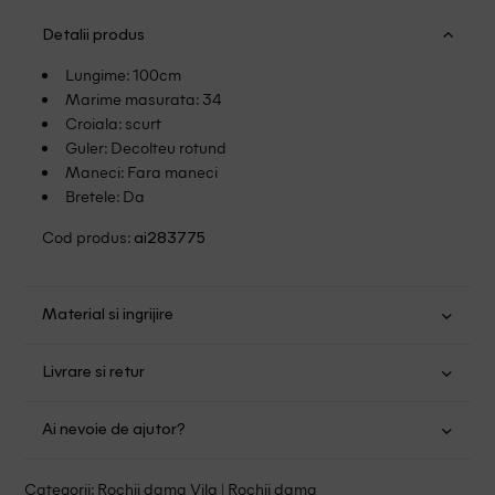
Detalii produs
Lungime: 100cm
Marime masurata: 34
Croiala: scurt
Guler: Decolteu rotund
Maneci: Fara maneci
Bretele: Da
Cod produs:
ai283775
Material si ingrijire
Poliester: 100%
Livrare si retur
Spalare usoara la 30
Transport Gratuit pentru orice comanda cu o valoare mai
Spalat de mana sau la masina
Ai nevoie de ajutor?
mare de 149.00 lei.
Se pot calca
Suntem aici pentru a te ajuta:
Politica livrare
Categorii:
Rochii dama Vila
|
Rochii dama