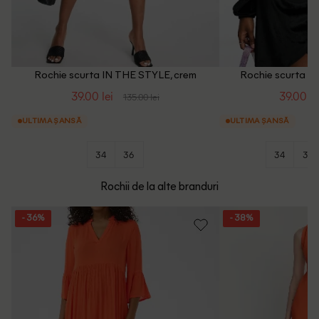
Rochie scurta IN THE STYLE, crem
Rochie scurta I
39.00 lei
39.00 le
135.00 lei
ULTIMA ȘANSĂ
ULTIMA ȘANSĂ
34
36
34
36
Rochii de la alte branduri
- 36%
- 38%