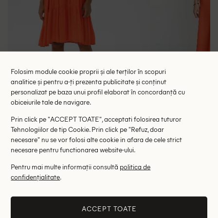
Folosim module cookie proprii și ale terților în scopuri
analitice și pentru a-ți prezenta publicitate și conținut
personalizat pe baza unui profil elaborat în concordanță cu
obiceiurile tale de navigare.
Rochie scurta Kaffe, portocaliu
Rochie lunga M
Prin click pe "ACCEPT TOATE", acceptati folosirea tuturor
128.00 lei
117.00 le
199.00 lei
Tehnologiilor de tip Cookie. Prin click pe "Refuz, doar
RRP: 369.00 lei
RRP: 3
necesare" nu se vor folosi alte cookie in afara de cele strict
necesare pentru functionarea website-ului.
38
Pentru mai multe informații consultă
politica de
confidențialitate
.
Altii au fost interesati de
- 75%
- 76%
ACCEPT TOATE