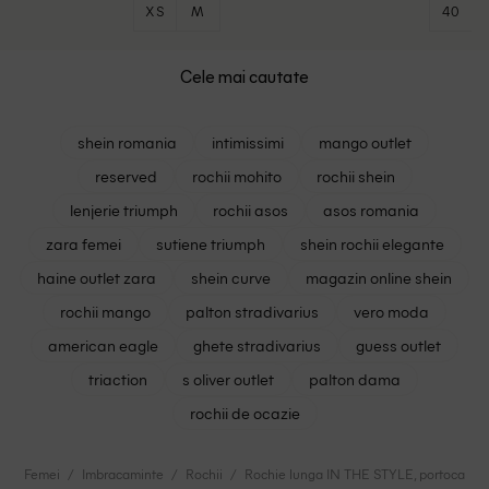
XS
M
40
Cele mai cautate
shein romania
intimissimi
mango outlet
reserved
rochii mohito
rochii shein
lenjerie triumph
rochii asos
asos romania
zara femei
sutiene triumph
shein rochii elegante
haine outlet zara
shein curve
magazin online shein
rochii mango
palton stradivarius
vero moda
american eagle
ghete stradivarius
guess outlet
triaction
s oliver outlet
palton dama
rochii de ocazie
Femei
Imbracaminte
Rochii
Rochie lunga IN THE STYLE, portocaliu