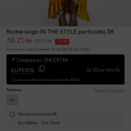
Rochie lunga IN THE STYLE, portocaliu, 38
38.21 lei
131.90 lei
-71 %
Cel mai mic pret in ultimele 30 zile 58.78 lei ( -35%)
Cumpara cu -15% EXTRA
5z 20ore 14m 9s
SUPER15
*Codul se aplica la comenzile peste 300 lei
Tabel De Marimi
Marime:
38
Marime echivalenta
M
Bust
Talie
88cm
70cm