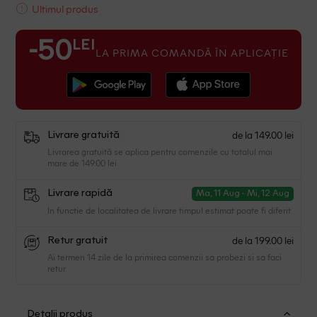
Ultimul produs
LEI
-50
LA PRIMA COMANDĂ ÎN APLICAȚIE
de la 149.00 lei
Livrare gratuită
Livrarea gratuită se aplica pentru comenzile cu totalul mai
mare de 149.00 lei
Livrare rapidă
Ma, 11 Aug - Mi, 12 Aug
In functie de localitatea de livrare timpul estimat poate fi diferit.
de la 199.00 lei
Retur gratuit
Ai termen 14 zile de la primirea comenzii sa probezi si sa faci
retur.
Detalii produs