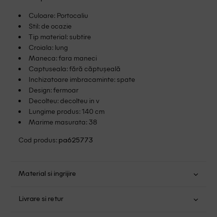
Culoare: Portocaliu
Stil: de ocazie
Tip material: subtire
Croiala: lung
Maneca: fara maneci
Captuseala: fără căptușeală
Inchizatoare imbracaminte: spate
Design: fermoar
Decolteu: decolteu in v
Lungime produs: 140 cm
Marime masurata: 38
Cod produs:
pa625773
Material si ingrijire
Poliester: 95%; Elastan: 5%
Livrare si retur
Spalare usoara la 30
Transport Gratuit pentru orice comanda cu o valoare mai