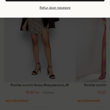
Refuz, doar necesare
Rochie scurta Noisy May, piersica, M
Rochie scurta B
18.49 lei
21.65 le
75.00 lei
ULTIMA ȘANSĂ
ULTIMA ȘANSĂ