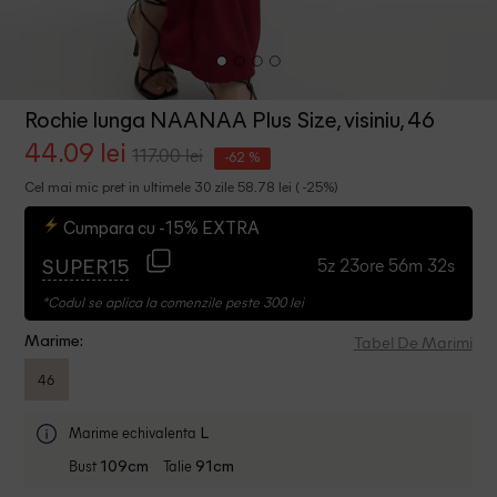
Rochie lunga NAANAA Plus Size, visiniu, 46
44.09 lei
117.00 lei
-62 %
Cel mai mic pret in ultimele 30 zile 58.78 lei ( -25%)
Cumpara cu -15% EXTRA
5z 23ore 56m 32s
SUPER15
*Codul se aplica la comenzile peste 300 lei
Tabel De Marimi
Marime:
46
Marime echivalenta
L
Bust
Talie
109cm
91cm