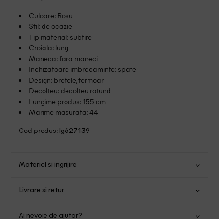
Culoare: Rosu
Stil: de ocazie
Tip material: subtire
Croiala: lung
Maneca: fara maneci
Inchizatoare imbracaminte: spate
Design: bretele, fermoar
Decolteu: decolteu rotund
Lungime produs: 155 cm
Marime masurata: 44
Cod produs:
lg627139
Material si ingrijire
Poliester: 95%; Elastan: 5%
Livrare si retur
Spalare usoara la 30
Transport Gratuit pentru orice comanda cu o valoare mai
Nu folositi inalbitor
Ai nevoie de ajutor?
mare de 149.00 lei.