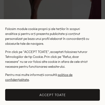
Folosim module cookie proprii și ale terților în scopuri
analitice și pentru a-ți prezenta publicitate și conținut
personalizat pe baza unui profil elaborat în concordanță cu
obiceiurile tale de navigare.
Rochie scurta NYA SZN, rosu
Rochie medie 
Prin click pe "ACCEPT TOATE", acceptati folosirea tuturor
72.90 lei
144.00 le
Tehnologiilor de tip Cookie. Prin click pe "Refuz, doar
RRP: 145.00 lei
RRP: 6
necesare" nu se vor folosi alte cookie in afara de cele strict
necesare pentru functionarea website-ului.
L
Pentru mai multe informații consultă
politica de
confidențialitate
.
Altii au fost interesati de
- 78%
- 54%
ACCEPT TOATE