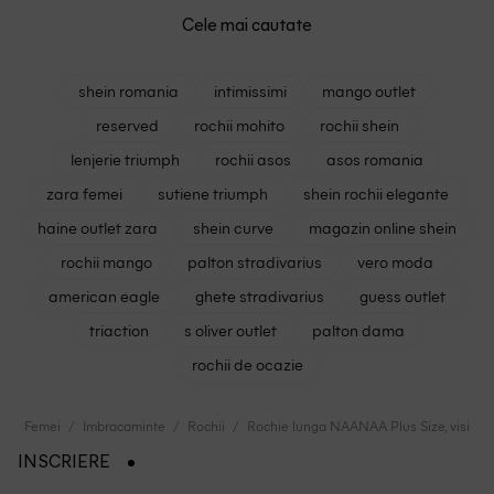
Cele mai cautate
shein romania
intimissimi
mango outlet
reserved
rochii mohito
rochii shein
lenjerie triumph
rochii asos
asos romania
zara femei
sutiene triumph
shein rochii elegante
haine outlet zara
shein curve
magazin online shein
rochii mango
palton stradivarius
vero moda
american eagle
ghete stradivarius
guess outlet
triaction
s oliver outlet
palton dama
rochii de ocazie
Femei
Imbracaminte
Rochii
Rochie lunga NAANAA Plus Size, visiniu
INSCRIERE