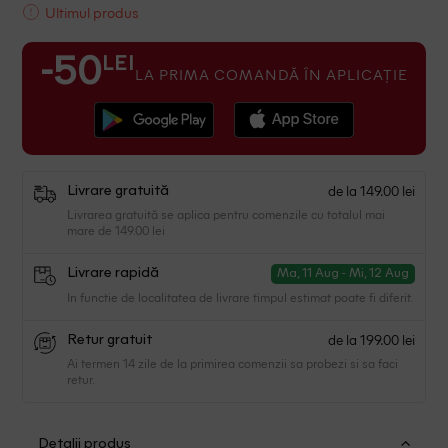
Ultimul produs
LEI
-50
LA PRIMA COMANDĂ ÎN APLICAȚIE
de la 149.00 lei
Livrare gratuită
Livrarea gratuită se aplica pentru comenzile cu totalul mai
mare de 149.00 lei
Livrare rapidă
Ma, 11 Aug - Mi, 12 Aug
In functie de localitatea de livrare timpul estimat poate fi diferit.
de la 199.00 lei
Retur gratuit
Ai termen 14 zile de la primirea comenzii sa probezi si sa faci
retur.
Detalii produs