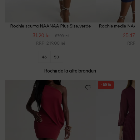
Rochie scurta NAANAA Plus Size, verde
Rochie medie NAANA
31.20 lei
25.47 le
87.00 lei
RRP: 219.00 lei
RRP: 1
46
50
Rochii de la alte branduri
- 58%