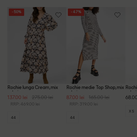
- 50%
- 47%
Rochie lunga Cream, mix
Rochie medie Top Shop, mix
Rochi
culori
culori
culori
137.00 lei
275.00 lei
87.00 lei
165.00 lei
68.00
RRP: 469.00 lei
RRP: 319.00 lei
XS
44
44