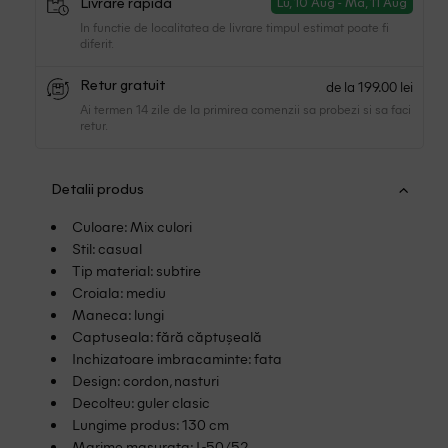
Livrare rapidă
Lu, 10 Aug - Ma, 11 Aug
In functie de localitatea de livrare timpul estimat poate fi
diferit.
de la 199.00 lei
Retur gratuit
Ai termen 14 zile de la primirea comenzii sa probezi si sa faci
retur.
Detalii produs
Culoare: Mix culori
Stil: casual
Tip material: subtire
Croiala: mediu
Maneca: lungi
Captuseala: fără căptușeală
Inchizatoare imbracaminte: fata
Design: cordon, nasturi
Decolteu: guler clasic
Lungime produs: 130 cm
Marime masurata: L-50/52