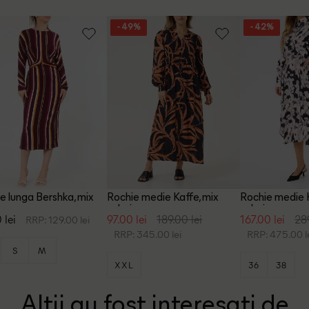
- 49%
- 42%
e lunga Bershka, mix
Rochie medie Kaffe, mix
Rochie medie K
culori
culori
 lei
97.00 lei
189.00 lei
167.00 lei
289
RRP: 129.00 lei
RRP: 345.00 lei
RRP: 475.00 l
S
M
XXL
36
38
Altii au fost interesati de