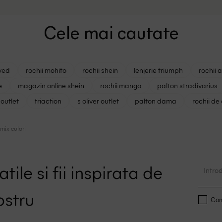
Cele mai cautate
ved
rochii mohito
rochii shein
lenjerie triumph
rochii 
e
magazin online shein
rochii mango
palton stradivarius
outlet
triaction
s oliver outlet
palton dama
rochii de
ix culori
tile si fii inspirata de
ostru
Conf