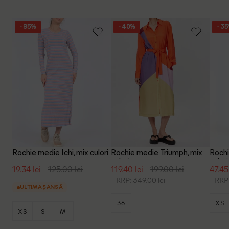
- 85%
- 40%
- 3
Rochie medie Ichi, mix culori
Rochie medie Triumph, mix
Rochi
culori
culori
19.34 lei
125.00 lei
119.40 lei
199.00 lei
47.45
RRP: 349.00 lei
RRP:
ULTIMA ȘANSĂ
36
XS
XS
S
M