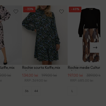
- 33%
- 49%
affe, mix
Rochie scurta Kaffe, mix
Rochie medie Culture, m
culori
culori
.00 lei
134.00 lei
199.00 lei
197.00 lei
389.00 lei
ei
RRP: 369.00 lei
RRP: 685.00 lei
36
44
L