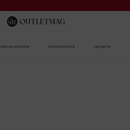
Imbracaminte
Incaltaminte
Lenjerie