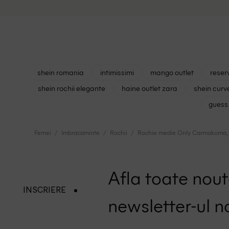
shein romania
intimissimi
mango outlet
reser
shein rochii elegante
haine outlet zara
shein curv
guess 
Femei
Imbracaminte
Rochii
Rochie medie Only Carmakoma, m
Afla toate nouta
INSCRIERE
newsletter-ul n