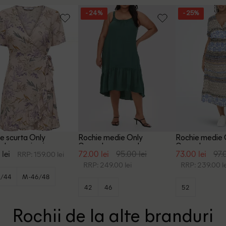
- 24%
- 25%
e scurta Only
Rochie medie Only
Rochie medie 
koma, piersica
Carmakoma, verde
Carmakoma, mi
 lei
72.00 lei
95.00 lei
73.00 lei
97.
RRP: 159.00 lei
RRP: 249.00 lei
RRP: 239.00 le
2/44
M-46/48
42
46
52
+1
0/52
Rochii de la alte branduri