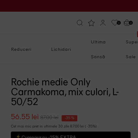
0
0
Ultima
Supe
Reduceri
Lichidari
Șansă
Sale
Rochie medie Only
Carmakoma, mix culori, L-
50/52
56.55 lei
87.00 lei
-35 %
Cel mai mic pret in ultimele 30 zile 87.00 lei ( -35%)