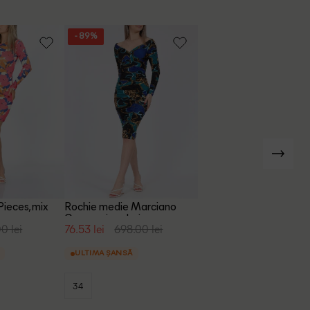
- 89%
Pieces, mix
Rochie medie Marciano
Guess, mix culori
0 lei
76.53 lei
698.00 lei
ULTIMA ȘANSĂ
34