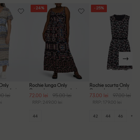
- 24%
- 25%
Only
Rochie lunga Only
Rochie scurta Only
x culori
Carmakoma, mix culori
Carmakoma, floral
00 lei
72.00 lei
95.00 lei
73.00 lei
97.00 lei
i
RRP: 249.00 lei
RRP: 179.00 lei
+4
44
42
44
46