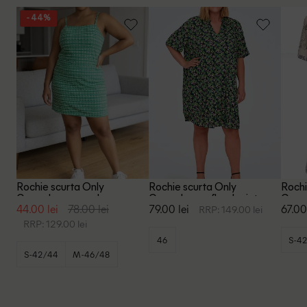
- 44%
Rochie scurta Only
Rochie scurta Only
Rochi
Carmakoma, verde
Carmakoma, floral print
Carma
44.00 lei
78.00 lei
79.00 lei
67.00
RRP: 149.00 lei
RRP: 129.00 lei
46
S-4
S-42/44
M-46/48
L-5
+1
L-50/52