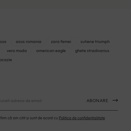
asos
asos romania
zara femei
sutiene triumph
vero moda
american eagle
ghete stradivarius
 ocazie
ABONARE
irm că am citit și sunt de acord cu
Politica de confidentialitate