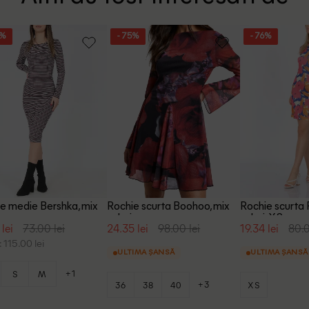
5%
- 75%
- 76%
e medie Bershka, mix
Rochie scurta Boohoo, mix
Rochie scurta 
culori
culori, XS
 lei
73.00 lei
24.35 lei
98.00 lei
19.34 lei
80.0
 115.00 lei
ULTIMA ȘANSĂ
ULTIMA ȘANSĂ
+1
S
M
+3
36
38
40
XS