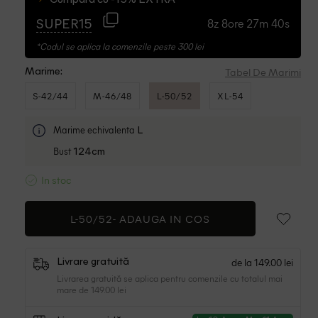
Cumpara cu -15% EXTRA
8z 8ore 27m 39s
SUPER15
*Codul se aplica la comenzile peste 300 lei
Tabel De Marimi
Marime:
S-42/44
M-46/48
L-50/52
XL-54
Marime echivalenta
L
Bust
124cm
In stoc
L-50/52-
ADAUGA IN COS
de la 149.00 lei
Livrare gratuită
Livrarea gratuită se aplica pentru comenzile cu totalul mai
mare de 149.00 lei