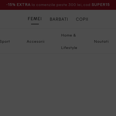
la comenzile peste 300 lei, cod
-15% EXTRA
SUPER15
BARBATI
COPII
FEMEI
Home &
Sport
Accesorii
Noutati
Lifestyle