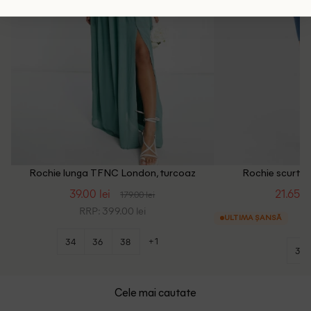
Rochie lunga TFNC London, turcoaz
Rochie scurta 
39.00 lei
21.65 le
179.00 lei
RRP: 399.00 lei
ULTIMA ȘANSĂ
+1
34
36
38
34
Cele mai cautate