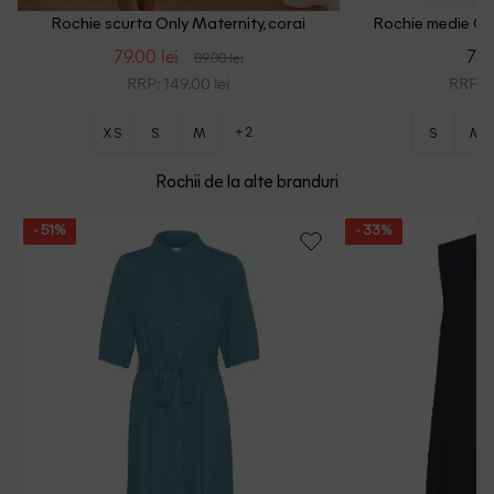
Rochie scurta Only Maternity, corai
Rochie medie Onl
79.00 lei
78.
89.00 lei
RRP: 149.00 lei
RRP: 1
+2
XS
S
M
S
M
Rochii de la alte branduri
- 51%
- 33%