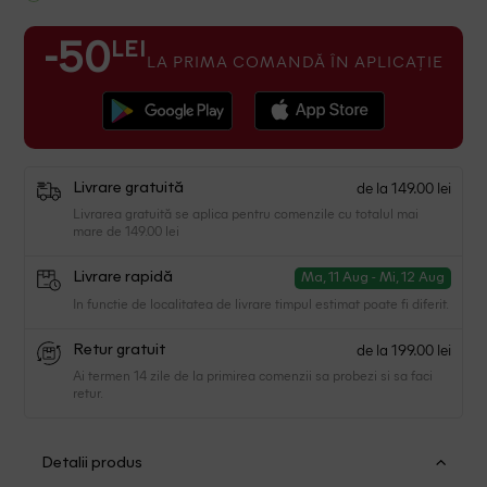
LEI
-50
LA PRIMA COMANDĂ ÎN APLICAȚIE
de la 149.00 lei
Livrare gratuită
Livrarea gratuită se aplica pentru comenzile cu totalul mai
mare de 149.00 lei
Livrare rapidă
Ma, 11 Aug - Mi, 12 Aug
In functie de localitatea de livrare timpul estimat poate fi diferit.
de la 199.00 lei
Retur gratuit
Ai termen 14 zile de la primirea comenzii sa probezi si sa faci
retur.
Detalii produs