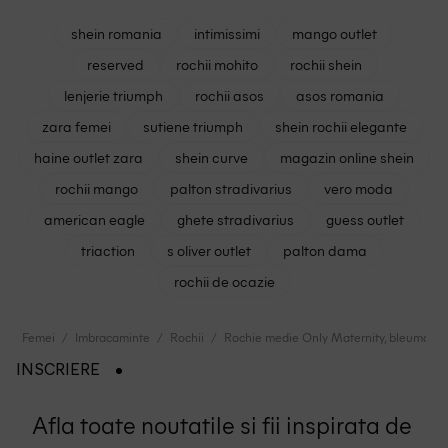
shein romania
intimissimi
mango outlet
reserved
rochii mohito
rochii shein
lenjerie triumph
rochii asos
asos romania
zara femei
sutiene triumph
shein rochii elegante
haine outlet zara
shein curve
magazin online shein
rochii mango
palton stradivarius
vero moda
american eagle
ghete stradivarius
guess outlet
triaction
s oliver outlet
palton dama
rochii de ocazie
Femei
Imbracaminte
Rochii
Rochie medie Only Maternity, bleumarin
INSCRIERE
Afla toate noutatile si fii inspirata de