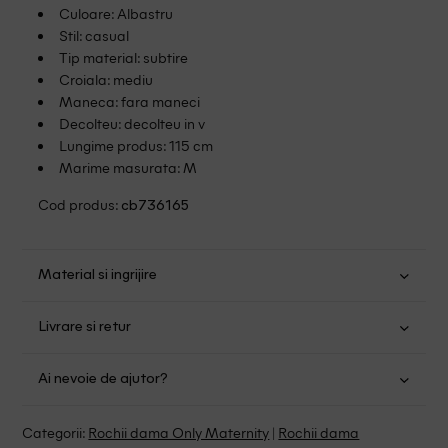
Culoare: Albastru
Stil: casual
Tip material: subtire
Croiala: mediu
Maneca: fara maneci
Decolteu: decolteu in v
Lungime produs: 115 cm
Marime masurata: M
Cod produs:
cb736165
Material si ingrijire
Bumbac: 100%
Livrare si retur
Spalare usoara la 40
Transport Gratuit pentru orice comanda cu o valoare mai
Nu folositi inalbitor
Ai nevoie de ajutor?
mare de 149.00 lei.
Nu uscati in uscator
Se pot calca la temperaturi inalte
Suntem aici pentru a te ajuta:
Politica livrare
Categorii:
Rochii dama Only Maternity
|
Rochii dama
Fara curatare chimica