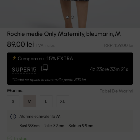
Rochie medie Only Maternity, bleumarin, M
89.00 lei
RRP: 159.00 lei
TVA inclus
Cumpara cu -15% EXTRA
4z 23ore 33m 20s
SUPER15
*Codul se aplica la comenzile peste 300 lei
Tabel De Marimi
Marime:
S
M
L
XL
Marime echivalenta
M
Bust
Talie
Solduri
93cm
77cm
99cm
In stoc