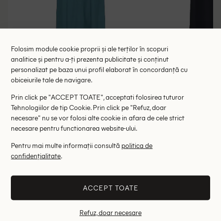
Folosim module cookie proprii și ale terților în scopuri
analitice și pentru a-ți prezenta publicitate și conținut
Rochie medie Cream, albastru
Rochie medie 
personalizat pe baza unui profil elaborat în concordanță cu
obiceiurile tale de navigare.
134.00 lei
134.00 l
275.00 lei
RRP: 475.00 lei
RRP: 3
Prin click pe "ACCEPT TOATE", acceptati folosirea tuturor
Tehnologiilor de tip Cookie. Prin click pe "Refuz, doar
36
necesare" nu se vor folosi alte cookie in afara de cele strict
necesare pentru functionarea website-ului.
Altii au fost interesati de
Pentru mai multe informații consultă
politica de
confidențialitate
.
- 78%
- 69%
ACCEPT TOATE
Refuz, doar necesare