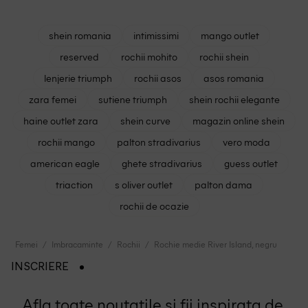
shein romania
intimissimi
mango outlet
reserved
rochii mohito
rochii shein
lenjerie triumph
rochii asos
asos romania
zara femei
sutiene triumph
shein rochii elegante
haine outlet zara
shein curve
magazin online shein
rochii mango
palton stradivarius
vero moda
american eagle
ghete stradivarius
guess outlet
triaction
s oliver outlet
palton dama
rochii de ocazie
Femei
Imbracaminte
Rochii
Rochie medie River Island, negru
INSCRIERE
Afla toate noutatile si fii inspirata de