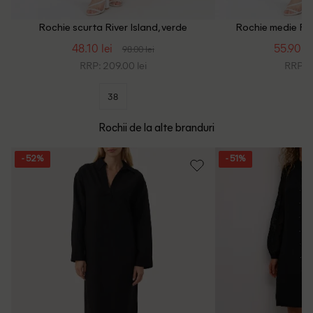
Rochie scurta River Island, verde
Rochie medie Rive
48.10 lei
55.90 le
98.00 lei
RRP: 209.00 lei
RRP: 1
38
Rochii de la alte branduri
- 52%
- 51%