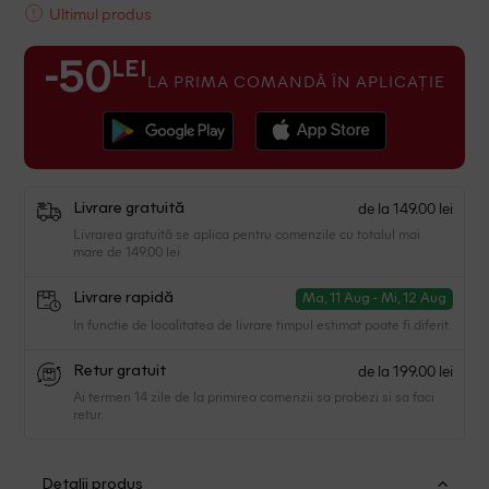
Ultimul produs
LEI
-50
LA PRIMA COMANDĂ ÎN APLICAȚIE
de la 149.00 lei
Livrare gratuită
Livrarea gratuită se aplica pentru comenzile cu totalul mai
mare de 149.00 lei
Livrare rapidă
Ma, 11 Aug - Mi, 12 Aug
In functie de localitatea de livrare timpul estimat poate fi diferit.
de la 199.00 lei
Retur gratuit
Ai termen 14 zile de la primirea comenzii sa probezi si sa faci
retur.
Detalii produs