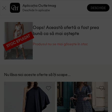
Aplicația Outletmag
DESCHIDE
0
0
Deschide în aplicație
Oops! Această ofertă a fost prea
bună ca să mai aștepte
STOC EPUIZAT
Produsul nu se mai găsește în stoc
Nu lăsa nici aceste oferte să îți scape...