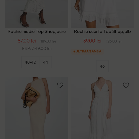
Rochie medie Top Shop, ecru
Rochie scurta Top Shop, alb
87.00 lei
39.00 lei
189.00 lei
126.00 lei
RRP: 349.00 lei
ULTIMA ȘANSĂ
40-42
44
46