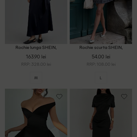
Rochie lunga SHEIN,
Rochie scurta SHEIN,
bleumarin
bleumarin
163.90 lei
54.00 lei
RRP: 328.00 lei
RRP: 108.00 lei
M
L