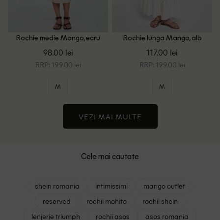
Rochie medie Mango, ecru
Rochie lunga Mango, alb
98.00 lei
117.00 lei
RRP: 199.00 lei
RRP: 199.00 lei
M
M
VEZI MAI MULTE
Cele mai cautate
shein romania
intimissimi
mango outlet
reserved
rochii mohito
rochii shein
lenjerie triumph
rochii asos
asos romania