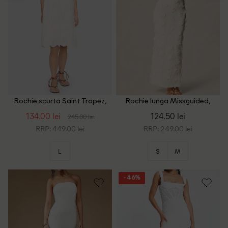
Rochie scurta Saint Tropez,
Rochie lunga Missguided,
alb
ecru
134.00 lei
124.50 lei
245.00 lei
RRP: 449.00 lei
RRP: 249.00 lei
L
S
M
- 46%