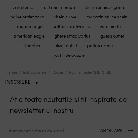
zara femei
sutiene triumph
shein rochii elegante
haine outlet zara
shein curve
magazin online shein
rochii mango
palton stradivarius
vero moda
american eagle
ghete stradivarius
guess outlet
triaction
s oliver outlet
palton dama
rochii de ocazie
Femei
Imbracaminte
Rochii
Rochie medie SHEIN, alb
INSCRIERE
Afla toate noutatile si fii inspirata de
newsletter-ul nostru
ABONARE