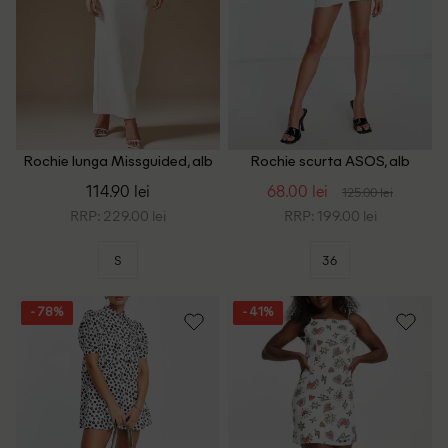
Rochie lunga Missguided, alb
Rochie scurta ASOS, alb
114.90 lei
68.00 lei
125.00 lei
RRP: 229.00 lei
RRP: 199.00 lei
S
36
- 78%
- 41%