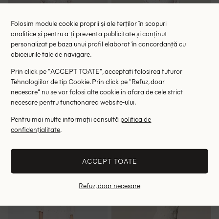
Folosim module cookie proprii și ale terților în scopuri
analitice și pentru a-ți prezenta publicitate și conținut
personalizat pe baza unui profil elaborat în concordanță cu
obiceiurile tale de navigare.
Prin click pe "ACCEPT TOATE", acceptati folosirea tuturor
Tehnologiilor de tip Cookie. Prin click pe "Refuz, doar
necesare" nu se vor folosi alte cookie in afara de cele strict
necesare pentru functionarea website-ului.
Rochie scurta Cream, alb
Rochie lunga Soaked In
Pentru mai multe informații consultă
politica de
Luxury, alb
134.00 lei
187.00 lei
confidențialitate
.
265.00 lei
379.00 lei
RRP: 449.00 lei
RRP: 699.00 lei
ACCEPT TOATE
XL
S
M
Refuz, doar necesare
- 45%