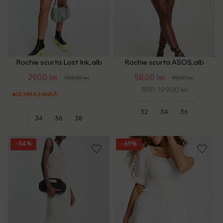
Rochie scurta Lost Ink, alb
Rochie scurta ASOS, alb
29.00 lei
58.00 lei
134.00 lei
99.00 lei
RRP: 199.00 lei
ULTIMA ȘANSĂ
32
34
36
34
36
38
- 54%
- 69%