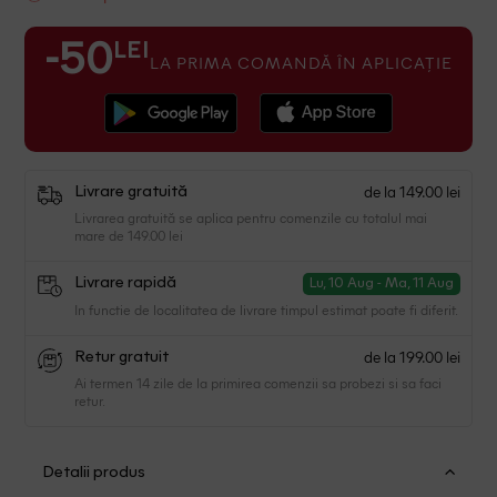
LEI
-50
LA PRIMA COMANDĂ ÎN APLICAȚIE
de la 149.00 lei
Livrare gratuită
Livrarea gratuită se aplica pentru comenzile cu totalul mai
mare de 149.00 lei
Livrare rapidă
Lu, 10 Aug - Ma, 11 Aug
In functie de localitatea de livrare timpul estimat poate fi diferit.
de la 199.00 lei
Retur gratuit
Ai termen 14 zile de la primirea comenzii sa probezi si sa faci
retur.
Detalii produs