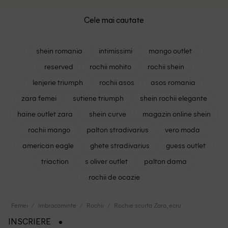
Cele mai cautate
shein romania
intimissimi
mango outlet
reserved
rochii mohito
rochii shein
lenjerie triumph
rochii asos
asos romania
zara femei
sutiene triumph
shein rochii elegante
haine outlet zara
shein curve
magazin online shein
rochii mango
palton stradivarius
vero moda
american eagle
ghete stradivarius
guess outlet
triaction
s oliver outlet
palton dama
rochii de ocazie
Femei
Imbracaminte
Rochii
Rochie scurta Zara, ecru
INSCRIERE