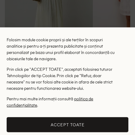
Folosim module cookie proprii și ale terților în scopuri
analitice și pentru a-ți prezenta publicitate și conținut
personalizat pe baza unui profil elaborat în concordanță cu
obiceiurile tale de navigare.
Rochie medie UHLYNE, ecru
Rochie scurt
Prin click pe "ACCEPT TOATE", acceptati folosirea tuturor
72.50 lei
116.00 le
Tehnologiilor de tip Cookie. Prin click pe "Refuz, doar
RRP: 145.00 lei
RRP: 4
necesare" nu se vor folosi alte cookie in afara de cele strict
necesare pentru functionarea website-ului.
S
Pentru mai multe informații consultă
politica de
confidențialitate
.
Altii au fost interesati de
- 72%
- 61%
ACCEPT TOATE