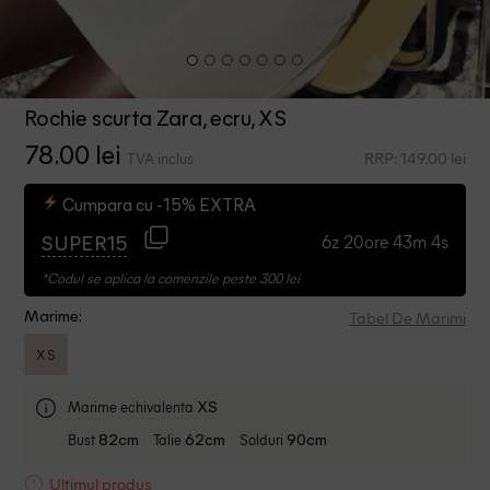
Rochie scurta Zara, ecru, XS
78.00 lei
RRP: 149.00 lei
TVA inclus
Cumpara cu -15% EXTRA
6z 20ore 43m 3s
SUPER15
*Codul se aplica la comenzile peste 300 lei
Tabel De Marimi
Marime:
XS
Marime echivalenta
XS
Bust
Talie
Solduri
82cm
62cm
90cm
Ultimul produs