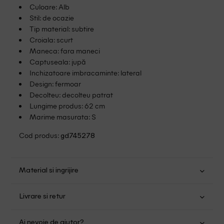
Culoare: Alb
Stil: de ocazie
Tip material: subtire
Croiala: scurt
Maneca: fara maneci
Captuseala: jupă
Inchizatoare imbracaminte: lateral
Design: fermoar
Decolteu: decolteu patrat
Lungime produs: 62 cm
Marime masurata: S
Cod produs:
gd745278
Material si ingrijire
Bumbac: 100%
Livrare si retur
Spalare manuala
Transport Gratuit pentru orice comanda cu o valoare mai
Nu folositi inalbitor
Ai nevoie de ajutor?