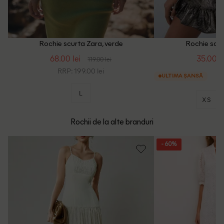
Rochie scurta Zara, verde
Rochie scur
68.00 lei
35.00 le
119.00 lei
RRP: 199.00 lei
ULTIMA ȘANSĂ
L
XS
Rochii de la alte branduri
- 60%