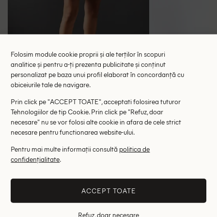
Folosim module cookie proprii și ale terților în scopuri
analitice și pentru a-ți prezenta publicitate și conținut
Rochie scurta WAREHOUSE, mov
Rochie scurta Coll
personalizat pe baza unui profil elaborat în concordanță cu
obiceiurile tale de navigare.
146.00 lei
35.82 le
265.00 lei
RRP: 445.00 lei
RRP: 3
Prin click pe "ACCEPT TOATE", acceptati folosirea tuturor
Tehnologiilor de tip Cookie. Prin click pe "Refuz, doar
36
38
40
34
necesare" nu se vor folosi alte cookie in afara de cele strict
necesare pentru functionarea website-ului.
Pentru mai multe informații consultă
politica de
Altii au fost interesati de
confidențialitate
.
- 61%
- 91%
ACCEPT TOATE
Refuz, doar necesare