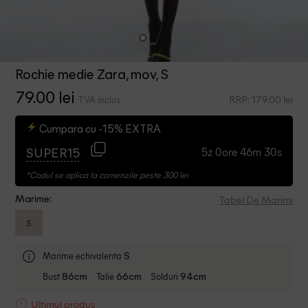
Rochie medie Zara, mov, S
79.00 lei
RRP: 179.00 lei
TVA inclus
Cumpara cu -15% EXTRA
5z 0ore 46m 30s
SUPER15
*Codul se aplica la comenzile peste 300 lei
Tabel De Marimi
Marime:
S
Marime echivalenta
S
Bust
Talie
Solduri
86cm
66cm
94cm
Ultimul produs