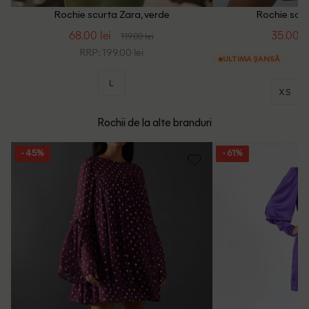
Rochie scurta Zara, verde
Rochie scur
68.00 lei
35.00 le
119.00 lei
RRP: 199.00 lei
ULTIMA ȘANSĂ
L
XS
Rochii de la alte branduri
- 45%
- 61%