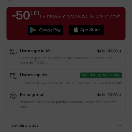
LEI
-50
LA PRIMA COMANDĂ ÎN APLICAȚIE
de la 149.00 lei
Livrare gratuită
Livrarea gratuită se aplica pentru comenzile cu totalul mai
mare de 149.00 lei
Livrare rapidă
Ma, 11 Aug - Mi, 12 Aug
In functie de localitatea de livrare timpul estimat poate fi diferit.
de la 199.00 lei
Retur gratuit
Ai termen 14 zile de la primirea comenzii sa probezi si sa faci
retur.
Detalii produs