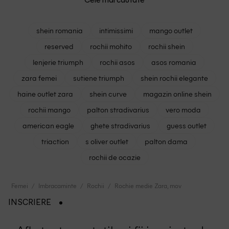
Cele mai cautate
shein romania
intimissimi
mango outlet
reserved
rochii mohito
rochii shein
lenjerie triumph
rochii asos
asos romania
zara femei
sutiene triumph
shein rochii elegante
haine outlet zara
shein curve
magazin online shein
rochii mango
palton stradivarius
vero moda
american eagle
ghete stradivarius
guess outlet
triaction
s oliver outlet
palton dama
rochii de ocazie
Femei
Imbracaminte
Rochii
Rochie medie Zara, mov
INSCRIERE