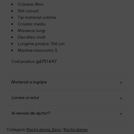
Culoare: Mov
Stil: casual
Tip material: subtire
Croiala: mediu
Maneca: lungi
Decolteu: inalt
Lungime produs: 106 cm
Marime masurata: S
Cod produs:
gd751497
Material si ingrijire
Poliester: 100%
Livrare si retur
Spalare usoara la 30
Transport Gratuit pentru orice comanda cu o valoare mai
Nu folositi inalbitor
Ai nevoie de ajutor?
mare de 149.00 lei.
Nu uscati in uscator
Se pot calca
Suntem aici pentru a te ajuta:
Politica livrare
Categorii:
Rochii dama Zara
|
Rochii dama
Spalare cu percloretilena, solventi clorurati si benzina