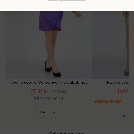
Rochie scurta Collective The Label, mov
Rochie scurta
35.82 lei
16.02 le
91.90 lei
RRP: 359.00 lei
ULTIMA ȘANSĂ
34
36
M