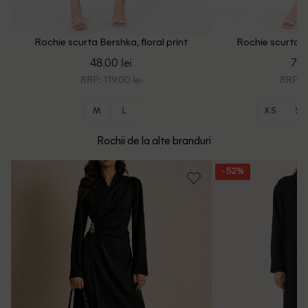
Rochie scurta Bershka, floral print
Rochie scurta B
48.00 lei
73.
RRP: 119.00 lei
RRP: 1
M
L
XS
S
Rochii de la alte branduri
- 52%