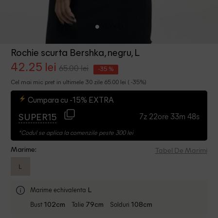
Rochie scurta Bershka, negru, L
42.25 lei
65.00 lei
-35 %
Cel mai mic pret in ultimele 30 zile 65.00 lei ( -35%)
Cumpara cu -15% EXTRA
7z 22ore 33m 48s
SUPER15
*Codul se aplica la comenzile peste 300 lei
Tabel De Marimi
Marime:
L
Marime echivalenta
L
Bust
Talie
Solduri
102cm
79cm
108cm