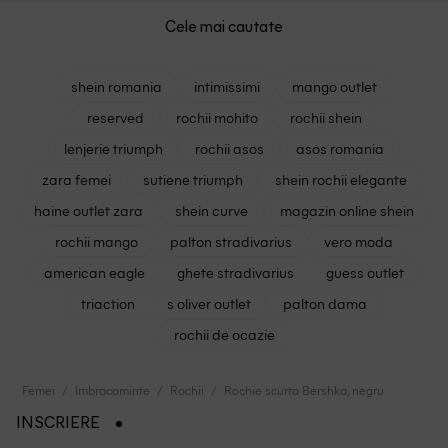
Cele mai cautate
shein romania
intimissimi
mango outlet
reserved
rochii mohito
rochii shein
lenjerie triumph
rochii asos
asos romania
zara femei
sutiene triumph
shein rochii elegante
haine outlet zara
shein curve
magazin online shein
rochii mango
palton stradivarius
vero moda
american eagle
ghete stradivarius
guess outlet
triaction
s oliver outlet
palton dama
rochii de ocazie
Femei
Imbracaminte
Rochii
Rochie scurta Bershka, negru
INSCRIERE