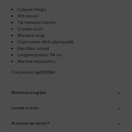
Culoare: Negru
Stil: casual
Tip material: subtire
Croiala: scurt
Maneca: lungi
Captuseala: fără căptușeală
Decolteu: rotund
Lungime produs: 94 cm
Marime masurata: L
Cod produs:
lg692246
Material si ingrijire
Bumbac: 47%; Modal: 45%; Elastan: 8%
Livrare si retur
Spalare usoara la 30
Transport Gratuit pentru orice comanda cu o valoare mai
Nu folositi inalbitor
Ai nevoie de ajutor?
mare de 149.00 lei.
Nu uscati in uscator