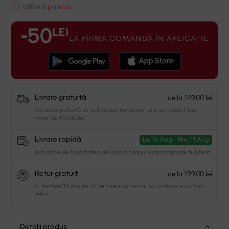
Ultimul produs
LEI
-50
LA PRIMA COMANDĂ ÎN APLICAȚIE
de la 149.00 lei
Livrare gratuită
Livrarea gratuită se aplica pentru comenzile cu totalul mai
mare de 149.00 lei
Livrare rapidă
Lu, 10 Aug - Ma, 11 Aug
In functie de localitatea de livrare timpul estimat poate fi diferit.
de la 199.00 lei
Retur gratuit
Ai termen 14 zile de la primirea comenzii sa probezi si sa faci
retur.
Detalii produs