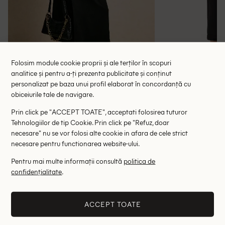
Folosim module cookie proprii și ale terților în scopuri
analitice și pentru a-ți prezenta publicitate și conținut
personalizat pe baza unui profil elaborat în concordanță cu
Rochie medie Poeselle, negru
Rochie medie 
obiceiurile tale de navigare.
88.90 lei
237.00 le
Prin click pe "ACCEPT TOATE", acceptati folosirea tuturor
RRP: 177.00 lei
RRP: 9
Tehnologiilor de tip Cookie. Prin click pe "Refuz, doar
necesare" nu se vor folosi alte cookie in afara de cele strict
M
necesare pentru functionarea website-ului.
Pentru mai multe informații consultă
politica de
Altii au fost interesati de
confidențialitate
.
- 82%
- 79%
ACCEPT TOATE