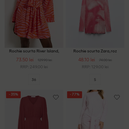
Rochie scurta River Island,
Rochie scurta Zara, roz
roz
73.50 lei
48.10 lei
129.90 lei
74.00 lei
RRP: 249.00 lei
RRP: 129.00 lei
36
S
- 35%
- 77%