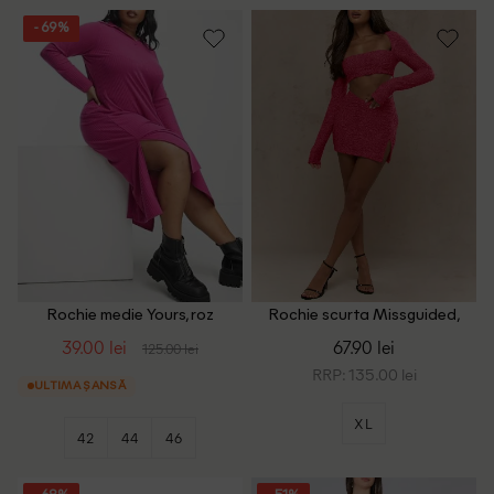
- 69%
Rochie medie Yours, roz
Rochie scurta Missguided,
roz
39.00 lei
67.90 lei
125.00 lei
RRP: 135.00 lei
ULTIMA ȘANSĂ
XL
42
44
46