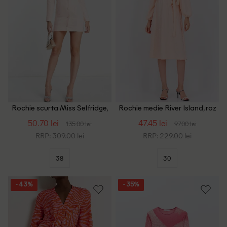
Rochie scurta Miss Selfridge,
Rochie medie River Island, roz
roz pal
50.70 lei
47.45 lei
135.00 lei
97.00 lei
RRP: 309.00 lei
RRP: 229.00 lei
38
30
- 43%
- 35%