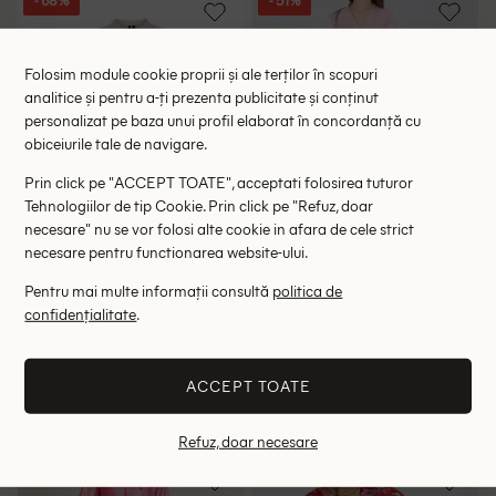
- 68%
- 51%
Folosim module cookie proprii și ale terților în scopuri
analitice și pentru a-ți prezenta publicitate și conținut
personalizat pe baza unui profil elaborat în concordanță cu
obiceiurile tale de navigare.
Prin click pe "ACCEPT TOATE", acceptati folosirea tuturor
Tehnologiilor de tip Cookie. Prin click pe "Refuz, doar
necesare" nu se vor folosi alte cookie in afara de cele strict
necesare pentru functionarea website-ului.
Pentru mai multe informații consultă
politica de
Rochie scurta Vero Moda, roz
Rochie scurta River Island,
roz
confidențialitate
.
39.00 lei
46.80 lei
122.00 lei
95.00 lei
RRP: 249.00 lei
ULTIMA ȘANSĂ
ACCEPT TOATE
36
M
L
XL
Refuz, doar necesare
- 62%
- 75%