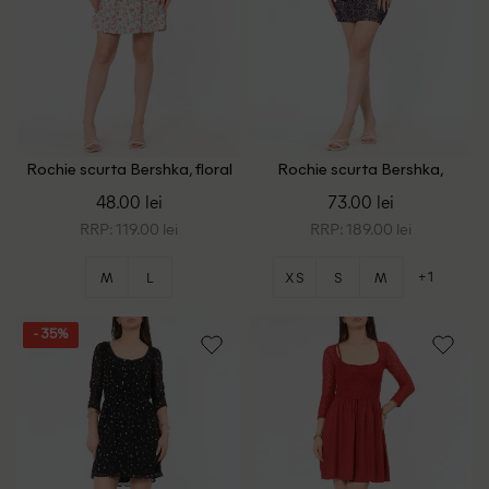
Rochie scurta Bershka, floral
Rochie scurta Bershka,
print
bleumarin
48.00 lei
73.00 lei
RRP: 119.00 lei
RRP: 189.00 lei
+1
M
L
XS
S
M
- 35%