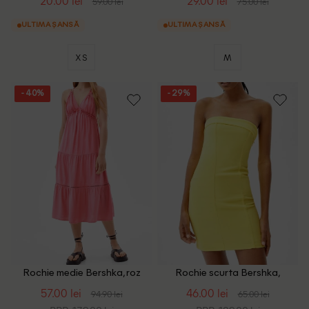
20.00 lei
29.00 lei
59.00 lei
75.00 lei
ULTIMA ȘANSĂ
ULTIMA ȘANSĂ
XS
M
- 40%
- 29%
Rochie medie Bershka, roz
Rochie scurta Bershka,
galben
57.00 lei
46.00 lei
94.90 lei
65.00 lei