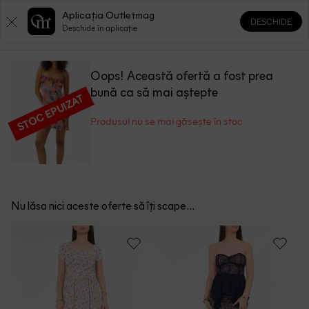
Aplicația Outletmag
DESCHIDE
0
0
Deschide în aplicație
Oops! Această ofertă a fost prea
bună ca să mai aștepte
STOC EPUIZAT
Produsul nu se mai găsește în stoc
Nu lăsa nici aceste oferte să îți scape...