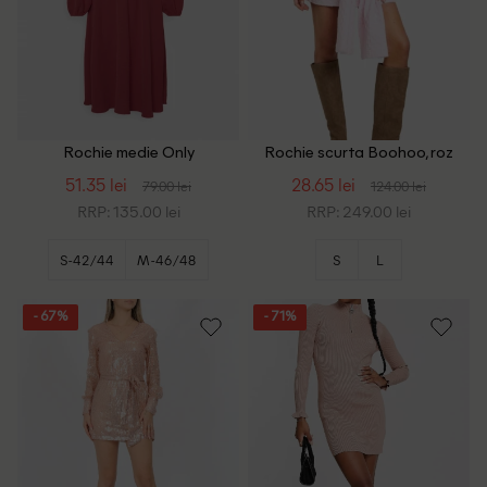
Rochie medie Only
Rochie scurta Boohoo, roz
Carmakoma, roz
51.35 lei
28.65 lei
79.00 lei
124.00 lei
RRP: 135.00 lei
RRP: 249.00 lei
S-42/44
M-46/48
S
L
+1
L-50/52
- 67%
- 71%