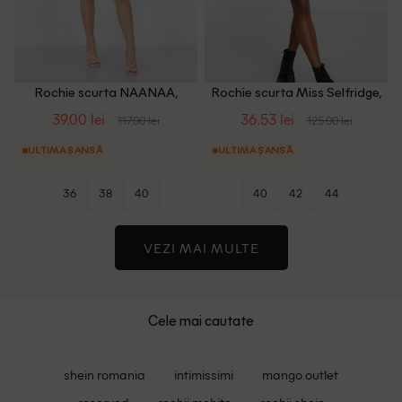
Rochie scurta NAANAA,
Rochie scurta Miss Selfridge,
piersica
roz pudra
39.00 lei
36.53 lei
117.00 lei
125.00 lei
ULTIMA ȘANSĂ
ULTIMA ȘANSĂ
36
38
40
40
42
44
VEZI MAI MULTE
Cele mai cautate
shein romania
intimissimi
mango outlet