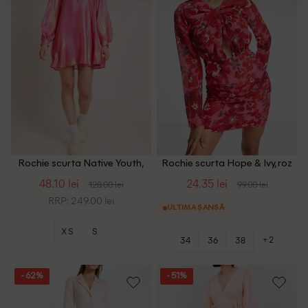
Rochie scurta Native Youth,
Rochie scurta Hope & Ivy, roz
roz
48.10 lei
24.35 lei
128.00 lei
99.00 lei
RRP: 249.00 lei
ULTIMA ȘANSĂ
XS
S
+2
34
36
38
- 62%
- 51%