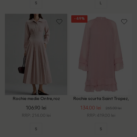
S
L
- 49%
Rochie medie Ontre, roz
Rochie scurta Saint Tropez,
roz
106.90 lei
134.00 lei
265.00 lei
RRP: 214.00 lei
RRP: 419.00 lei
S
S