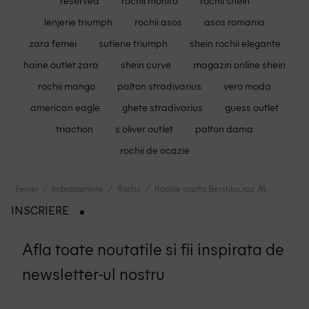
reserved
rochii mohito
rochii shein
lenjerie triumph
rochii asos
asos romania
zara femei
sutiene triumph
shein rochii elegante
haine outlet zara
shein curve
magazin online shein
rochii mango
palton stradivarius
vero moda
american eagle
ghete stradivarius
guess outlet
triaction
s oliver outlet
palton dama
rochii de ocazie
Femei
Imbracaminte
Rochii
Rochie scurta Bershka, roz, M
INSCRIERE
Afla toate noutatile si fii inspirata de
newsletter-ul nostru