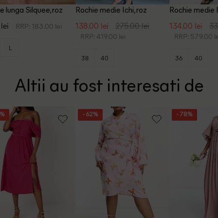
e lunga Silquee, roz
Rochie medie Ichi, roz
Rochie medie 
lei
138.00 lei
275.00 lei
134.00 lei
33
RRP: 183.00 lei
RRP: 419.00 lei
RRP: 579.00 le
L
38
40
36
40
Altii au fost interesati de
4%
- 62%
- 78%