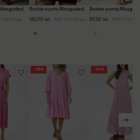
Missguided,
Rochie scurta Missguided,
Rochie scurta Missguid
negru
burgundy
182.90 lei
89.50 lei
 138.00 lei
RRP: 365.00 lei
RRP: 179.00 le
M
L
- 53%
- 54%