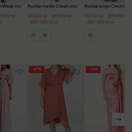
InWear, roz
Rochie medie Cream, roz
Rochie lunga Cream, ro
5.00 lei
124.00 lei
265.00 lei
137.00 lei
299.00 lei
i
RRP: 399.00 lei
RRP: 519.00 lei
34
38
38
- 87%
- 76%