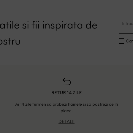
tile si fii inspirata de
ostru
Conf
RETUR 14 ZILE
Ai 14 zile termen sa probezi hainele si sa pastrezi ce iti
place.
DETALII