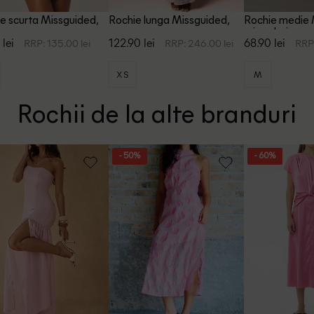
e scurta Missguided,
Rochie lunga Missguided,
Rochie medie 
en
maro
mix culori
 lei
122.90 lei
68.90 lei
RRP: 135.00 lei
RRP: 246.00 lei
RRP:
XS
M
Rochii de la alte branduri
- 50%
- 60%