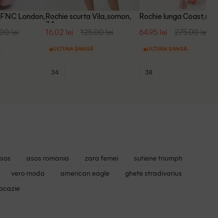
TFNC London,
Rochie scurta Vila, somon,
Rochie lunga Coast, roz
34
00 lei
16.02 lei
125.00 lei
64.95 lei
275.00 lei
ULTIMA ȘANSĂ
ULTIMA ȘANSĂ
34
38
asos
asos romania
zara femei
sutiene triumph
vero moda
american eagle
ghete stradivarius
 ocazie