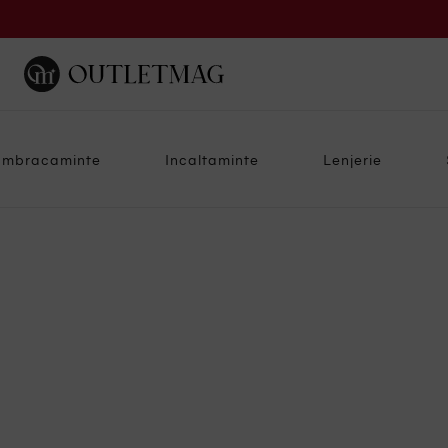
Imbracaminte
Incaltaminte
Lenjerie