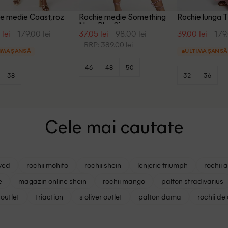
e medie Coast, roz
Rochie medie Something
Rochie lunga 
New Plus Size, roz
roz
 lei
179.00 lei
37.05 lei
98.00 lei
39.00 lei
179.
RRP: 389.00 lei
IMA ȘANSĂ
ULTIMA ȘANSĂ
46
48
50
38
32
36
Cele mai cautate
ved
rochii mohito
rochii shein
lenjerie triumph
rochii 
e
magazin online shein
rochii mango
palton stradivarius
outlet
triaction
s oliver outlet
palton dama
rochii de