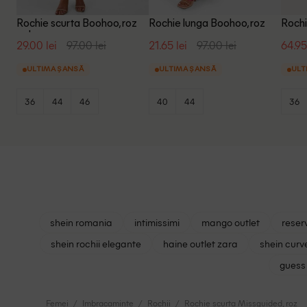
Rochie scurta Boohoo, roz
Rochie lunga Boohoo, roz
Rochi
pal
29.00 lei
97.00 lei
21.65 lei
97.00 lei
64.95
ULTIMA ȘANSĂ
ULTIMA ȘANSĂ
ULT
36
44
46
40
44
36
shein romania
intimissimi
mango outlet
reser
shein rochii elegante
haine outlet zara
shein curv
guess 
Femei
Imbracaminte
Rochii
Rochie scurta Missguided, roz