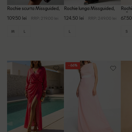
Rochie scurta Missguided,
Rochie lunga Missguided,
Rochi
maro
negru
galb
109.50 lei
124.50 lei
67.50
RRP: 219.00 lei
RRP: 249.00 lei
M
L
L
S
- 66%