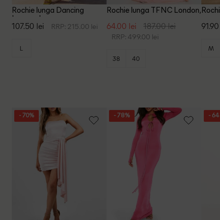
Rochie lunga Dancing
Rochie lunga TFNC London,
Rochi
Leopard, roz
roz
107.50 lei
64.00 lei
187.00 lei
91.90 
RRP: 215.00 lei
RRP: 499.00 lei
L
M
38
40
- 70%
- 78%
- 6