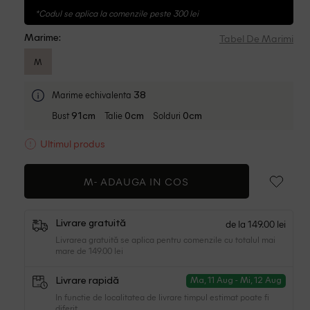
*Codul se aplica la comenzile peste 300 lei
Tabel De Marimi
Marime:
M
Marime echivalenta
38
Bust
Talie
Solduri
91cm
0cm
0cm
Ultimul produs
M-
ADAUGA IN COS
de la 149.00 lei
Livrare gratuită
Livrarea gratuită se aplica pentru comenzile cu totalul mai
mare de 149.00 lei
Livrare rapidă
Ma, 11 Aug - Mi, 12 Aug
In functie de localitatea de livrare timpul estimat poate fi
diferit.