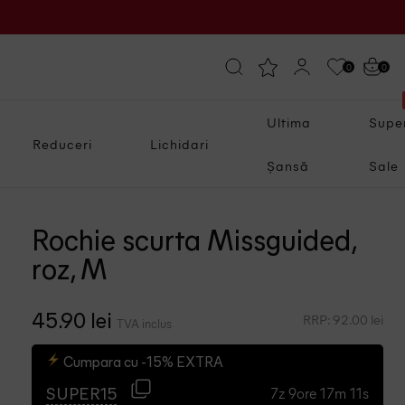
0
0
Ultima
Supe
Reduceri
Lichidari
Șansă
Sale
Rochie scurta Missguided,
roz, M
RRP: 92.00 lei
45.90 lei
TVA inclus
Cumpara cu -15% EXTRA
7z 9ore 17m 9s
SUPER15