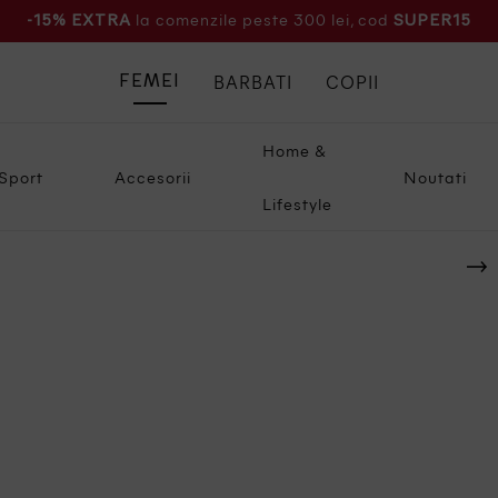
la comenzile peste 300 lei, cod
-15% EXTRA
SUPER15
BARBATI
COPII
FEMEI
Home &
Sport
Accesorii
Noutati
Lifestyle