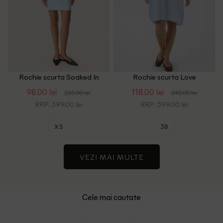
Rochie scurta Soaked In
Rochie scurta Love
Luxury, albastru
Copenhagen, bleu
98.00 lei
118.00 lei
265.00 lei
245.00 lei
RRP: 399.00 lei
RRP: 399.00 lei
XS
38
VEZI MAI MULTE
Cele mai cautate