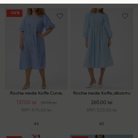
- 54%
Rochie medie Kaffe Curve,
Rochie medie Kaffe, albastru
albastru
137.00 lei
265.00 lei
297.00 lei
RRP: 475.00 lei
RRP: 525.00 lei
44
40