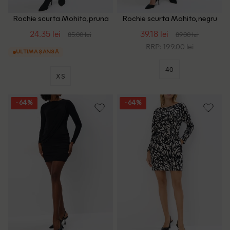
Rochie scurta Mohito, pruna
Rochie scurta Mohito, negru
24.35 lei
39.18 lei
85.00 lei
89.00 lei
RRP: 199.00 lei
ULTIMA ȘANSĂ
40
XS
- 64%
- 64%