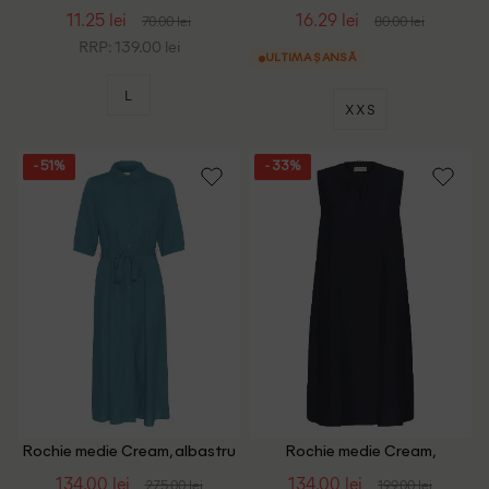
11.25 lei
16.29 lei
70.00 lei
80.00 lei
RRP: 139.00 lei
ULTIMA ȘANSĂ
L
XXS
- 51%
- 33%
Rochie medie Cream, albastru
Rochie medie Cream,
bleumarin
134.00 lei
134.00 lei
275.00 lei
199.00 lei