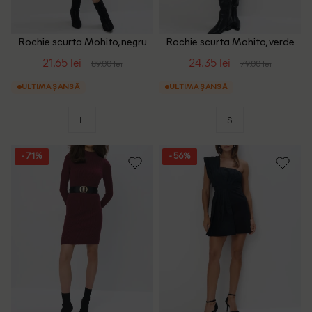
Rochie scurta Mohito, negru
Rochie scurta Mohito, verde
21.65 lei
24.35 lei
89.00 lei
79.00 lei
ULTIMA ȘANSĂ
ULTIMA ȘANSĂ
L
S
- 71%
- 56%