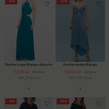
- 41%
- 42%
Rochie lunga Mango, albastru
Rochie medie Mango,
albastru
112.00 lei
132.00 lei
189.00 lei
227.00 lei
RRP: 319.00 lei
RRP: 445.00 lei
S
S
- 61%
- 54%