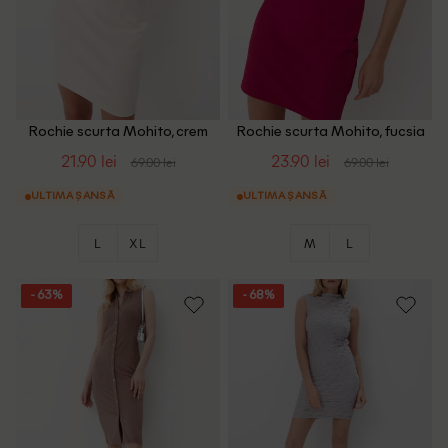
Rochie scurta Mohito, crem
Rochie scurta Mohito, fucsia
21.90 lei
23.90 lei
69.00 lei
69.00 lei
ULTIMA ȘANSĂ
ULTIMA ȘANSĂ
L
XL
M
L
- 63%
- 68%