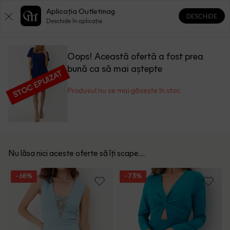
Aplicația Outletmag
DESCHIDE
0
0
Deschide în aplicație
Oops! Această ofertă a fost prea
bună ca să mai aștepte
STOC EPUIZAT
Produsul nu se mai găsește în stoc
Nu lăsa nici aceste oferte să îți scape...
- 68%
- 73%