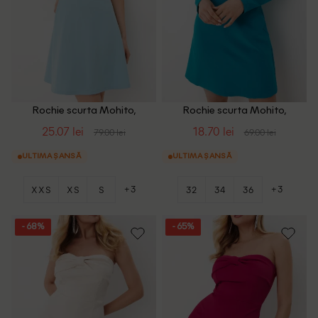
Rochie scurta Mohito,
Rochie scurta Mohito,
turcoaz
turcoaz
25.07 lei
18.70 lei
79.00 lei
69.00 lei
ULTIMA ȘANSĂ
ULTIMA ȘANSĂ
+3
+3
XXS
XS
S
32
34
36
- 68%
- 65%