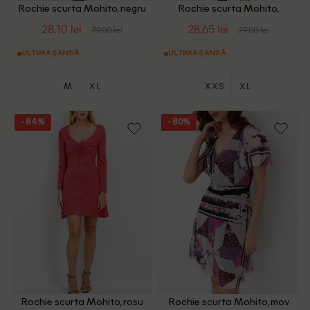
Rochie scurta Mohito, negru
Rochie scurta Mohito,
alb/negru
28.10 lei
28.65 lei
79.00 lei
79.00 lei
ULTIMA ȘANSĂ
ULTIMA ȘANSĂ
M
XL
XXS
XL
- 84%
- 80%
Rochie scurta Mohito, rosu
Rochie scurta Mohito, mov