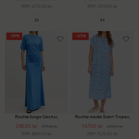
RRP: 475.00 lei
RRP: 369.00 lei
36
44
- 59%
- 49%
Rochie lunga Gestuz,
Rochie medie Saint Tropez,
albastru
albastru
248.00 lei
147.00 lei
599.00 lei
289.00 lei
RRP: 889.00 lei
RRP: 525.00 lei