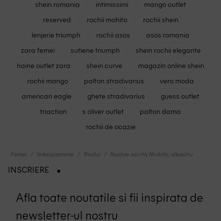
shein romania
intimissimi
mango outlet
reserved
rochii mohito
rochii shein
lenjerie triumph
rochii asos
asos romania
zara femei
sutiene triumph
shein rochii elegante
haine outlet zara
shein curve
magazin online shein
rochii mango
palton stradivarius
vero moda
american eagle
ghete stradivarius
guess outlet
triaction
s oliver outlet
palton dama
rochii de ocazie
Femei
Imbracaminte
Rochii
Rochie scurta Mohito, albastru
INSCRIERE
Afla toate noutatile si fii inspirata de
newsletter-ul nostru