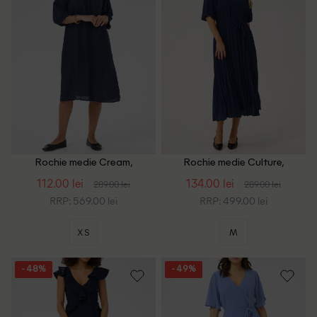
Rochie medie Cream,
Rochie medie Culture,
bleumarin
bleumarin
112.00 lei
134.00 lei
289.00 lei
289.00 lei
RRP: 569.00 lei
RRP: 499.00 lei
XS
M
- 48%
- 49%