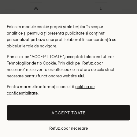
M
L
- 38%
- 49%
Folosim module cookie proprii și ale terților în scopuri
analitice și pentru a-ți prezenta publicitate și conținut
personalizat pe baza unui profil elaborat în concordanță cu
obiceiurile tale de navigare.
Prin click pe "ACCEPT TOATE", acceptati folosirea tuturor
Tehnologiilor de tip Cookie. Prin click pe "Refuz, doar
necesare" nu se vor folosi alte cookie in afara de cele strict
necesare pentru functionarea website-ului.
Pentru mai multe informații consultă
politica de
confidențialitate
.
Rochie scurta Saint Tropez,
Rochie scurta Kaffe, albastru
albastru
118.00 lei
148.00 lei
ACCEPT TOATE
189.00 lei
289.00 lei
RRP: 299.00 lei
RRP: 469.00 lei
Refuz, doar necesare
S
38