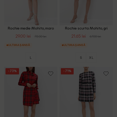
Rochie medie Mohito, maro
Rochie scurta Mohito, gri
29.00 lei
21.65 lei
78.00 lei
67.00 lei
ULTIMA ȘANSĂ
ULTIMA ȘANSĂ
L
S
XL
- 73%
- 71%