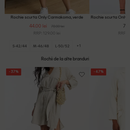
Rochie scurta Only Carmakoma, verde
Rochie scurta Only C
44.00 lei
79.
78.00 lei
RRP: 129.00 lei
RRP: 1
+1
S-42/44
M-46/48
L-50/52
Rochii de la alte branduri
- 37%
- 47%