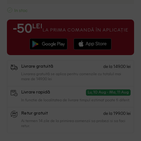
In stoc
LEI
-50
LA PRIMA COMANDĂ ÎN APLICAȚIE
de la 149.00 lei
Livrare gratuită
Livrarea gratuită se aplica pentru comenzile cu totalul mai
mare de 149.00 lei
Livrare rapidă
Lu, 10 Aug - Ma, 11 Aug
In functie de localitatea de livrare timpul estimat poate fi diferit.
de la 199.00 lei
Retur gratuit
Ai termen 14 zile de la primirea comenzii sa probezi si sa faci
retur.