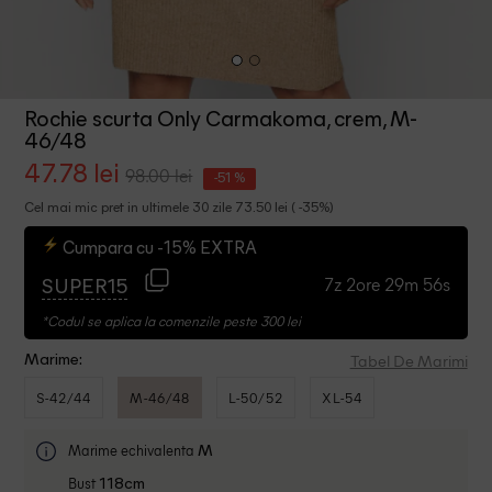
Rochie scurta Only Carmakoma, crem, M-
46/48
47.78 lei
98.00 lei
-51 %
Cel mai mic pret in ultimele 30 zile 73.50 lei ( -35%)
Cumpara cu -15% EXTRA
7z 2ore 29m 55s
SUPER15
*Codul se aplica la comenzile peste 300 lei
Tabel De Marimi
Marime:
S-42/44
M-46/48
L-50/52
XL-54
Marime echivalenta
M
Bust
118cm