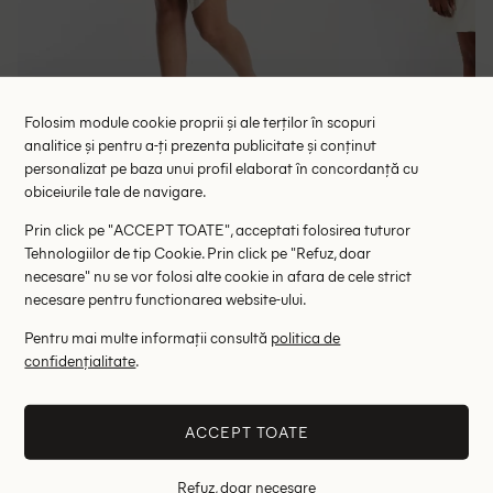
Folosim module cookie proprii și ale terților în scopuri
analitice și pentru a-ți prezenta publicitate și conținut
personalizat pe baza unui profil elaborat în concordanță cu
obiceiurile tale de navigare.
Rochie scurta ASOS, bej
Rochie scurta Saint 
74.00 lei
87.00 le
118.00 lei
Prin click pe "ACCEPT TOATE", acceptati folosirea tuturor
RRP: 199.00 lei
RRP: 2
Tehnologiilor de tip Cookie. Prin click pe "Refuz, doar
necesare" nu se vor folosi alte cookie in afara de cele strict
necesare pentru functionarea website-ului.
44
Pentru mai multe informații consultă
politica de
Altii au fost interesati de
confidențialitate
.
- 61%
- 35%
ACCEPT TOATE
Refuz, doar necesare