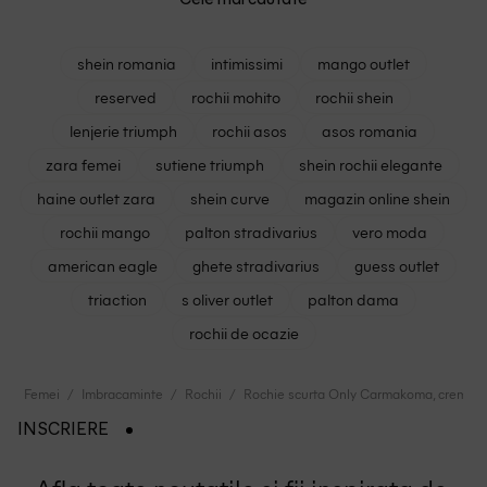
shein romania
intimissimi
mango outlet
reserved
rochii mohito
rochii shein
lenjerie triumph
rochii asos
asos romania
zara femei
sutiene triumph
shein rochii elegante
haine outlet zara
shein curve
magazin online shein
rochii mango
palton stradivarius
vero moda
american eagle
ghete stradivarius
guess outlet
triaction
s oliver outlet
palton dama
rochii de ocazie
Femei
Imbracaminte
Rochii
Rochie scurta Only Carmakoma, crem
INSCRIERE