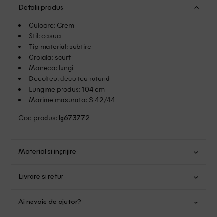
Detalii produs
Culoare: Crem
Stil: casual
Tip material: subtire
Croiala: scurt
Maneca: lungi
Decolteu: decolteu rotund
Lungime produs: 104 cm
Marime masurata: S-42/44
Cod produs:
lg673772
Material si ingrijire
Viscoza: 50%; Nailon: 27%; Poliester: 23%
Livrare si retur
Spalare usoara la 30
Transport Gratuit pentru orice comanda cu o valoare mai
Nu folositi inalbitor
Ai nevoie de ajutor?
mare de 149.00 lei.
Nu uscati in uscator