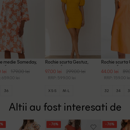
ie medie Someday,
Rochie scurta Gestuz,
Rochie scurt
caliu
portocaliu
portocaliu
 lei
179.00 lei
97.00 lei
299.00 lei
44.00 lei
89.
 659.00 lei
RRP: 599.00 lei
RRP: 159.00 le
36
XS-S
M-L
32
34
3
Altii au fost interesati de
8%
- 76%
- 76%