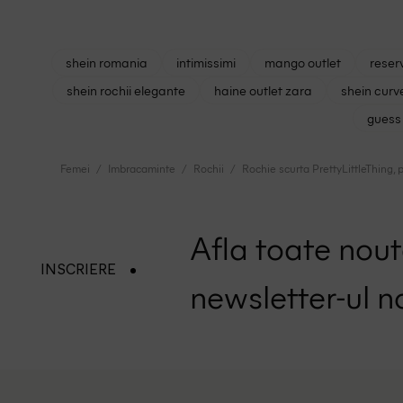
shein romania
intimissimi
mango outlet
reser
shein rochii elegante
haine outlet zara
shein curv
guess 
Femei
Imbracaminte
Rochii
Rochie scurta PrettyLittleThing, 
Afla toate nouta
INSCRIERE
newsletter-ul n