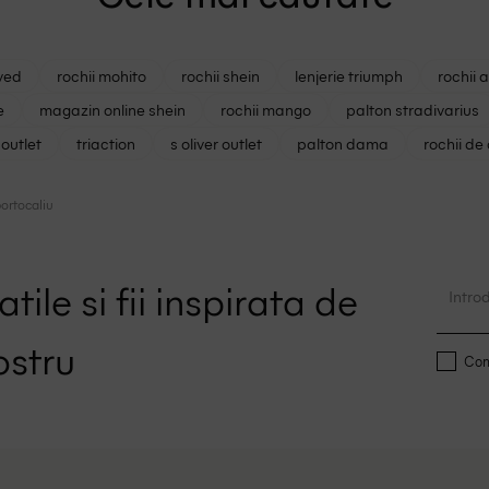
ved
rochii mohito
rochii shein
lenjerie triumph
rochii 
e
magazin online shein
rochii mango
palton stradivarius
outlet
triaction
s oliver outlet
palton dama
rochii de
portocaliu
tile si fii inspirata de
ostru
Conf