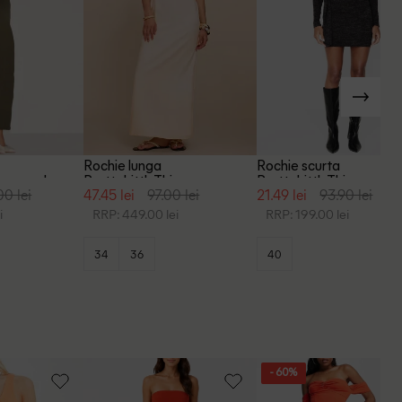
Rochie lunga
Rochie scurta
ing, verde
PrettyLittleThing, crem
PrettyLittleThing, negru
00 lei
47.45 lei
97.00 lei
21.49 lei
93.90 lei
i
RRP: 449.00 lei
RRP: 199.00 lei
34
36
40
- 60%