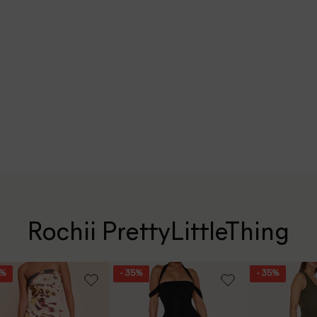
Rochii PrettyLittleThing
5%
- 35%
- 35%