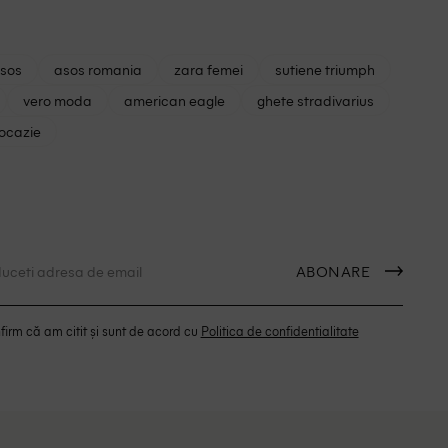
asos
asos romania
zara femei
sutiene triumph
vero moda
american eagle
ghete stradivarius
 ocazie
ABONARE
irm că am citit și sunt de acord cu
Politica de confidentialitate