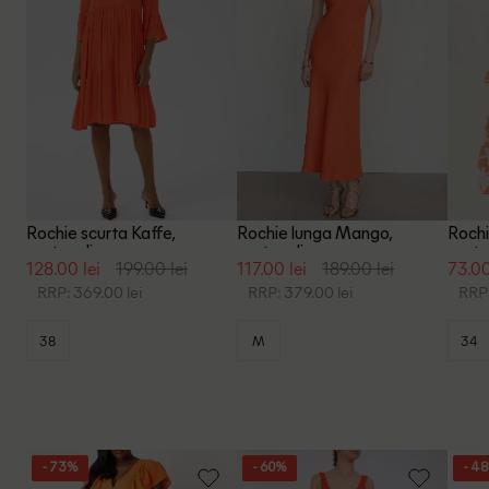
Rochie scurta Kaffe,
Rochie lunga Mango,
Roch
portocaliu
portocaliu
porto
128.00 lei
199.00 lei
117.00 lei
189.00 lei
73.00
RRP: 369.00 lei
RRP: 379.00 lei
RRP:
38
M
34
- 73%
- 60%
- 4