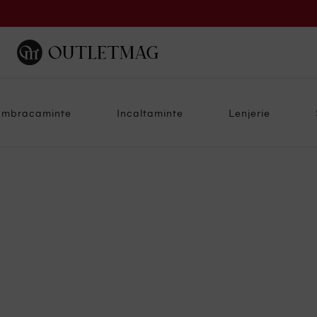
Imbracaminte
Incaltaminte
Lenjerie