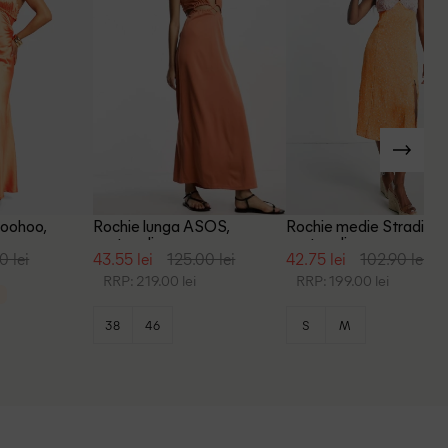
Boohoo,
Rochie lunga ASOS,
Rochie medie Stradivari
portocaliu
portocaliu
0 lei
43.55 lei
125.00 lei
42.75 lei
102.90 lei
RRP: 219.00 lei
RRP: 199.00 lei
38
46
S
M