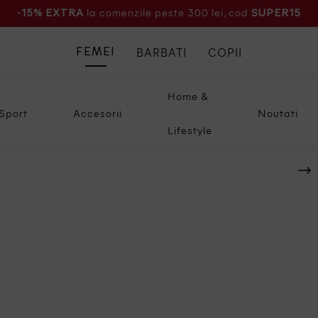
la comenzile peste 300 lei, cod
-15% EXTRA
SUPER15
BARBATI
COPII
FEMEI
Home &
Sport
Accesorii
Noutati
Lifestyle