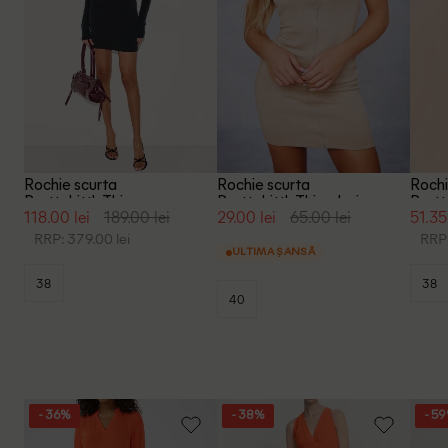
Rochie scurta
Rochie scurta
Rochi
PrettyLittleThing, negru
PrettyLittleThing, bej
Prett
118.00 lei
189.00 lei
29.00 lei
65.00 lei
51.35
RRP: 379.00 lei
RRP:
ULTIMA ȘANSĂ
38
38
40
- 36%
- 38%
- 5