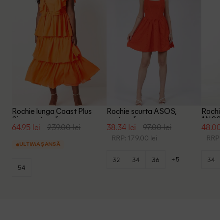
Rochie lunga Coast Plus
Rochie scurta ASOS,
Roch
Size, portocaliu
portocaliu
MISS
64.95 lei
239.00 lei
38.34 lei
97.00 lei
48.00
porto
RRP: 179.00 lei
RRP:
ULTIMA ȘANSĂ
+5
32
34
36
34
54