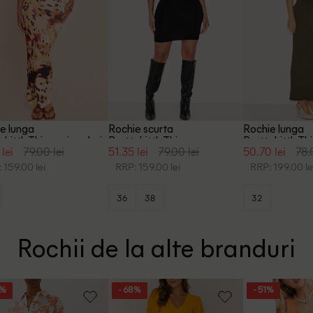
e lunga
Rochie scurta
Rochie lunga
yLittleThing, mix culori
PrettyLittleThing, negru
PrettyLittleTh
 lei
79.00 lei
51.35 lei
79.00 lei
50.70 lei
78.
 159.00 lei
RRP: 159.00 lei
RRP: 199.00 le
36
38
32
Rochii de la alte branduri
9%
- 68%
- 51%