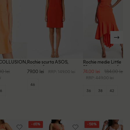
a COLLUSION,
Rochie scurta ASOS,
Rochie medie Little
portocaliu
Mistress, portocaliu
00 lei
79.00 lei
74.00 lei
184.00 lei
RRP: 149.00 lei
i
RRP: 449.00 lei
46
6
36
38
42
- 65%
- 58%