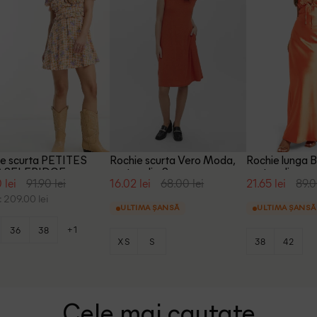
ie scurta PETITES
Rochie scurta Vero Moda,
Rochie lunga 
 SELFRIDGE,
portocaliu, S
portocaliu
 lei
91.90 lei
16.02 lei
68.00 lei
21.65 lei
89.0
caliu
 209.00 lei
ULTIMA ȘANSĂ
ULTIMA ȘANSĂ
+1
36
38
XS
S
38
42
Cele mai cautate