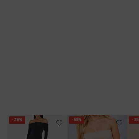
- 38%
- 55%
- 3