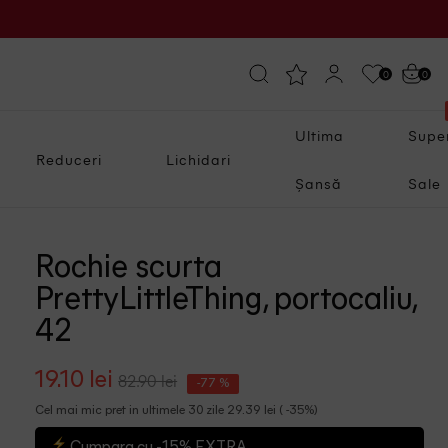
0
0
Ultima
Supe
Reduceri
Lichidari
Șansă
Sale
Rochie scurta
PrettyLittleThing, portocaliu,
42
19.10 lei
82.90 lei
-77 %
Cel mai mic pret in ultimele 30 zile 29.39 lei ( -35%)