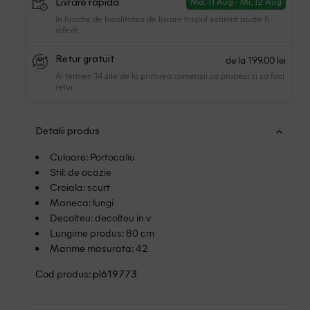
Livrare rapidă
Ma, 11 Aug - Mi, 12 Aug
In functie de localitatea de livrare timpul estimat poate fi
diferit.
de la 199.00 lei
Retur gratuit
Ai termen 14 zile de la primirea comenzii sa probezi si sa faci
retur.
Detalii produs
Culoare: Portocaliu
Stil: de ocazie
Croiala: scurt
Maneca: lungi
Decolteu: decolteu in v
Lungime produs: 80 cm
Marime masurata: 42
Cod produs:
pl619773