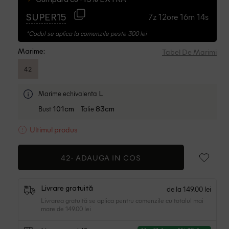
Cumpara cu -15% EXTRA
7z 12ore 16m 13s
SUPER15
*Codul se aplica la comenzile peste 300 lei
Tabel De Marimi
Marime:
42
Marime echivalenta
L
Bust
Talie
101cm
83cm
Ultimul produs
42-
ADAUGA IN COS
de la 149.00 lei
Livrare gratuită
Livrarea gratuită se aplica pentru comenzile cu totalul mai
mare de 149.00 lei