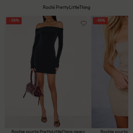
mare de 199 de lei.
Whatsapp/Telefon: +40 (771) 404 643
Rochii PrettyLittleThing
Politica de Retur
Email: [
contact@outletmag.ro
]
- 38%
- 55%
Intrebari frecvente
Rochie scurta PrettyLittleThing, negru
Rochie scurta Pre