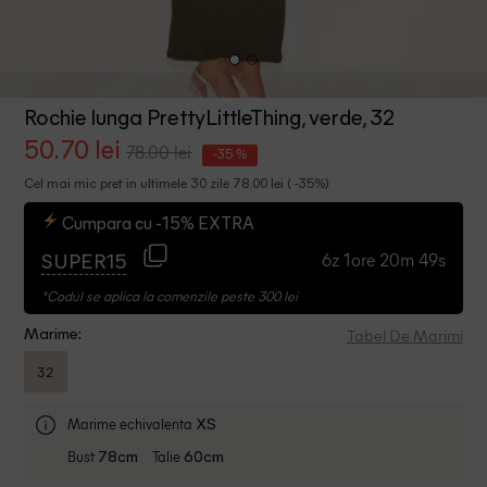
Rochie lunga PrettyLittleThing, verde, 32
50.70 lei
78.00 lei
-35 %
Cel mai mic pret in ultimele 30 zile 78.00 lei ( -35%)
Cumpara cu -15% EXTRA
6z 1ore 20m 49s
SUPER15
*Codul se aplica la comenzile peste 300 lei
Tabel De Marimi
Marime:
32
Marime echivalenta
XS
Bust
Talie
78cm
60cm