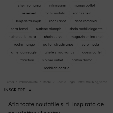
shein romania
intimissimi
mango outlet
reserved
rochii mohito
rochii shein
lenjerie triumph
rochii asos
asos romania
zara femei
sutiene triumph
shein rochii elegante
haine outlet zara
shein curve
magazin online shein
rochii mango
palton stradivarius
vero moda
american eagle
ghete stradivarius
guess outlet
triaction
s oliver outlet
palton dama
rochii de ocazie
Femei
Imbracaminte
Rochii
Rochie lunga PrettyLittleThing, verde
INSCRIERE
Afla toate noutatile si fii inspirata de
newsletter-ul nostru