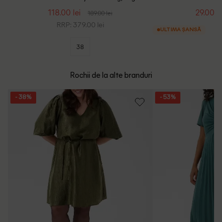
118.00 lei
29.00 le
189.00 lei
RRP: 379.00 lei
ULTIMA ȘANSĂ
38
Rochii de la alte branduri
- 38%
- 53%