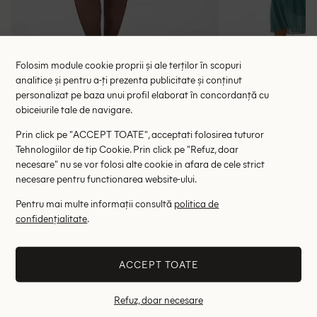
Folosim module cookie proprii și ale terților în scopuri
analitice și pentru a-ți prezenta publicitate și conținut
Rochie scurta Kaffe Curve, verde
Rochie lung
personalizat pe baza unui profil elaborat în concordanță cu
118.00 lei
137.00 le
189.00 lei
obiceiurile tale de navigare.
RRP: 369.00 lei
RRP: 4
Prin click pe "ACCEPT TOATE", acceptati folosirea tuturor
Tehnologiilor de tip Cookie. Prin click pe "Refuz, doar
50
necesare" nu se vor folosi alte cookie in afara de cele strict
necesare pentru functionarea website-ului.
Altii au fost interesati de
Pentru mai multe informații consultă
politica de
confidențialitate
.
- 86%
- 46%
ACCEPT TOATE
Refuz, doar necesare