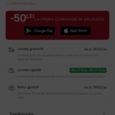
Ultimul produs
LEI
-50
LA PRIMA COMANDĂ ÎN APLICAȚIE
de la 149.00 lei
Livrare gratuită
Livrarea gratuită se aplica pentru comenzile cu totalul mai
mare de 149.00 lei
Livrare rapidă
Ma, 11 Aug - Mi, 12 Aug
In functie de localitatea de livrare timpul estimat poate fi diferit.
de la 199.00 lei
Retur gratuit
Ai termen 14 zile de la primirea comenzii sa probezi si sa faci
retur.
Detalii produs