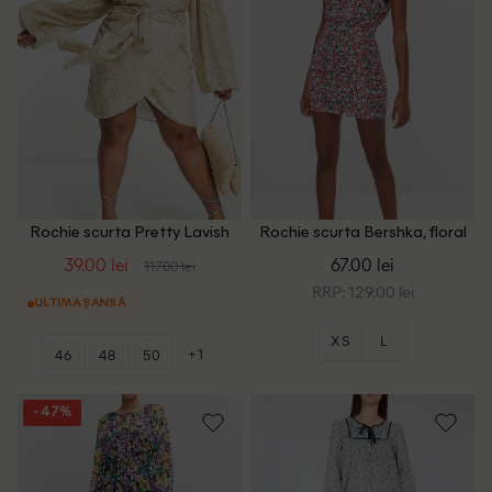
Rochie scurta Pretty Lavish
Rochie scurta Bershka, floral
Curve, floral print
print
39.00 lei
67.00 lei
117.00 lei
RRP: 129.00 lei
ULTIMA ȘANSĂ
XS
L
+1
46
48
50
- 47%