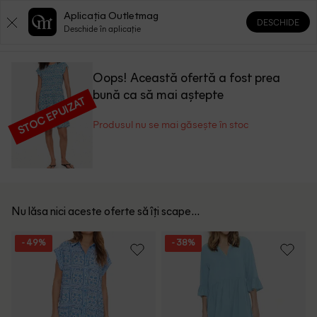
Aplicația Outletmag
DESCHIDE
0
0
Deschide în aplicație
Oops! Această ofertă a fost prea
bună ca să mai aștepte
STOC EPUIZAT
Produsul nu se mai găsește în stoc
Nu lăsa nici aceste oferte să îți scape...
- 49%
- 38%