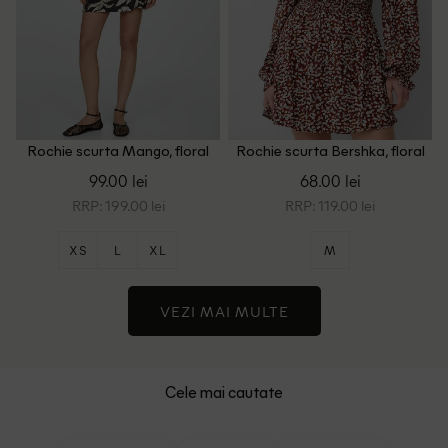
Rochie scurta Mango, floral
Rochie scurta Bershka, floral
print
99.00 lei
68.00 lei
RRP: 199.00 lei
RRP: 119.00 lei
XS
L
XL
M
VEZI MAI MULTE
Cele mai cautate