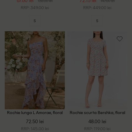
67.60 lei
72.15 lei
138.00 lei
147.00 lei
RRP: 349.00 lei
RRP: 449.00 lei
S
S
Rochie lunga L Amorae, floral
Rochie scurta Bershka, floral
print
print
72.50 lei
48.00 lei
RRP: 145.00 lei
RRP: 119.00 lei