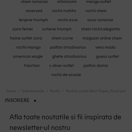
shein romania
intimissimi
mango outlet
reserved
rochii mohito
rochii shein
lenjerie triumph
rochii asos
asos romania
zara femei
sutiene triumph
shein rochii elegante
haine outlet zara
shein curve
magazin online shein
rochii mango
palton stradivarius
vero moda
american eagle
ghete stradivarius
guess outlet
triaction
s oliver outlet
palton dama
rochii de ocazie
Femei
Imbracaminte
Rochii
Rochie scurta Saint Tropez, floral print
INSCRIERE
Afla toate noutatile si fii inspirata de
newsletter-ul nostru