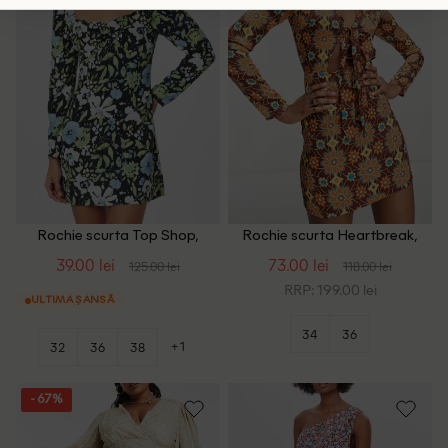
Rochie scurta Top Shop,
Rochie scurta Heartbreak,
floral print
floral print
39.00 lei
73.00 lei
125.00 lei
118.00 lei
RRP: 199.00 lei
ULTIMA ȘANSĂ
34
36
+1
32
36
38
- 67%