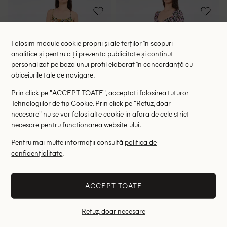
Folosim module cookie proprii și ale terților în scopuri
analitice și pentru a-ți prezenta publicitate și conținut
personalizat pe baza unui profil elaborat în concordanță cu
obiceiurile tale de navigare.
Prin click pe "ACCEPT TOATE", acceptati folosirea tuturor
Tehnologiilor de tip Cookie. Prin click pe "Refuz, doar
necesare" nu se vor folosi alte cookie in afara de cele strict
necesare pentru functionarea website-ului.
Rochie medie Zara, floral print
Rochie medie Miss Selfridge,
Pentru mai multe informații consultă
politica de
floral
98.00 lei
97.00 lei
confidențialitate
.
RRP: 249.00 lei
RRP: 239.00 lei
ACCEPT TOATE
XS
S
M
38
40
Refuz, doar necesare
- 69%
- 38%