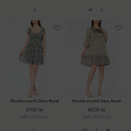
S
M
L
Rochie scurta Zara, floral
Rochie scurta Zara, floral
print
print
67.00 lei
68.00 lei
RRP: 249.00 lei
RRP: 199.00 lei
L
XS
S
M