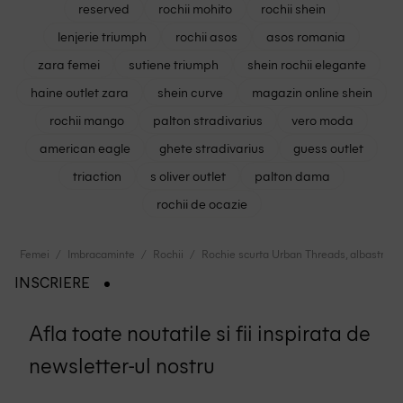
reserved
rochii mohito
rochii shein
lenjerie triumph
rochii asos
asos romania
zara femei
sutiene triumph
shein rochii elegante
haine outlet zara
shein curve
magazin online shein
rochii mango
palton stradivarius
vero moda
american eagle
ghete stradivarius
guess outlet
triaction
s oliver outlet
palton dama
rochii de ocazie
Femei
Imbracaminte
Rochii
Rochie scurta Urban Threads, albastru
INSCRIERE
Afla toate noutatile si fii inspirata de
newsletter-ul nostru