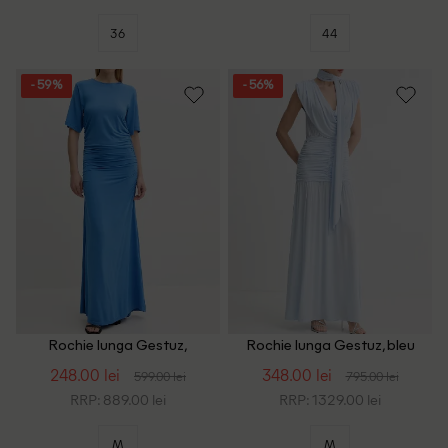
36
44
- 59%
- 56%
Rochie lunga Gestuz,
Rochie lunga Gestuz, bleu
albastru
248.00 lei
348.00 lei
599.00 lei
795.00 lei
RRP: 889.00 lei
RRP: 1329.00 lei
M
M