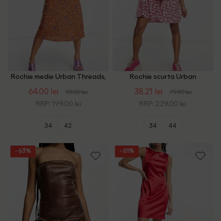
Rochie medie Urban Threads,
Rochie scurta Urban
maro
Threads, roz
64.00 lei
38.21 lei
99.00 lei
79.90 lei
RRP: 199.00 lei
RRP: 229.00 lei
34
42
34
44
- 63%
- 61%