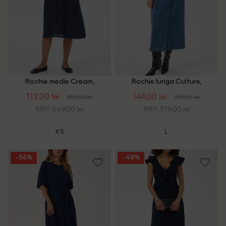
Rochie medie Cream,
Rochie lunga Culture,
bleumarin
albastru
112.00 lei
144.00 lei
289.00 lei
299.00 lei
RRP: 569.00 lei
RRP: 519.00 lei
XS
L
- 54%
- 48%