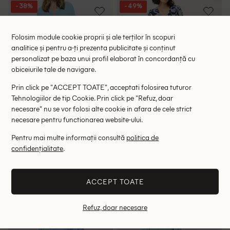
- 38%
- 49%
Folosim module cookie proprii și ale terților în scopuri
analitice și pentru a-ți prezenta publicitate și conținut
personalizat pe baza unui profil elaborat în concordanță cu
obiceiurile tale de navigare.
Prin click pe "ACCEPT TOATE", acceptati folosirea tuturor
Tehnologiilor de tip Cookie. Prin click pe "Refuz, doar
necesare" nu se vor folosi alte cookie in afara de cele strict
necesare pentru functionarea website-ului.
Pentru mai multe informații consultă
politica de
Rochie scurta Saint Tropez,
Rochie scurta Kaffe, albastru
confidențialitate
.
albastru
118.00 lei
148.00 lei
189.00 lei
289.00 lei
RRP: 299.00 lei
RRP: 469.00 lei
ACCEPT TOATE
S
38
Refuz, doar necesare
- 54%