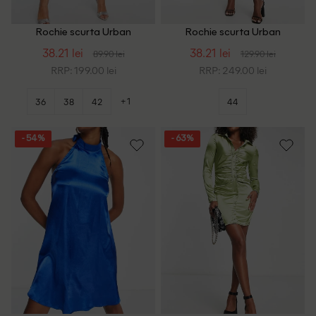
Rochie scurta Urban
Rochie scurta Urban
Threads, verde
Threads, pruna
38.21 lei
38.21 lei
89.90 lei
129.90 lei
RRP: 199.00 lei
RRP: 249.00 lei
+1
36
38
42
44
- 54%
- 63%