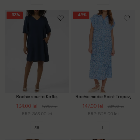
- 33%
- 49%
Rochie scurta Kaffe,
Rochie medie Saint Tropez,
bleumarin
albastru
134.00 lei
147.00 lei
199.00 lei
289.00 lei
RRP: 369.00 lei
RRP: 525.00 lei
38
L