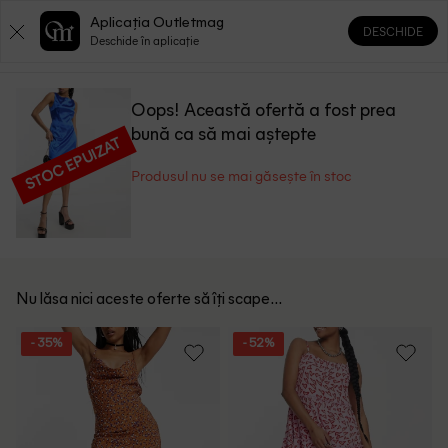
Aplicația Outletmag
DESCHIDE
0
0
Deschide în aplicație
Oops! Această ofertă a fost prea
bună ca să mai aștepte
STOC EPUIZAT
Produsul nu se mai găsește în stoc
Nu lăsa nici aceste oferte să îți scape...
- 35%
- 52%