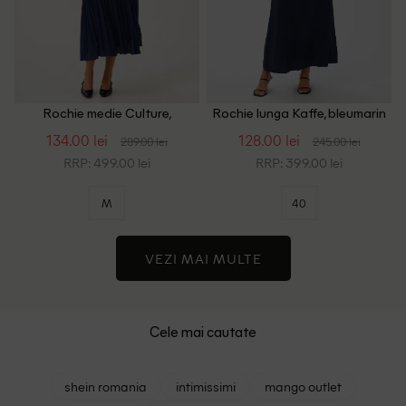
Rochie medie Culture,
Rochie lunga Kaffe, bleumarin
bleumarin
134.00 lei
128.00 lei
289.00 lei
245.00 lei
RRP: 499.00 lei
RRP: 399.00 lei
M
40
VEZI MAI MULTE
Cele mai cautate
shein romania
intimissimi
mango outlet