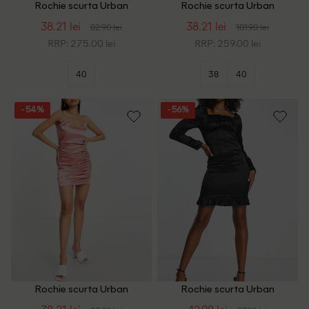
Rochie scurta Urban
Rochie scurta Urban
Threads, albastru
Threads, verde
38.21 lei
38.21 lei
82.90 lei
101.90 lei
RRP: 275.00 lei
RRP: 259.00 lei
40
38
40
- 54%
- 56%
Rochie scurta Urban
Rochie scurta Urban
Threads, roz
Threads, negru