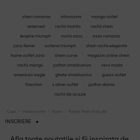
shein romania
intimissimi
mango outlet
reserved
rochii mohito
rochii shein
lenjerie triumph
rochii asos
asos romania
zara femei
sutiene triumph
shein rochii elegante
haine outlet zara
shein curve
magazin online shein
rochii mango
palton stradivarius
vero moda
american eagle
ghete stradivarius
guess outlet
triaction
s oliver outlet
palton dama
rochii de ocazie
Copii
Imbracaminte
Rochii
Rochie Shein Kids, alb
INSCRIERE
Afla toate noutatile si fii inspirata de