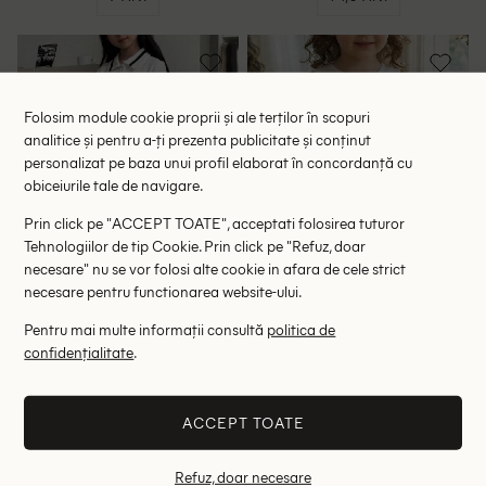
Folosim module cookie proprii și ale terților în scopuri
analitice și pentru a-ți prezenta publicitate și conținut
personalizat pe baza unui profil elaborat în concordanță cu
obiceiurile tale de navigare.
Prin click pe "ACCEPT TOATE", acceptati folosirea tuturor
Tehnologiilor de tip Cookie. Prin click pe "Refuz, doar
necesare" nu se vor folosi alte cookie in afara de cele strict
necesare pentru functionarea website-ului.
Pentru mai multe informații consultă
politica de
Rochie Dazy Kids, alb
Rochie Cozy Pixies, alb
confidențialitate
.
54.50 lei
49.50 lei
RRP: 109.00 lei
RRP: 99.00 lei
ACCEPT TOATE
9 ANI
1-1,5 ANI
Refuz, doar necesare