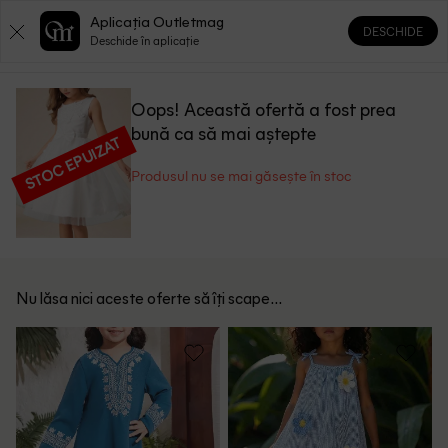
Aplicația Outletmag
DESCHIDE
0
0
Deschide în aplicație
Oops! Această ofertă a fost prea
bună ca să mai aștepte
STOC EPUIZAT
Produsul nu se mai găsește în stoc
Nu lăsa nici aceste oferte să îți scape...