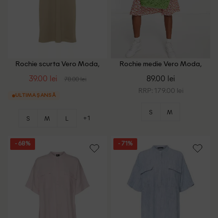
Rochie scurta Vero Moda,
Rochie medie Vero Moda,
maro
floral
39.00 lei
89.00 lei
78.00 lei
RRP: 179.00 lei
ULTIMA ȘANSĂ
S
M
+1
S
M
L
- 68%
- 71%