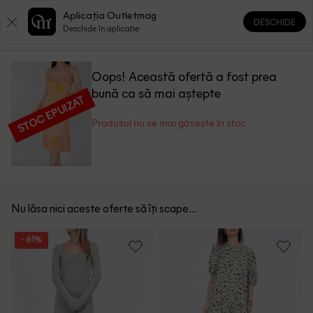
Aplicația Outletmag
DESCHIDE
0
0
Deschide în aplicație
Oops! Această ofertă a fost prea
bună ca să mai aștepte
STOC EPUIZAT
Produsul nu se mai găsește în stoc
Nu lăsa nici aceste oferte să îți scape...
- 61%