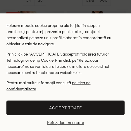
34
36
XS-S
M-L
- 51%
Folosim module cookie proprii și ale terților în scopuri
analitice și pentru a-ți prezenta publicitate și conținut
personalizat pe baza unui profil elaborat în concordanță cu
obiceiurile tale de navigare.
Prin click pe "ACCEPT TOATE", acceptati folosirea tuturor
Tehnologiilor de tip Cookie. Prin click pe "Refuz, doar
necesare" nu se vor folosi alte cookie in afara de cele strict
necesare pentru functionarea website-ului.
Pentru mai multe informații consultă
politica de
confidențialitate
.
Rochie scurta COLLUSION,
Rochie scurta ASOS,
portocaliu
portocaliu
44.00 lei
79.00 lei
89.00 lei
RRP: 159.00 lei
RRP: 149.00 lei
ACCEPT TOATE
32
34
36
46
Refuz, doar necesare