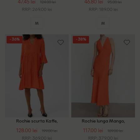
47.45 lei
46.80 lei
124.00 lei
95.00 lei
RRP: 269.00 lei
RRP: 189.00 lei
M
M
- 36%
- 38%
Rochie scurta Kaffe,
Rochie lunga Mango,
portocaliu
portocaliu
128.00 lei
117.00 lei
199.00 lei
189.00 lei
RRP: 369.00 lei
RRP: 379.00 lei