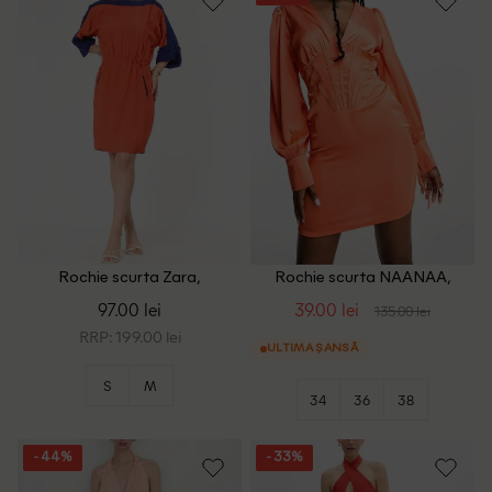
Rochie scurta Zara,
Rochie scurta NAANAA,
portocaliu/albastru
portocaliu
97.00 lei
39.00 lei
135.00 lei
RRP: 199.00 lei
ULTIMA ȘANSĂ
S
M
34
36
38
- 44%
- 33%