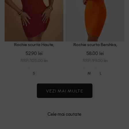
Rochie scurta Haute,
Rochie scurta Bershka,
portocaliu
portocaliu
52.90 lei
58.00 lei
RRP: 105.00 lei
RRP: 99.00 lei
S
M
L
VEZI MAI MULTE
Cele mai cautate