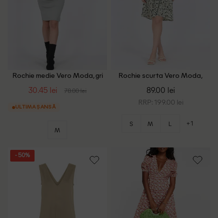
Rochie medie Vero Moda, gri
Rochie scurta Vero Moda,
verde
30.45 lei
89.00 lei
78.00 lei
RRP: 199.00 lei
ULTIMA ȘANSĂ
+1
S
M
L
M
- 50%