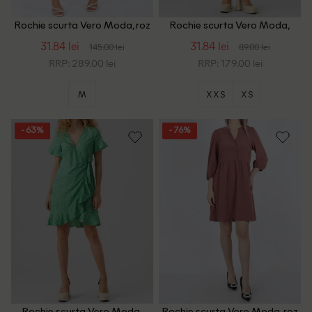
Rochie scurta Vero Moda, roz
Rochie scurta Vero Moda,
negru/alb
31.84 lei
31.84 lei
145.00 lei
89.00 lei
RRP: 289.00 lei
RRP: 179.00 lei
M
XXS
XS
- 63%
- 76%