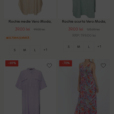
Rochie medie Vero Moda,
Rochie scurta Vero Moda,
crem
verde
39.00 lei
39.00 lei
99.00 lei
125.00 lei
RRP: 199.00 lei
ULTIMA ȘANSĂ
+1
S
M
L
+1
S
M
L
- 69%
- 70%