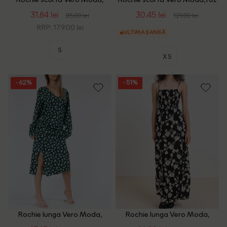
Rochie scurta Vero Moda,
Rochie scurta Vero Moda, roz
verde
pudra inchis
31.84 lei
30.45 lei
85.00 lei
129.00 lei
RRP: 179.00 lei
ULTIMA ȘANSĂ
S
XS
- 62%
- 51%
Rochie lunga Vero Moda,
Rochie lunga Vero Moda,
negru
negru