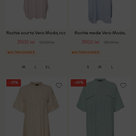
Rochie scurta Vero Moda, roz
Rochie medie Vero Moda,
albastru
39.00 lei
39.00 lei
122.00 lei
135.00 lei
ULTIMA ȘANSĂ
ULTIMA ȘANSĂ
M
L
XL
S
M
L
- 61%
- 69%