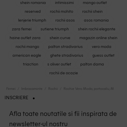
shein romania
intimissimi
mango outlet
reserved
rochii mohito
rochii shein
lenjerie triumph
rochii asos
asos romania
zara femei
sutiene triumph
shein rochii elegante
haine outlet zara
shein curve
magazin online shein
rochii mango
palton stradivarius
vero moda
american eagle
ghete stradivarius
guess outlet
triaction
s oliver outlet
palton dama
rochii de ocazie
Femei
Imbracaminte
Rochii
Rochie Vero Moda, portocaliu, M
INSCRIERE
Afla toate noutatile si fii inspirata de
newsletter-ul nostru