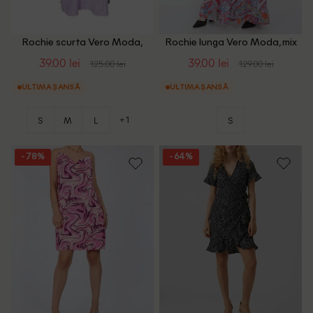
Rochie scurta Vero Moda,
Rochie lunga Vero Moda, mix
mov
culori, S
39.00 lei
39.00 lei
125.00 lei
129.00 lei
ULTIMA ȘANSĂ
ULTIMA ȘANSĂ
+1
S
M
L
S
- 78%
- 64%