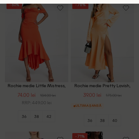
- 60%
- 78%
Rochie medie Little Mistress,
Rochie medie Pretty Lavish,
portocaliu
portocaliu
74.00 lei
39.00 lei
184.00 lei
175.00 lei
RRP: 449.00 lei
ULTIMA ȘANSĂ
36
38
42
36
38
40
- 71%