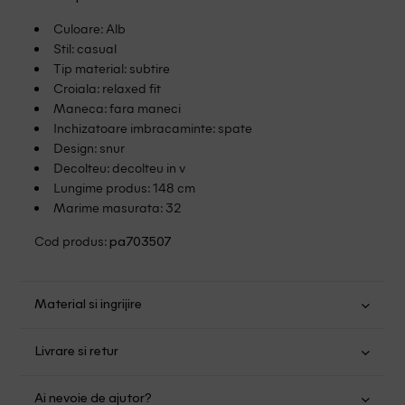
Culoare: Alb
Stil: casual
Tip material: subtire
Croiala: relaxed fit
Maneca: fara maneci
Inchizatoare imbracaminte: spate
Design: snur
Decolteu: decolteu in v
Lungime produs: 148 cm
Marime masurata: 32
Cod produs:
pa703507
Material si ingrijire
Bumbac: 88%; Nailon: 12%
Livrare si retur
Spalare usoara la 30
Transport Gratuit pentru orice comanda cu o valoare mai
Nu folositi inalbitor
Ai nevoie de ajutor?
mare de 149.00 lei.