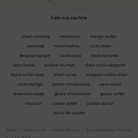
Cele mai cautate
shein romania
intimissimi
mango outlet
reserved
rochii mohito
rochii shein
lenjerie triumph
rochii asos
asos romania
zara femei
sutiene triumph
shein rochii elegante
haine outlet zara
shein curve
magazin online shein
rochii mango
palton stradivarius
vero moda
american eagle
ghete stradivarius
guess outlet
triaction
s oliver outlet
palton dama
rochii de ocazie
Femei
Imbracaminte
Articole de plaja
Salopeta de plaja ASOS, ecru