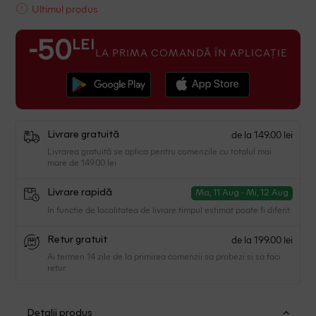
Ultimul produs
LEI
-50
LA PRIMA COMANDĂ ÎN APLICAȚIE
de la 149.00 lei
Livrare gratuită
Livrarea gratuită se aplica pentru comenzile cu totalul mai
mare de 149.00 lei
Livrare rapidă
Ma, 11 Aug - Mi, 12 Aug
In functie de localitatea de livrare timpul estimat poate fi diferit.
de la 199.00 lei
Retur gratuit
Ai termen 14 zile de la primirea comenzii sa probezi si sa faci
retur.
Detalii produs