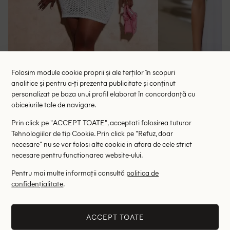
Folosim module cookie proprii și ale terților în scopuri
analitice și pentru a-ți prezenta publicitate și conținut
personalizat pe baza unui profil elaborat în concordanță cu
obiceiurile tale de navigare.
Fusta de plaja PrettyLittleThing Plus Size,
Rochie de plaj
Prin click pe "ACCEPT TOATE", acceptati folosirea tuturor
alb
Tehnologiilor de tip Cookie. Prin click pe "Refuz, doar
75.00 lei
45.00 le
necesare" nu se vor folosi alte cookie in afara de cele strict
RRP: 149.00 lei
RRP: 1
necesare pentru functionarea website-ului.
3XL
Pentru mai multe informații consultă
politica de
confidențialitate
.
Altii au fost interesati de
ACCEPT TOATE
- 25%