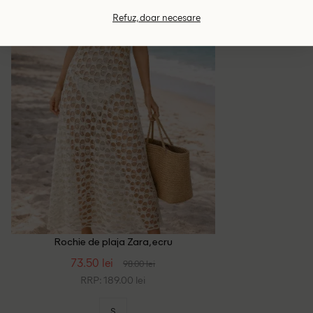
Refuz, doar necesare
Rochie de plaja Zara, ecru
73.50 lei
98.00 lei
RRP: 189.00 lei
S