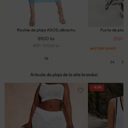
Rochie de plaja ASOS, albastru
Fusta de plaja
89.00 lei
29.61 le
RRP: 199.00 lei
ULTIMA ȘANSĂ
38
34
36
Articole de plaja de la alte branduri
- 40%