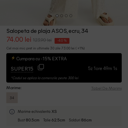
Salopeta de plaja ASOS, ecru, 34
74.00 lei
123.90 lei
-40 %
Cel mai mic pret in ultimele 30 zile 73.00 lei ( +1%)
Cumpara cu -15% EXTRA
5z 1ore 49m 0s
SUPER15
*Codul se aplica la comenzile peste 300 lei
Tabel De Marimi
Marime:
34
Marime echivalenta
XS
Bust
Talie
Solduri
80.5cm
62.5cm
86cm