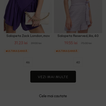
Salopeta Zack London, mov
Salopeta Reserved, lila, 40
31.23 lei
19.55 lei
89.00 lei
75.00 lei
ULTIMA ȘANSĂ
ULTIMA ȘANSĂ
46
40
VEZI MAI MULTE
Cele mai cautate