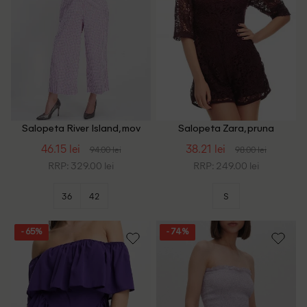
Salopeta River Island, mov
Salopeta Zara, pruna
46.15 lei
38.21 lei
94.00 lei
98.00 lei
RRP: 329.00 lei
RRP: 249.00 lei
36
42
S
- 65%
- 74%