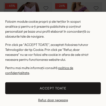
- 45%
- 26%
Folosim module cookie proprii și ale terților în scopuri
analitice și pentru a-ți prezenta publicitate și conținut
personalizat pe baza unui profil elaborat în concordanță cu
obiceiurile tale de navigare.
Prin click pe "ACCEPT TOATE", acceptati folosirea tuturor
Tehnologiilor de tip Cookie. Prin click pe "Refuz, doar
necesare" nu se vor folosi alte cookie in afara de cele strict
necesare pentru functionarea website-ului.
Pentru mai multe informații consultă
politica de
Salopeta Mango Violeta, mov
Salopeta Mohito, mov
confidențialitate
.
97.00 lei
73.00 lei
175.00 lei
99.00 lei
RRP: 279.00 lei
RRP: 179.00 lei
ACCEPT TOATE
4XL
XS
Refuz, doar necesare
- 28%
- 72%