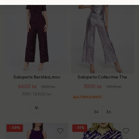
Salopeta Bershka, mov
Salopeta Collective The
Label, mov
64.00 lei
39.00 lei
89.00 lei
139.00 lei
RRP: 149.00 lei
ULTIMA ȘANSĂ
M
34
36
- 48%
- 51%