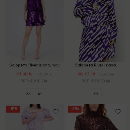
Salopeta River Island, mov
Salopeta River Island,
alb/mov
70.50 lei
66.30 lei
135.00 lei
135.00 lei
RRP: 409.00 lei
RRP: 325.00 lei
36
42
38
- 51%
- 61%