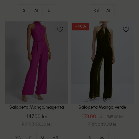
S
M
L
XS
M
- 48%
Salopeta Mango, magenta
Salopeta Mango, verde
147.00 lei
178.00 lei
345.00 lei
RRP: 349.00 lei
RRP: 649.00 lei
+3
XS
S
M
S
M
L