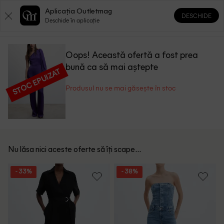
Aplicația Outletmag
DESCHIDE
0
0
Deschide în aplicație
Oops! Această ofertă a fost prea
bună ca să mai aștepte
STOC EPUIZAT
Produsul nu se mai găsește în stoc
Nu lăsa nici aceste oferte să îți scape...
- 33%
- 38%