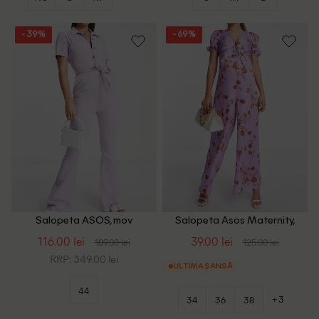
- 39%
- 69%
Salopeta ASOS, mov
Salopeta Asos Maternity,
mov
116.00 lei
39.00 lei
189.00 lei
125.00 lei
RRP: 349.00 lei
ULTIMA ȘANSĂ
44
+3
34
36
38