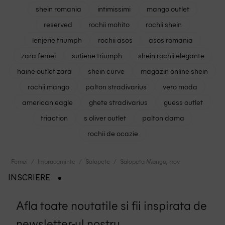
shein romania
intimissimi
mango outlet
reserved
rochii mohito
rochii shein
lenjerie triumph
rochii asos
asos romania
zara femei
sutiene triumph
shein rochii elegante
haine outlet zara
shein curve
magazin online shein
rochii mango
palton stradivarius
vero moda
american eagle
ghete stradivarius
guess outlet
triaction
s oliver outlet
palton dama
rochii de ocazie
Femei
Imbracaminte
Salopete
Salopeta Mango, mov
INSCRIERE
Afla toate noutatile si fii inspirata de
newsletter-ul nostru