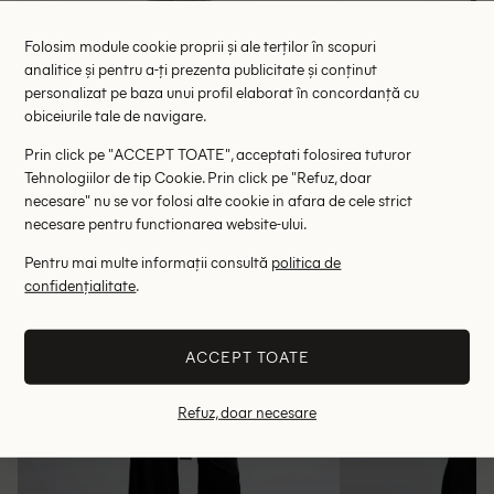
Salopeta Missguided, negru
Salopeta Sain
Folosim module cookie proprii și ale terților în scopuri
104.50 lei
137.00 le
analitice și pentru a-ți prezenta publicitate și conținut
RRP: 209.00 lei
RRP: 5
personalizat pe baza unui profil elaborat în concordanță cu
obiceiurile tale de navigare.
L
Prin click pe "ACCEPT TOATE", acceptati folosirea tuturor
Tehnologiilor de tip Cookie. Prin click pe "Refuz, doar
Altii au fost interesati de
necesare" nu se vor folosi alte cookie in afara de cele strict
necesare pentru functionarea website-ului.
- 75%
- 78%
Pentru mai multe informații consultă
politica de
confidențialitate
.
ACCEPT TOATE
Refuz, doar necesare