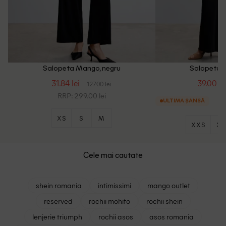
Salopeta Mango, negru
Salopeta 
31.84 lei
39.00 le
127.00 lei
RRP: 299.00 lei
ULTIMA ȘANSĂ
XS
S
M
XXS
XS
Cele mai cautate
shein romania
intimissimi
mango outlet
reserved
rochii mohito
rochii shein
lenjerie triumph
rochii asos
asos romania