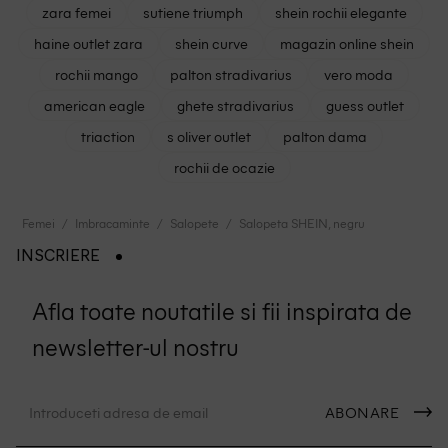
zara femei
sutiene triumph
shein rochii elegante
haine outlet zara
shein curve
magazin online shein
rochii mango
palton stradivarius
vero moda
american eagle
ghete stradivarius
guess outlet
triaction
s oliver outlet
palton dama
rochii de ocazie
Femei
Imbracaminte
Salopete
Salopeta SHEIN, negru
INSCRIERE
Afla toate noutatile si fii inspirata de
newsletter-ul nostru
ABONARE