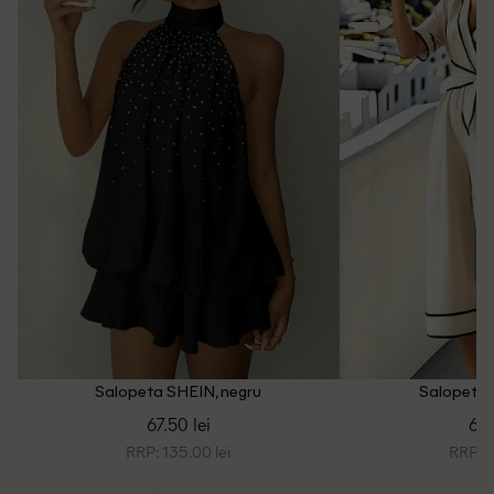
Salopeta SHEIN, negru
Salopeta 
67.50 lei
69.
RRP: 135.00 lei
RRP: 1