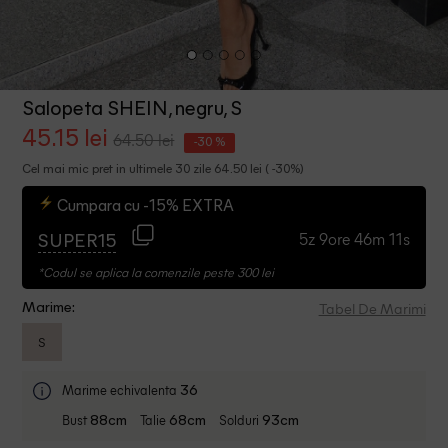
Salopeta SHEIN, negru, S
45.15 lei
64.50 lei
-30 %
Cel mai mic pret in ultimele 30 zile 64.50 lei ( -30%)
Cumpara cu -15% EXTRA
5z 9ore 46m 11s
SUPER15
*Codul se aplica la comenzile peste 300 lei
Tabel De Marimi
Marime:
S
Marime echivalenta
36
Bust
Talie
Solduri
88cm
68cm
93cm