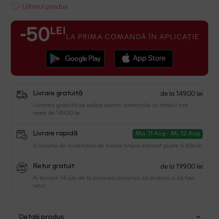
Ultimul produs
LEI
-50
LA PRIMA COMANDĂ ÎN APLICAȚIE
de la 149.00 lei
Livrare gratuită
Livrarea gratuită se aplica pentru comenzile cu totalul mai
mare de 149.00 lei
Livrare rapidă
Ma, 11 Aug - Mi, 12 Aug
In functie de localitatea de livrare timpul estimat poate fi diferit.
de la 199.00 lei
Retur gratuit
Ai termen 14 zile de la primirea comenzii sa probezi si sa faci
retur.
Detalii produs