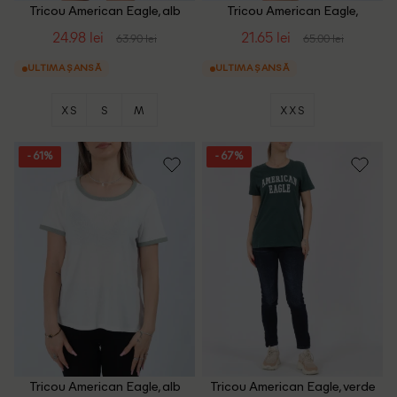
Tricou American Eagle, alb
Tricou American Eagle,
albastru
24.98 lei
21.65 lei
63.90 lei
65.00 lei
ULTIMA ȘANSĂ
ULTIMA ȘANSĂ
XS
S
M
XXS
- 61%
- 67%
Tricou American Eagle, alb
Tricou American Eagle, verde