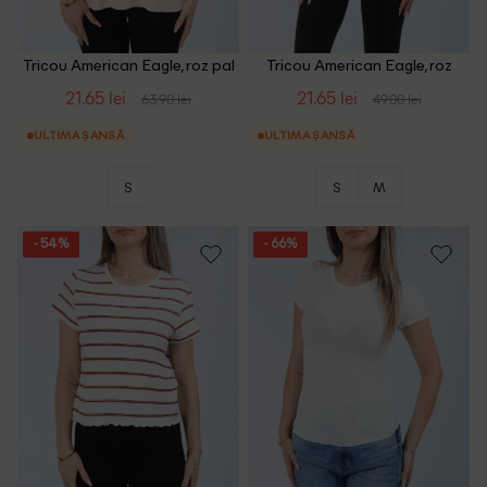
Tricou American Eagle, roz pal
Tricou American Eagle, roz
21.65 lei
21.65 lei
63.90 lei
49.00 lei
ULTIMA ȘANSĂ
ULTIMA ȘANSĂ
S
S
M
- 54%
- 66%