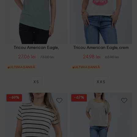
Tricou American Eagle,
Tricou American Eagle, crem
albastru
27.06 lei
24.98 lei
73.00 lei
63.90 lei
ULTIMA ȘANSĂ
ULTIMA ȘANSĂ
XS
XXS
- 69%
- 67%