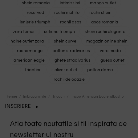
shein romania
intimissimi
mango outlet
reserved
rochii mohito
rochii shein
lenjerie triumph
rochii asos
asos romania
zara femei
sutiene triumph
shein rochii elegante
haine outlet zara
shein curve
magazin online shein
rochii mango
palton stradivarius
vero moda
american eagle
ghete stradivarius
guess outlet
triaction
s oliver outlet
palton dama
rochii de ocazie
Femei
Imbracaminte
Tricouri
Tricou American Eagle, albastru
INSCRIERE
Afla toate noutatile si fii inspirata de
newsletter-ul nostru