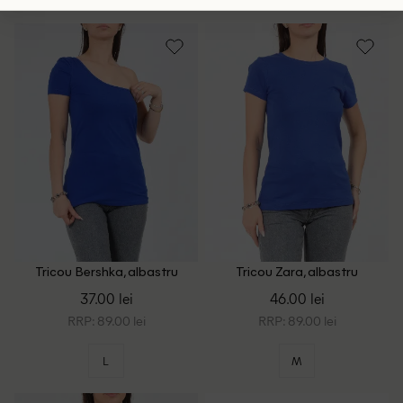
Tricou Bershka, albastru
Tricou Zara, albastru
37.00 lei
46.00 lei
RRP: 89.00 lei
RRP: 89.00 lei
L
M