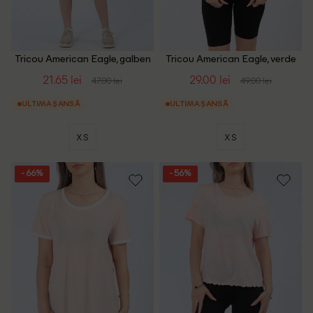
Tricou American Eagle, galben
Tricou American Eagle, verde
21.65 lei
29.00 lei
47.00 lei
49.00 lei
ULTIMA ȘANSĂ
ULTIMA ȘANSĂ
XS
XS
- 66%
- 56%