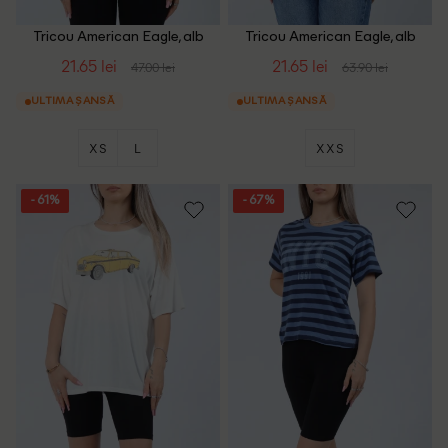
Tricou American Eagle, alb
Tricou American Eagle, alb
21.65 lei
21.65 lei
47.00 lei
63.90 lei
ULTIMA ȘANSĂ
ULTIMA ȘANSĂ
XS
L
XXS
- 61%
- 67%