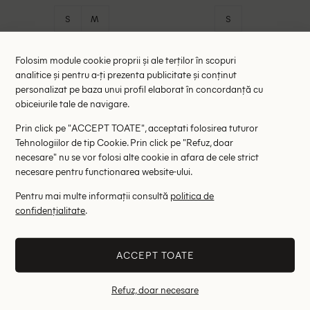
S
M
S
Folosim module cookie proprii și ale terților în scopuri
analitice și pentru a-ți prezenta publicitate și conținut
personalizat pe baza unui profil elaborat în concordanță cu
obiceiurile tale de navigare.
Prin click pe "ACCEPT TOATE", acceptati folosirea tuturor
Tehnologiilor de tip Cookie. Prin click pe "Refuz, doar
necesare" nu se vor folosi alte cookie in afara de cele strict
necesare pentru functionarea website-ului.
Pentru mai multe informații consultă
politica de
confidențialitate
.
Tricou Zara, alb/bleumarin
Tricou Zara, albastru
49.00 lei
59.00 lei
ACCEPT TOATE
RRP: 99.00 lei
RRP: 99.00 lei
Refuz, doar necesare
S
M
L
S
M