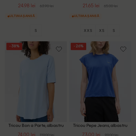
24.98 lei
21.65 lei
63.90 lei
65.00 lei
ULTIMA ȘANSĂ
ULTIMA ȘANSĂ
S
XXS
XS
S
- 38%
- 26%
Tricou Bon a Parte, albastru
Tricou Pepe Jeans, albastru
74.00 lei
73.00 lei
119.00 lei
99.00 lei