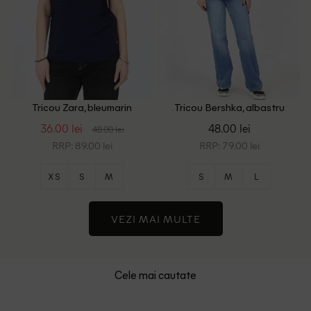
Tricou Zara, bleumarin
Tricou Bershka, albastru
36.00 lei
48.00 lei
48.00 lei
RRP: 89.00 lei
RRP: 79.00 lei
XS
S
M
S
M
L
VEZI MAI MULTE
Cele mai cautate