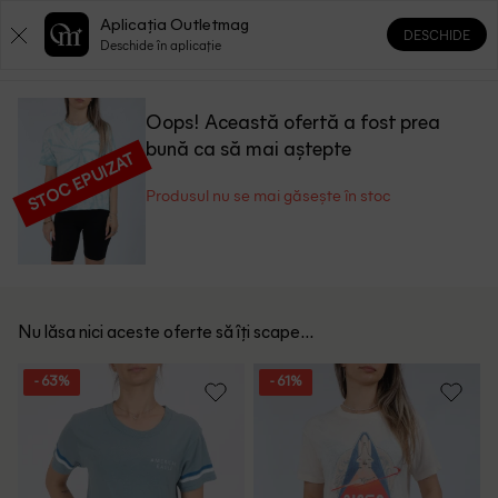
Aplicația Outletmag
DESCHIDE
0
0
Deschide în aplicație
Oops! Această ofertă a fost prea
bună ca să mai aștepte
STOC EPUIZAT
Produsul nu se mai găsește în stoc
Nu lăsa nici aceste oferte să îți scape...
- 63%
- 61%