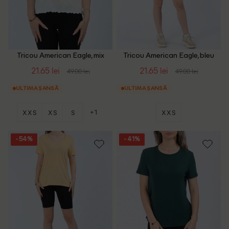
Tricou American Eagle, mix
Tricou American Eagle, bleu
culori
21.65 lei
21.65 lei
49.00 lei
49.00 lei
ULTIMA ȘANSĂ
ULTIMA ȘANSĂ
+1
XXS
XS
S
XXS
- 54%
- 41%