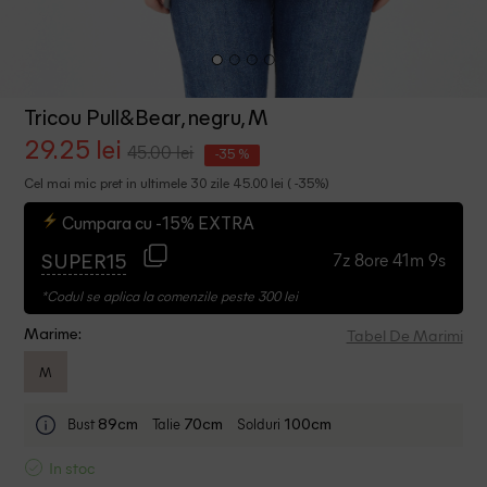
Tricou Pull&Bear, negru, M
29.25 lei
45.00 lei
-35 %
Cel mai mic pret in ultimele 30 zile 45.00 lei ( -35%)
Cumpara cu -15% EXTRA
7z 8ore 41m 8s
SUPER15
*Codul se aplica la comenzile peste 300 lei
Tabel De Marimi
Marime:
M
Bust
Talie
Solduri
89cm
70cm
100cm
In stoc