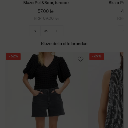
Bluza Pull&Bear, turcoaz
Bluza Pull
57.00 lei
49.
RRP: 89.00 lei
RRP: 8
S
M
L
S
Bluze de la alte branduri
- 62%
- 69%