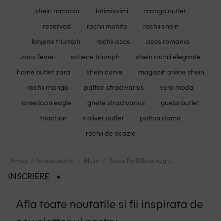
shein romania
intimissimi
mango outlet
reserved
rochii mohito
rochii shein
lenjerie triumph
rochii asos
asos romania
zara femei
sutiene triumph
shein rochii elegante
haine outlet zara
shein curve
magazin online shein
rochii mango
palton stradivarius
vero moda
american eagle
ghete stradivarius
guess outlet
triaction
s oliver outlet
palton dama
rochii de ocazie
Femei
Imbracaminte
Bluze
Tricou Pull&Bear, negru
INSCRIERE
Afla toate noutatile si fii inspirata de
newsletter-ul nostru