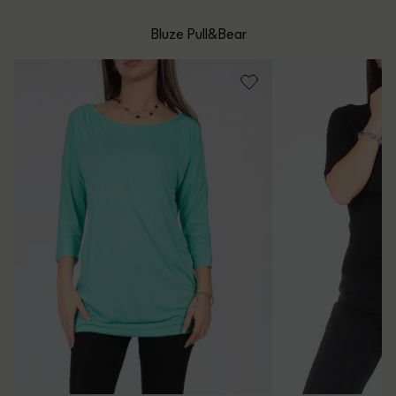
mare de 199 de lei.
Whatsapp/Telefon: +40 (771) 404 643
Bluze Pull&Bear
Politica de Retur
Email: [
contact@outletmag.ro
]
Intrebari frecvente