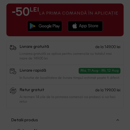
LEI
-50
LA PRIMA COMANDĂ ÎN APLICAȚIE
de la 149.00 lei
Livrare gratuită
Livrarea gratuită se aplica pentru comenzile cu totalul mai
mare de 149.00 lei
Livrare rapidă
Ma, 11 Aug - Mi, 12 Aug
In functie de localitatea de livrare timpul estimat poate fi diferit.
de la 199.00 lei
Retur gratuit
Ai termen 14 zile de la primirea comenzii sa probezi si sa faci
retur.
Detalii produs