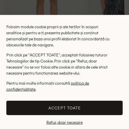
Folosim module cookie proprii și ale terților în scopuri
analitice și pentru a-ți prezenta publicitate și conținut
Bluza Gestuz, negru
Bluza Somed
personalizat pe baza unui profil elaborat în concordanță cu
97.00 lei
58.00 le
255.00 lei
obiceiurile tale de navigare.
RRP: 605.00 lei
RRP: 3
Prin click pe "ACCEPT TOATE", acceptati folosirea tuturor
Tehnologiilor de tip Cookie. Prin click pe "Refuz, doar
XS-S
M-L
38
necesare" nu se vor folosi alte cookie in afara de cele strict
necesare pentru functionarea website-ului.
Altii au fost interesati de
Pentru mai multe informații consultă
politica de
confidențialitate
.
- 57%
- 35%
ACCEPT TOATE
Refuz, doar necesare