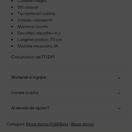
Culoare: Negru
Stil: casual
Tip material: subtire
Croiala: relaxed fit
Maneca: scurte
Decolteu: decolteu in v
Lungime produs: 75 cm
Marime masurata: M
Cod produs:
up711291
Material si ingrijire
Viscoza: 95%; Elastan: 5%
Livrare si retur
Spalare usoara la 30
Transport Gratuit pentru orice comanda cu o valoare mai
Nu folositi inalbitor
Ai nevoie de ajutor?
mare de 149.00 lei.
Nu uscati in uscator
Se pot calca
Suntem aici pentru a te ajuta:
Politica livrare
Categorii:
Bluze dama Pull&Bear
|
Bluze dama
Curatati delicat cu percloretilena
Program: Luni-Vineri intre 9:00 - 15:00
Retur Gratuit in 14 zile pentru comenzile cu valoare mai