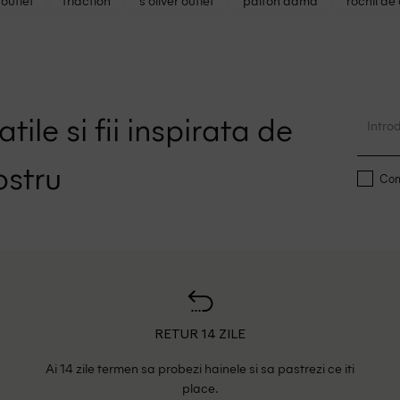
outlet
triaction
s oliver outlet
palton dama
rochii de
tile si fii inspirata de
ostru
Conf
RETUR 14 ZILE
Ai 14 zile termen sa probezi hainele si sa pastrezi ce iti
place.