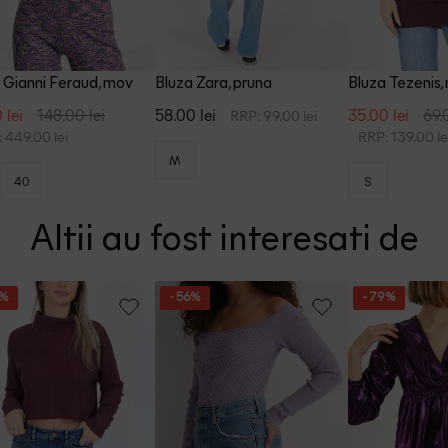
 Gianni Feraud, mov
Bluza Zara, pruna
Bluza Tezenis,
 lei
148.00 lei
58.00 lei
35.00 lei
69.
RRP: 99.00 lei
 449.00 lei
RRP: 139.00 le
M
40
S
Altii au fost interesati de
5%
- 56%
- 79%