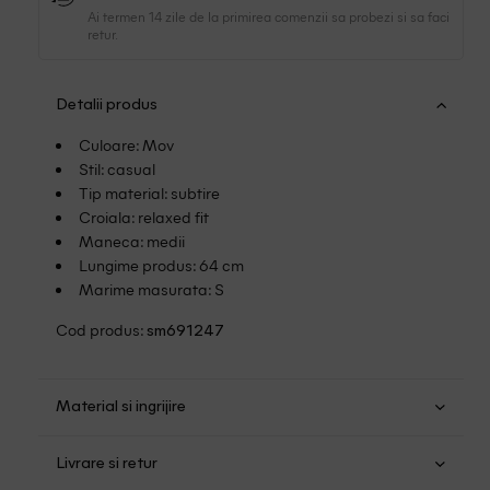
Ai termen 14 zile de la primirea comenzii sa probezi si sa faci
retur.
Detalii produs
Culoare: Mov
Stil: casual
Tip material: subtire
Croiala: relaxed fit
Maneca: medii
Lungime produs: 64 cm
Marime masurata: S
Cod produs:
sm691247
Material si ingrijire
Viscoza: 95%; Elastan: 5%
Livrare si retur
Spalare usoara la 30