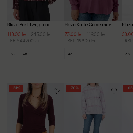
Bluza Part Two, pruna
Bluza Kaffe Curve, mov
Bluza
118.00 lei
245.00 lei
73.00 lei
119.00 lei
68.00
RRP: 449.00 lei
RRP: 199.00 lei
RRP:
32
48
46
38
- 51%
- 78%
- 8