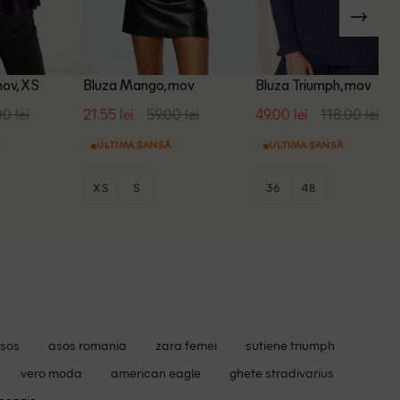
mov, XS
Bluza Mango, mov
Bluza Triumph, mov
00 lei
21.55 lei
59.00 lei
49.00 lei
118.00 lei
ULTIMA ȘANSĂ
ULTIMA ȘANSĂ
XS
S
36
48
asos
asos romania
zara femei
sutiene triumph
vero moda
american eagle
ghete stradivarius