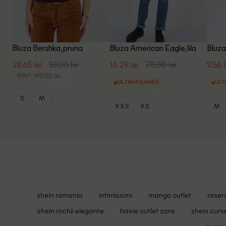
Bluza Bershka, pruna
Bluza American Eagle, lila
Bluza
28.65 lei
59.00 lei
16.29 lei
75.00 lei
9.56 l
RRP: 99.00 lei
ULTIMA ȘANSĂ
ULT
S
M
XXS
XS
M
shein romania
intimissimi
mango outlet
reser
shein rochii elegante
haine outlet zara
shein curv