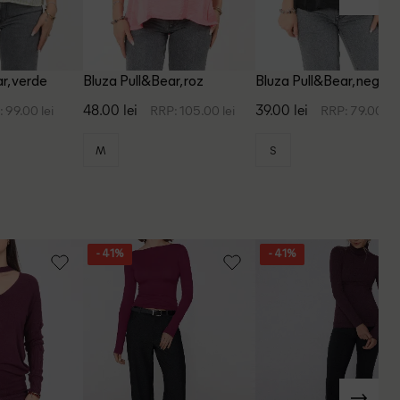
r, verde
Bluza Pull&Bear, roz
Bluza Pull&Bear, negru
48.00 lei
39.00 lei
 99.00 lei
RRP: 105.00 lei
RRP: 79.00 lei
M
S
- 41%
- 41%