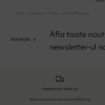
guess 
Femei
Imbracaminte
Bluze
Bluza Pull&Bear, mov
Afla toate nouta
INSCRIERE
newsletter-ul n
TRANSPORT GRATUIT
Pentru comenzile mai mari de 149.00 Lei