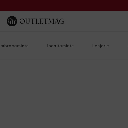
Imbracaminte
Incaltaminte
Lenjerie