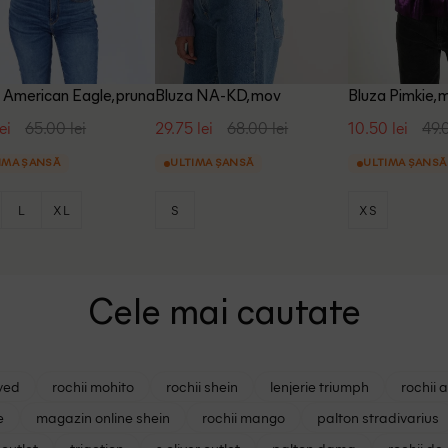
 American Eagle, pruna
Bluza NA-KD, mov
Bluza Pimkie, 
ei
65.00 lei
29.75 lei
68.00 lei
10.50 lei
49.
IMA ȘANSĂ
ULTIMA ȘANSĂ
ULTIMA ȘANSĂ
L
XL
S
XS
Cele mai cautate
ved
rochii mohito
rochii shein
lenjerie triumph
rochii 
e
magazin online shein
rochii mango
palton stradivarius