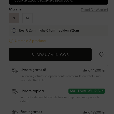
*Codul se aplica la comenzile peste 300 lei
Tabel De Marimi
Marime:
S
M
Bust
Talie
Solduri
82cm
61cm
92cm
Ultimele 2 produse
S-
ADAUGA IN COS
de la 149.00 lei
Livrare gratuită
Livrarea gratuită se aplica pentru comenzile cu totalul mai
mare de 149.00 lei
Livrare rapidă
Ma, 11 Aug - Mi, 12 Aug
In functie de localitatea de livrare timpul estimat poate fi
diferit.
de la 199.00 lei
Retur gratuit