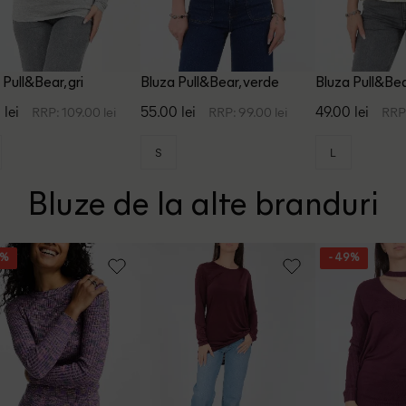
 Pull&Bear, gri
Bluza Pull&Bear, verde
Bluza Pull&Bea
 lei
55.00 lei
49.00 lei
RRP: 109.00 lei
RRP: 99.00 lei
RRP:
S
L
Bluze de la alte branduri
4%
- 49%