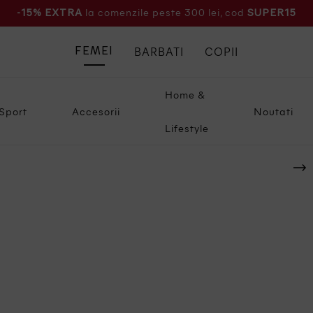
la comenzile peste 300 lei, cod
-15% EXTRA
SUPER15
BARBATI
COPII
FEMEI
Home &
Sport
Accesorii
Noutati
Lifestyle