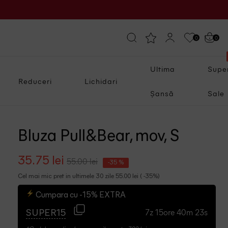
0
0
Ultima
Supe
Reduceri
Lichidari
Șansă
Sale
Bluza Pull&Bear, mov, S
35.75 lei
55.00 lei
-35 %
Cel mai mic pret in ultimele 30 zile 55.00 lei ( -35%)
Cumpara cu -15% EXTRA
7z 15ore 40m 22s
SUPER15