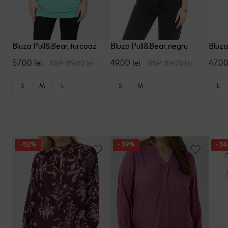
Bluza Pull&Bear, turcoaz
Bluza Pull&Bear, negru
Bluza
57.00 lei
49.00 lei
47.00
RRP: 89.00 lei
RRP: 89.00 lei
S
M
L
S
M
L
- 52%
- 39%
- 5