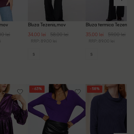
 mov
Bluza Tezenis, mov
Bluza termica Tezenis,
00 lei
34.00 lei
58.00 lei
35.00 lei
59.00 lei
i
RRP: 89.00 lei
RRP: 89.00 lei
S
S
- 63%
- 58%