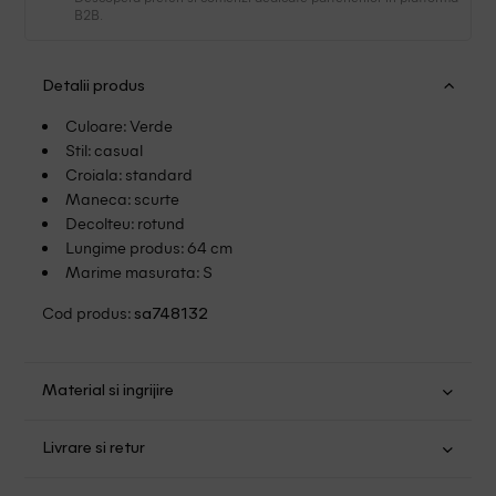
B2B.
Detalii produs
Culoare: Verde
Stil: casual
Croiala: standard
Maneca: scurte
Decolteu: rotund
Lungime produs: 64 cm
Marime masurata: S
Cod produs:
sa748132
Material si ingrijire
Bumbac: 100%
Livrare si retur
Spalare usoara la 30
Transport Gratuit pentru orice comanda cu o valoare mai
Nu folositi inalbitor