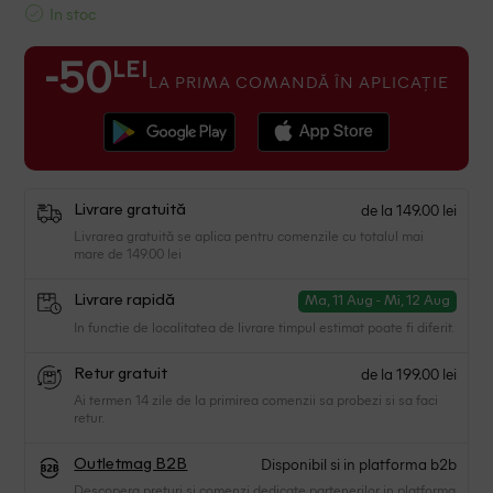
In stoc
LEI
-50
LA PRIMA COMANDĂ ÎN APLICAȚIE
de la 149.00 lei
Livrare gratuită
Livrarea gratuită se aplica pentru comenzile cu totalul mai
mare de 149.00 lei
Livrare rapidă
Ma, 11 Aug - Mi, 12 Aug
In functie de localitatea de livrare timpul estimat poate fi diferit.
de la 199.00 lei
Retur gratuit
Ai termen 14 zile de la primirea comenzii sa probezi si sa faci
retur.
Disponibil si in platforma b2b
Outletmag B2B
Descopera preturi si comenzi dedicate partenerilor in platforma