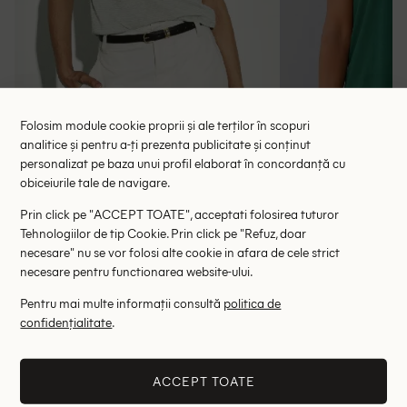
Folosim module cookie proprii și ale terților în scopuri
analitice și pentru a-ți prezenta publicitate și conținut
personalizat pe baza unui profil elaborat în concordanță cu
obiceiurile tale de navigare.
Tricou KSTM, verde
Tricou Pepe
Prin click pe "ACCEPT TOATE", acceptati folosirea tuturor
39.50 lei
74.00 le
Tehnologiilor de tip Cookie. Prin click pe "Refuz, doar
RRP: 79.00 lei
RRP: 1
necesare" nu se vor folosi alte cookie in afara de cele strict
necesare pentru functionarea website-ului.
L
Pentru mai multe informații consultă
politica de
confidențialitate
.
Altii au fost interesati de
- 67%
- 76%
ACCEPT TOATE