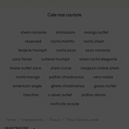
Cele mai cautate
shein romania
intimissimi
mango outlet
reserved
rochii mohito
rochii shein
lenjerie triumph
rochii asos
asos romania
zara femei
sutiene triumph
shein rochii elegante
haine outlet zara
shein curve
magazin online shein
rochii mango
palton stradivarius
vero moda
american eagle
ghete stradivarius
guess outlet
triaction
s oliver outlet
palton dama
rochii de ocazie
Femei
Imbracaminte
Tricouri
Tricou Tezenis, verde