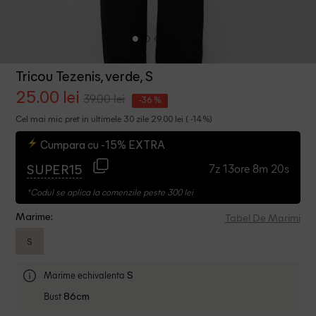
Tricou Tezenis, verde, S
25.00 lei
39.00 lei
-36 %
Cel mai mic pret in ultimele 30 zile 29.00 lei ( -14%)
Cumpara cu -15% EXTRA
7z 13ore 8m 19s
SUPER15
*Codul se aplica la comenzile peste 300 lei
Tabel De Marimi
Marime:
S
Marime echivalenta
S
Bust
86cm