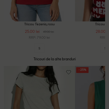
Tricou Tezenis, rosu
Tricou Te
25.00 lei
28.00 le
49.00 lei
RRP: 79.00 lei
RRP: 9
S
S
Tricouri de la alte branduri
- 25%