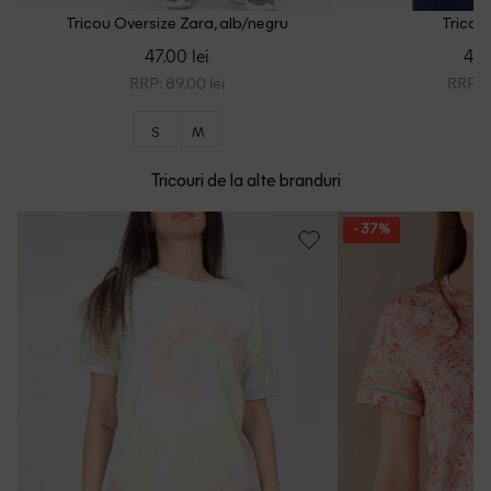
Tricou Oversize Zara, alb/negru
Tricou 
47.00 lei
48.
RRP: 89.00 lei
RRP: 1
S
M
Tricouri de la alte branduri
- 37%