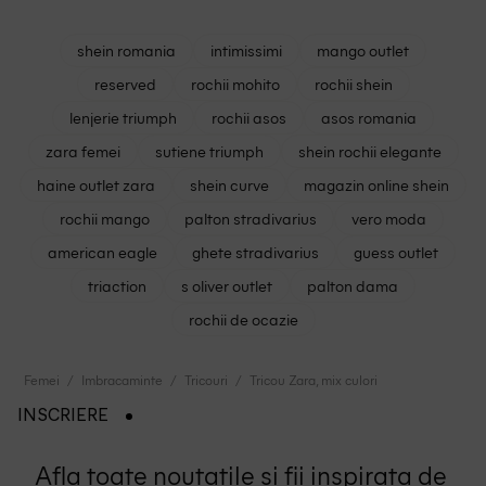
shein romania
intimissimi
mango outlet
reserved
rochii mohito
rochii shein
lenjerie triumph
rochii asos
asos romania
zara femei
sutiene triumph
shein rochii elegante
haine outlet zara
shein curve
magazin online shein
rochii mango
palton stradivarius
vero moda
american eagle
ghete stradivarius
guess outlet
triaction
s oliver outlet
palton dama
rochii de ocazie
Femei
Imbracaminte
Tricouri
Tricou Zara, mix culori
INSCRIERE
Afla toate noutatile si fii inspirata de