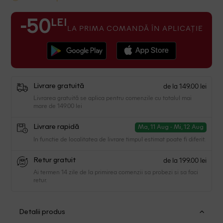
LEI
-50
LA PRIMA COMANDĂ ÎN APLICAȚIE
de la 149.00 lei
Livrare gratuită
Livrarea gratuită se aplica pentru comenzile cu totalul mai
mare de 149.00 lei
Livrare rapidă
Ma, 11 Aug - Mi, 12 Aug
In functie de localitatea de livrare timpul estimat poate fi diferit.
de la 199.00 lei
Retur gratuit
Ai termen 14 zile de la primirea comenzii sa probezi si sa faci
retur.
Detalii produs