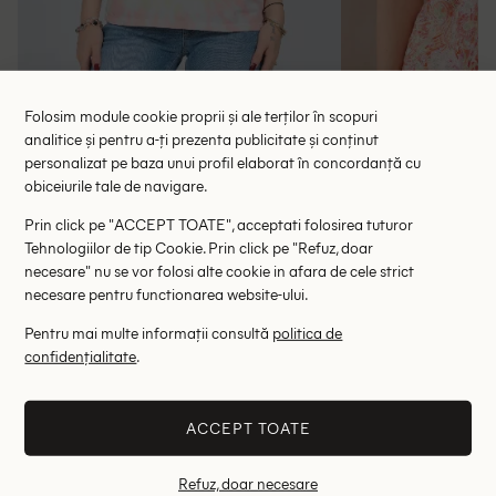
Folosim module cookie proprii și ale terților în scopuri
analitice și pentru a-ți prezenta publicitate și conținut
Tricou Pull&Bear, mix culori
Tricou Intimis
personalizat pe baza unui profil elaborat în concordanță cu
43.00 lei
47.00 le
obiceiurile tale de navigare.
RRP: 89.00 lei
RRP: 1
Prin click pe "ACCEPT TOATE", acceptati folosirea tuturor
Tehnologiilor de tip Cookie. Prin click pe "Refuz, doar
XS
necesare" nu se vor folosi alte cookie in afara de cele strict
necesare pentru functionarea website-ului.
Altii au fost interesati de
Pentru mai multe informații consultă
politica de
confidențialitate
.
- 56%
ACCEPT TOATE
Refuz, doar necesare