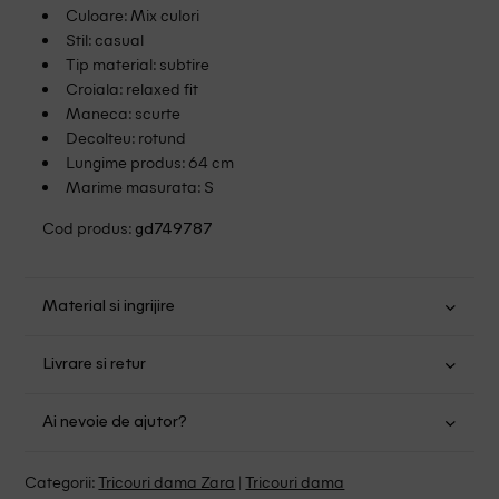
Culoare: Mix culori
Stil: casual
Tip material: subtire
Croiala: relaxed fit
Maneca: scurte
Decolteu: rotund
Lungime produs: 64 cm
Marime masurata: S
Cod produs:
gd749787
Material si ingrijire
Bumbac: 100%
Livrare si retur
Spalare usoara la 30
Transport Gratuit pentru orice comanda cu o valoare mai
Nu folositi inalbitor
Ai nevoie de ajutor?
mare de 149.00 lei.
Nu uscati in uscator
Se pot calca
Suntem aici pentru a te ajuta:
Politica livrare
Categorii:
Tricouri dama Zara
|
Tricouri dama
Spalare cu percloretilena, solventi clorurati si benzina