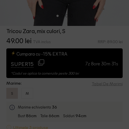
Tricou Zara, mix culori, S
49.00 lei
RRP: 89.00 lei
TVA inclus
Cumpara cu -15% EXTRA
7z 8ore 30m 30s
SUPER15
*Codul se aplica la comenzile peste 300 lei
Tabel De Marimi
Marime:
S
M
Marime echivalenta
36
Bust
Talie
Solduri
86cm
66cm
94cm
Ultimele 3 produse