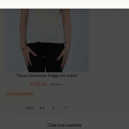
Tricou American Eagle, mix culori
21.65 lei
49.00 lei
ULTIMA ȘANSĂ
+1
XXS
XS
S
Cele mai cautate