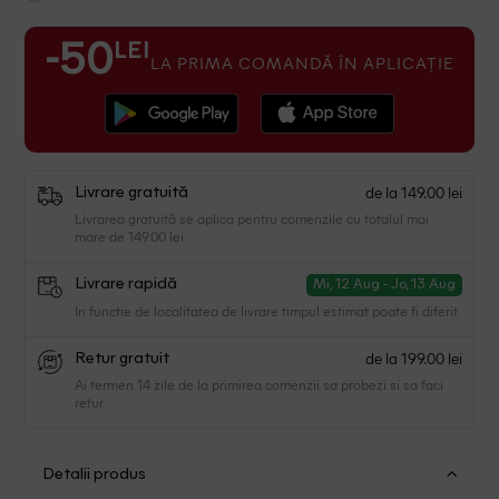
LEI
-50
LA PRIMA COMANDĂ ÎN APLICAȚIE
de la 149.00 lei
Livrare gratuită
Livrarea gratuită se aplica pentru comenzile cu totalul mai
mare de 149.00 lei
Livrare rapidă
Mi, 12 Aug - Jo, 13 Aug
In functie de localitatea de livrare timpul estimat poate fi diferit.
de la 199.00 lei
Retur gratuit
Ai termen 14 zile de la primirea comenzii sa probezi si sa faci
retur.
Detalii produs