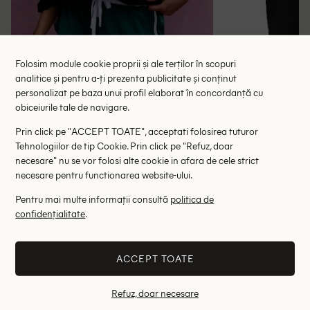
Folosim module cookie proprii și ale terților în scopuri
analitice și pentru a-ți prezenta publicitate și conținut
personalizat pe baza unui profil elaborat în concordanță cu
Tricou Oversize Missguided, negru
Tricou Karen B
obiceiurile tale de navigare.
42.50 lei
87.00 le
RRP: 85.00 lei
RRP: 2
Prin click pe "ACCEPT TOATE", acceptati folosirea tuturor
Tehnologiilor de tip Cookie. Prin click pe "Refuz, doar
necesare" nu se vor folosi alte cookie in afara de cele strict
S
necesare pentru functionarea website-ului.
Altii au fost interesati de
Pentru mai multe informații consultă
politica de
confidențialitate
.
- 35%
- 27%
ACCEPT TOATE
Refuz, doar necesare