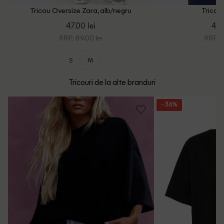
Tricou Oversize Zara, alb/negru
Tricou 
47.00 lei
48.
RRP: 89.00 lei
RRP: 1
S
M
Tricouri de la alte branduri
- 36%