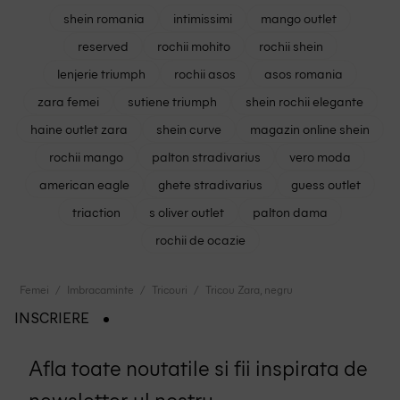
shein romania
intimissimi
mango outlet
reserved
rochii mohito
rochii shein
lenjerie triumph
rochii asos
asos romania
zara femei
sutiene triumph
shein rochii elegante
haine outlet zara
shein curve
magazin online shein
rochii mango
palton stradivarius
vero moda
american eagle
ghete stradivarius
guess outlet
triaction
s oliver outlet
palton dama
rochii de ocazie
Femei
Imbracaminte
Tricouri
Tricou Zara, negru
INSCRIERE
Afla toate noutatile si fii inspirata de
newsletter-ul nostru