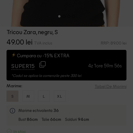
Tricou Zara, negru, S
49.00 lei
RRP: 89.00 lei
TVA inclus
Cumpara cu -15% EXTRA
4z 1ore 59m 55s
SUPER15
*Codul se aplica la comenzile peste 300 lei
Tabel De Marimi
Marime:
S
M
L
XL
Marime echivalenta
36
Bust
Talie
Solduri
86cm
66cm
94cm
In stoc