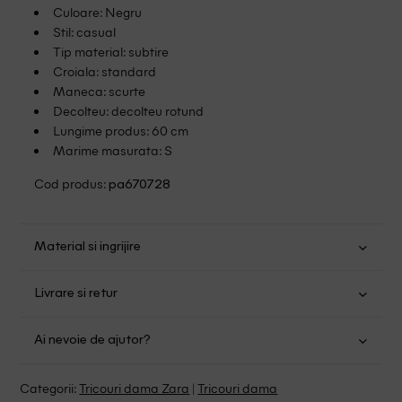
Culoare: Negru
Stil: casual
Tip material: subtire
Croiala: standard
Maneca: scurte
Decolteu: decolteu rotund
Lungime produs: 60 cm
Marime masurata: S
Cod produs:
pa670728
Material si ingrijire
Viscoza: 98%; Elastan: 2%
Livrare si retur
Spalare usoara la 30
Transport Gratuit pentru orice comanda cu o valoare mai
Nu folositi inalbitor
Ai nevoie de ajutor?
mare de 149.00 lei.
Nu uscati in uscator
Se pot calca
Suntem aici pentru a te ajuta:
Politica livrare
Categorii:
Tricouri dama Zara
|
Tricouri dama
Fara curatare chimica