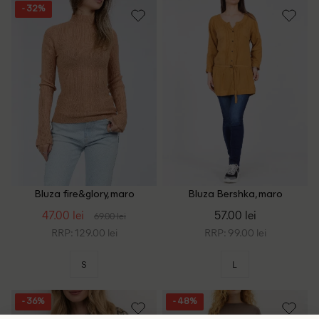
- 32%
Bluza fire&glory, maro
Bluza Bershka, maro
47.00 lei
57.00 lei
69.00 lei
RRP: 129.00 lei
RRP: 99.00 lei
S
L
- 36%
- 48%