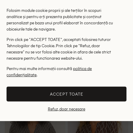
Folosim module cookie proprii și ale terților în scopuri
analitice și pentru a-ți prezenta publicitate și conținut
personalizat pe baza unui profil elaborat în concordanță cu
obiceiurile tale de navigare.
Prin click pe "ACCEPT TOATE", acceptati folosirea tuturor
Tehnologiilor de tip Cookie. Prin click pe "Refuz, doar
necesare" nu se vor folosi alte cookie in afara de cele strict
necesare pentru functionarea website-ului.
Pentru mai multe informații consultă
politica de
Bluza Kaffe, negru/maro
Bluza Oversize InWear, maro
confidențialitate
.
93.00 lei
144.00 lei
145.00 lei
275.00 lei
RRP: 249.00 lei
RRP: 499.00 lei
ACCEPT TOATE
XXL
S
Refuz, doar necesare