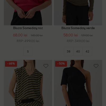
Bluza Someday, roz
Bluza Someday, verde
68.00 lei
58.00 lei
145.00 lei
139.00 lei
RRP: 499.00 lei
RRP: 349.00 lei
S
38
40
42
- 68%
- 50%