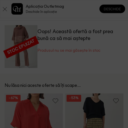
Aplicația Outletmag
DESCHIDE
0
0
Deschide în aplicație
Oops! Această ofertă a fost prea
bună ca să mai aștepte
STOC EPUIZAT
Produsul nu se mai găsește în stoc
Nu lăsa nici aceste oferte să îți scape...
- 67%
- 53%