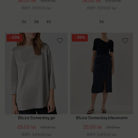
58.00 lei
58.00 lei
149.00 lei
225.00 lei
RRP: 399.00 lei
RRP: 399.00 lei
36
38
40
36
- 45%
- 38%
Bluza Someday, gri
Bluza Someday, bleumarin
inchis
65.00 lei
55.00 lei
118.00 lei
89.00 lei
RRP: 349.00 lei
RRP: 249.00 lei