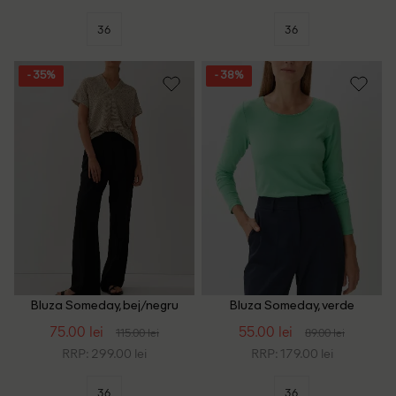
36
36
- 35%
- 38%
Bluza Someday, bej/negru
Bluza Someday, verde
75.00 lei
55.00 lei
115.00 lei
89.00 lei
RRP: 299.00 lei
RRP: 179.00 lei
36
36