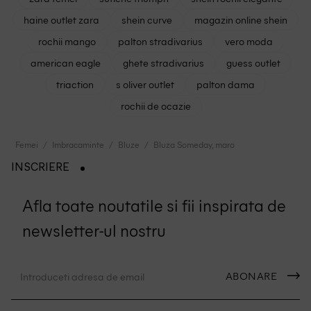
haine outlet zara
shein curve
magazin online shein
rochii mango
palton stradivarius
vero moda
american eagle
ghete stradivarius
guess outlet
triaction
s oliver outlet
palton dama
rochii de ocazie
Femei
Imbracaminte
Bluze
Bluza Someday, maro
INSCRIERE
Afla toate noutatile si fii inspirata de
newsletter-ul nostru
ABONARE