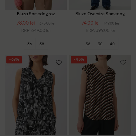
Bluza Someday, roz
Bluza Oversize Someday,
verde
78.00 lei
74.00 lei
375.00 lei
149.00 lei
RRP: 649.00 lei
RRP: 399.00 lei
36
38
36
38
40
- 69%
- 43%