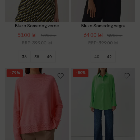
Bluza Someday, verde
Bluza Someday, negru
58.00 lei
64.00 lei
179.00 lei
127.00 lei
RRP: 399.00 lei
RRP: 399.00 lei
36
38
40
40
42
- 79%
- 50%