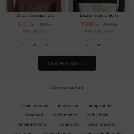
Bluza Tezenis, maro
Bluza Tezenis, maro
34.00 lei
35.00 lei
58.00 lei
65.00 lei
RRP: 99.00 lei
RRP: 125.00 lei
S
M
L
S
M
L
VEZI MAI MULTE
Cele mai cautate
shein romania
intimissimi
mango outlet
reserved
rochii mohito
rochii shein
lenjerie triumph
rochii asos
asos romania
zara femei
sutiene triumph
shein rochii elegante