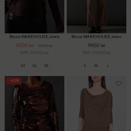
Bluza WAREHOUSE, maro
Bluza WAREHOUSE, maro
87.00 lei
99.00 lei
125.00 lei
RRP: 259.00 lei
RRP: 249.00 lei
34
36
38
S
M
L
- 42%