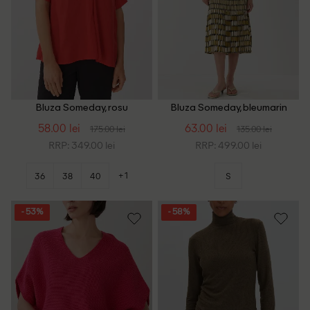
Bluza Someday, rosu
Bluza Someday, bleumarin
inchis
58.00 lei
63.00 lei
175.00 lei
135.00 lei
RRP: 349.00 lei
RRP: 499.00 lei
+1
36
38
40
S
- 53%
- 58%