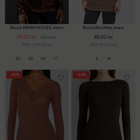
Bluza WAREHOUSE, maro
Bluza Bershka, maro
95.00 lei
48.00 lei
165.00 lei
RRP: 299.00 lei
RRP: 89.00 lei
+1
36
38
40
S
M
- 41%
- 46%