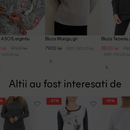
 ASOS, argintiu
Bluza Mango, gri
Bluza Tezenis, 
 lei
97.00 lei
79.00 lei
38.00 lei
75.
RRP: 145.00 lei
 169.00 lei
RRP: 115.00 le
S
S
Altii au fost interesati de
7%
- 87%
- 59%