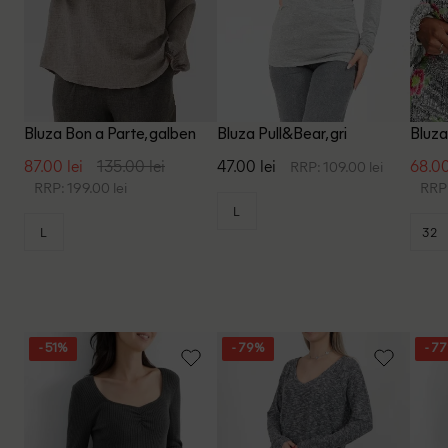
Bluza Bon a Parte, galben
Bluza Pull&Bear, gri
Bluza
87.00 lei
135.00 lei
47.00 lei
68.00
RRP: 109.00 lei
RRP: 199.00 lei
RRP:
L
L
32
- 51%
- 79%
- 7