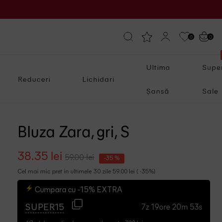
0
0
Ultima
Supe
Reduceri
Lichidari
Șansă
Sale
Bluza Zara, gri, S
38.35 lei
59.00 lei
-35 %
Cel mai mic pret in ultimele 30 zile 59.00 lei ( -35%)
Cumpara cu -15% EXTRA
7z 19ore 20m 52s
SUPER15