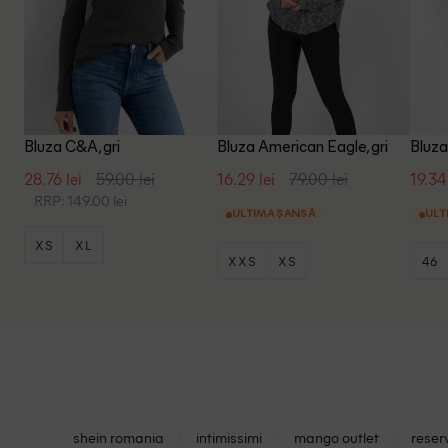
Bluza C&A, gri
Bluza American Eagle, gri
Bluza 
28.76 lei
59.00 lei
16.29 lei
79.00 lei
19.34 
RRP: 149.00 lei
ULTIMA ȘANSĂ
ULT
XS
XL
XXS
XS
46
shein romania
intimissimi
mango outlet
reser