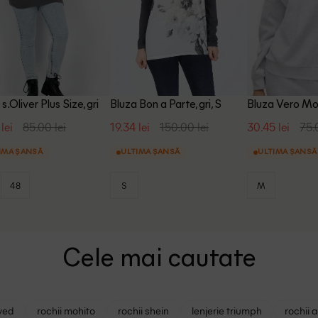
s.Oliver Plus Size, gri
Bluza Bon a Parte, gri, S
Bluza Vero Mod
lei
85.00 lei
19.34 lei
150.00 lei
30.45 lei
75.
IMA ȘANSĂ
ULTIMA ȘANSĂ
ULTIMA ȘANSĂ
48
S
M
Cele mai cautate
ved
rochii mohito
rochii shein
lenjerie triumph
rochii 