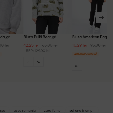
a, gri
Bluza Pull&Bear, gri
Bluza American Eagle, g
00 lei
42.25 lei
65.00 lei
16.29 lei
95.00 lei
RRP: 129.00 lei
ULTIMA ȘANSĂ
S
M
XS
asos
asos romania
zara femei
sutiene triumph