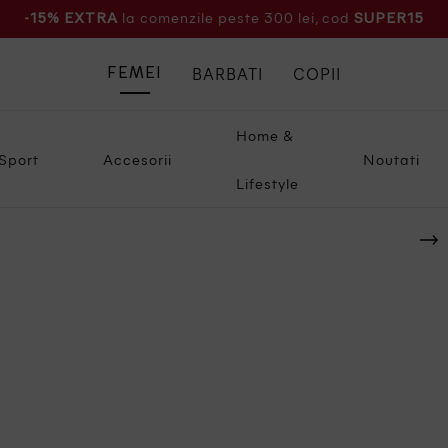
la comenzile peste 300 lei, cod
-15% EXTRA
SUPER15
BARBATI
COPII
FEMEI
Home &
Sport
Accesorii
Noutati
Lifestyle