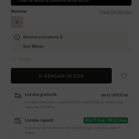
*Codul se aplica la comenzile peste 300 lei
Tabel De Marimi
Marime:
S
Marime echivalenta
S
Bust
86cm
In stoc
S-
ADAUGA IN COS
de la 149.00 lei
Livrare gratuită
Livrarea gratuită se aplica pentru comenzile cu totalul mai
mare de 149.00 lei
Livrare rapidă
Ma, 11 Aug - Mi, 12 Aug
In functie de localitatea de livrare timpul estimat poate fi
diferit.