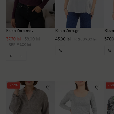
Bluza Zara, mov
Bluza Zara, gri
Bluza
37.70 lei
58.00 lei
45.00 lei
57.00
RRP: 89.00 lei
RRP: 99.00 lei
M
M
S
L
- 36%
- 3