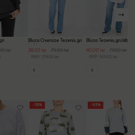
gri
Bluza Oversize Tezenis, gri
Bluza Tezenis, gri/alb
inchis
00 lei
38.00 lei
75.00 lei
40.00 lei
79.00 lei
i
RRP: 139.00 lei
RRP: 149.00 lei
S
S
- 35%
- 83%