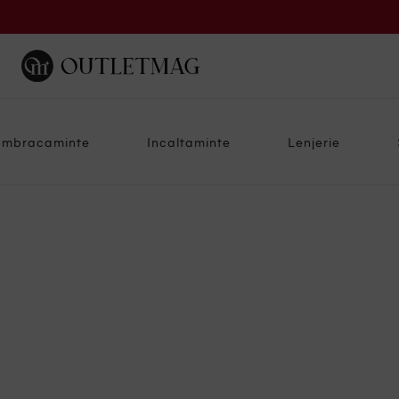
Imbracaminte
Incaltaminte
Lenjerie