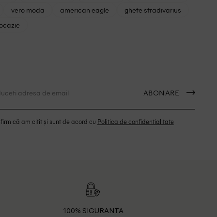
vero moda
american eagle
ghete stradivarius
 ocazie
ABONARE
irm că am citit și sunt de acord cu
Politica de confidentialitate
100% SIGURANTA