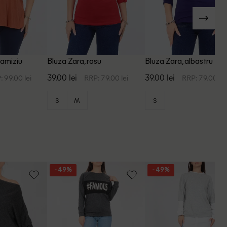
ramiziu
Bluza Zara, rosu
Bluza Zara, albastru
39.00 lei
39.00 lei
: 99.00 lei
RRP: 79.00 lei
RRP: 79.00 lei
S
M
S
- 49%
- 49%