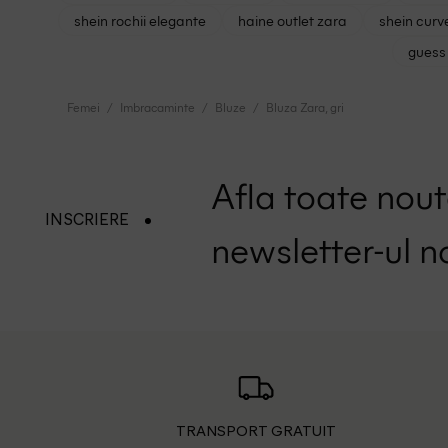
shein rochii elegante
haine outlet zara
shein curv
guess 
Femei
Imbracaminte
Bluze
Bluza Zara, gri
Afla toate nouta
INSCRIERE
newsletter-ul n
TRANSPORT GRATUIT