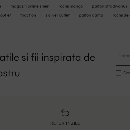
e
magazin online shein
rochii mango
palton stradivarius
outlet
triaction
s oliver outlet
palton dama
rochii de
tile si fii inspirata de
ostru
Conf
RETUR 14 ZILE