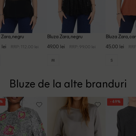
 Zara, negru
Bluza Zara, negru
Bluza Zara, ca
 lei
49.00 lei
45.00 lei
RRP: 112.00 lei
RRP: 99.00 lei
RRP
M
S
Bluze de la alte branduri
0%
- 49%