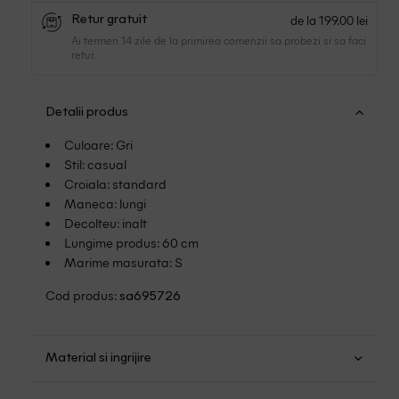
de la 199.00 lei
Retur gratuit
Ai termen 14 zile de la primirea comenzii sa probezi si sa faci
retur.
Detalii produs
Culoare: Gri
Stil: casual
Croiala: standard
Maneca: lungi
Decolteu: inalt
Lungime produs: 60 cm
Marime masurata: S
Cod produs:
sa695726
Material si ingrijire
Poliester: 63.5%; Bumbac: 31.5%; Elastan: 5%