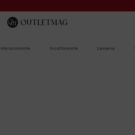
Imbracaminte
Incaltaminte
Lenjerie