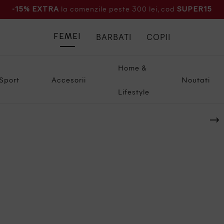
la comenzile peste 300 lei, cod
-15% EXTRA
SUPER15
BARBATI
COPII
FEMEI
Home &
Sport
Accesorii
Noutati
Lifestyle