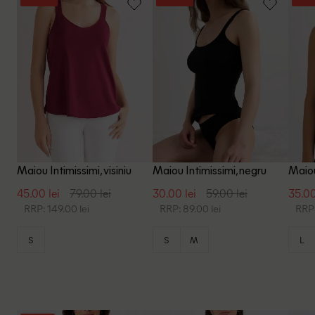
Maiou Intimissimi, visiniu
Maiou Intimissimi, negru
Maiou
45.00 lei
79.00 lei
30.00 lei
59.00 lei
35.00
RRP: 149.00 lei
RRP: 89.00 lei
RRP:
S
S
M
L