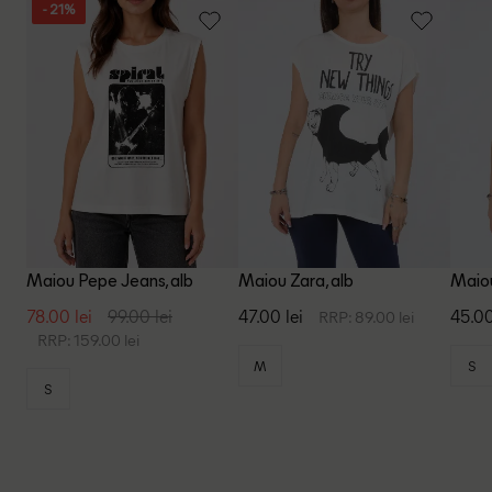
- 21%
Maiou Pepe Jeans, alb
Maiou Zara, alb
Maiou
78.00 lei
99.00 lei
47.00 lei
45.00
RRP: 89.00 lei
RRP: 159.00 lei
M
S
S