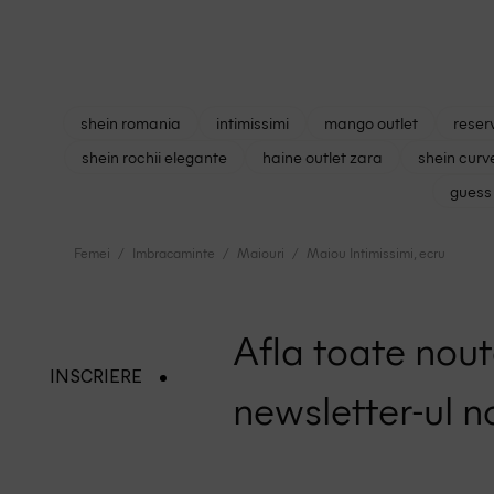
shein romania
intimissimi
mango outlet
reser
shein rochii elegante
haine outlet zara
shein curv
guess 
Femei
Imbracaminte
Maiouri
Maiou Intimissimi, ecru
Afla toate nouta
INSCRIERE
newsletter-ul n