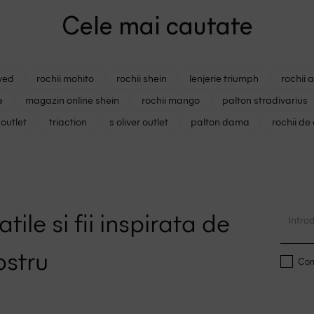
Cele mai cautate
ved
rochii mohito
rochii shein
lenjerie triumph
rochii 
e
magazin online shein
rochii mango
palton stradivarius
outlet
triaction
s oliver outlet
palton dama
rochii de
tile si fii inspirata de
ostru
Conf