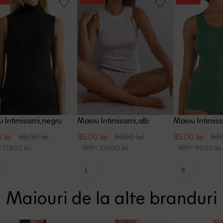
 Intimissimi, negru
Maiou Intimissimi, alb
Maiou Intimiss
 lei
68.00 lei
35.00 lei
59.00 lei
35.00 lei
59.
 119.00 lei
RRP: 109.00 lei
RRP: 99.00 lei
L
S
Maiouri de la alte branduri