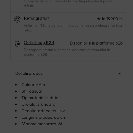
In functie de localitatea de livrare timpul estimat poate fi
diferit.
de la 199.00 lei
Retur gratuit
Ai termen 14 zile de la primirea comenzii sa probezi si sa faci
retur.
Disponibil si in platforma b2b
Outletmag B2B
Descopera preturi si comenzi dedicate partenerilor in
platforma B2B.
Detalii produs
Culoare: Alb
Stil: casual
Tip material: subtire
Croiala: standard
Decolteu: decolteu in v
Lungime produs: 65 cm
Marime masurata: M