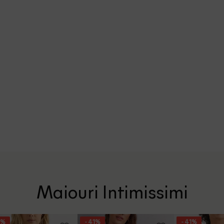
Maiouri Intimissimi
9%
- 41%
- 41%