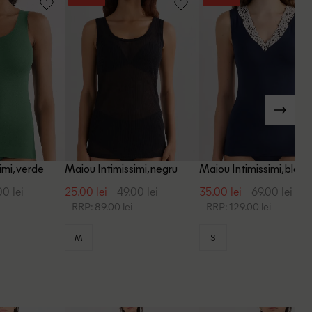
imi, verde
Maiou Intimissimi, negru
Maiou Intimissimi, bleu
00 lei
25.00 lei
49.00 lei
35.00 lei
69.00 lei
RRP: 89.00 lei
RRP: 129.00 lei
M
S