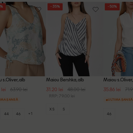
5%
- 35%
- 50%
 s.Oliver, alb
Maiou Bershka, alb
Maiou s.Oliver,
 lei
63.90 lei
31.20 lei
48.00 lei
35.86 lei
71.9
RRP: 79.00 lei
IMA ȘANSĂ
ULTIMA ȘANSĂ
XS
S
+1
44
46
46