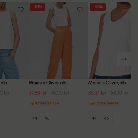
- 51%
- 45%
 alb
Maiou s.Oliver, alb
Maiou s.Oliver, alb
0 lei
37.88 lei
78.00 lei
35.31 lei
63.90 lei
ULTIMA ȘANSĂ
ULTIMA ȘANSĂ
44
46
44
46