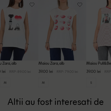
 Zara, alb
Maiou Zara, alb
Maiou Pull&Bea
 lei
39.00 lei
39.00 lei
RRP: 89.00 lei
RRP: 79.00 lei
RRP:
M
M
S
Altii au fost interesati de