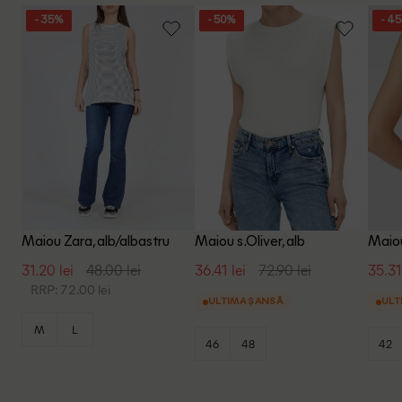
- 35%
- 50%
- 4
Maiou Zara, alb/albastru
Maiou s.Oliver, alb
Maiou
31.20 lei
48.00 lei
36.41 lei
72.90 lei
35.31
RRP: 72.00 lei
ULTIMA ȘANSĂ
ULT
M
L
46
48
42