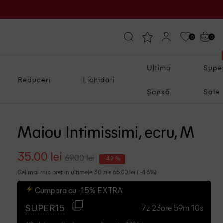
0
0
Ultima
Supe
Reduceri
Lichidari
Șansă
Sale
Maiou Intimissimi, ecru, M
35.00 lei
69.00 lei
-49 %
Cel mai mic pret in ultimele 30 zile 65.00 lei ( -46%)
Cumpara cu -15% EXTRA
7z 23ore 59m 9s
SUPER15