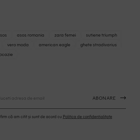
asos
asos romania
zara femei
sutiene triumph
vero moda
american eagle
ghete stradivarius
 ocazie
ABONARE
irm că am citit și sunt de acord cu
Politica de confidentialitate