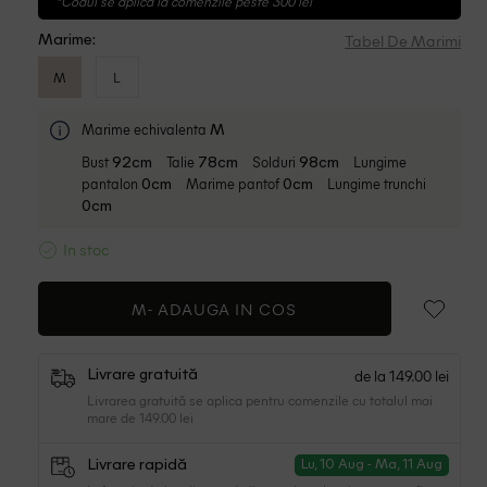
*Codul se aplica la comenzile peste 300 lei
Tabel De Marimi
Marime:
M
L
Marime echivalenta
M
Bust
Talie
Solduri
Lungime
92cm
78cm
98cm
pantalon
Marime pantof
Lungime trunchi
0cm
0cm
0cm
In stoc
M-
ADAUGA IN COS
de la 149.00 lei
Livrare gratuită
Livrarea gratuită se aplica pentru comenzile cu totalul mai
mare de 149.00 lei
Livrare rapidă
Lu, 10 Aug - Ma, 11 Aug