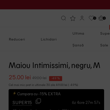
0
0
Ultima
Supe
Reduceri
Lichidari
Șansă
Sale
Maiou Intimissimi, negru, M
25.00 lei
49.00 lei
-49 %
Cel mai mic pret in ultimele 30 zile 49.00 lei ( -49%)
Cumpara cu -15% EXTRA
6z 4ore 27m 56s
SUPER15