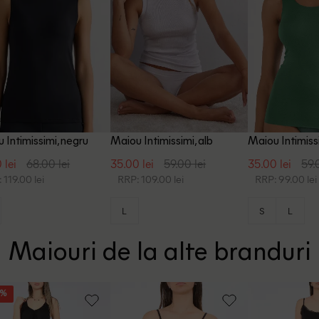
 Intimissimi, negru
Maiou Intimissimi, alb
Maiou Intimiss
 lei
68.00 lei
35.00 lei
59.00 lei
35.00 lei
59.
 119.00 lei
RRP: 109.00 lei
RRP: 99.00 lei
L
S
L
Maiouri de la alte branduri
5%