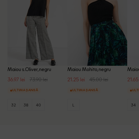
Maiou s.Oliver, negru
Maiou Mohito, negru
Maiou
36.97 lei
73.90 lei
21.25 lei
45.00 lei
21.65 
ULTIMA ȘANSĂ
ULTIMA ȘANSĂ
ULT
32
38
40
L
34