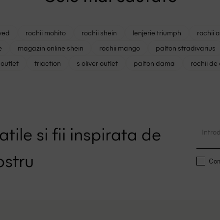
ved
rochii mohito
rochii shein
lenjerie triumph
rochii 
e
magazin online shein
rochii mango
palton stradivarius
outlet
triaction
s oliver outlet
palton dama
rochii de
tile si fii inspirata de
ostru
Conf