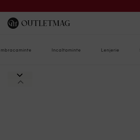
Imbracaminte
Incaltaminte
Lenjerie