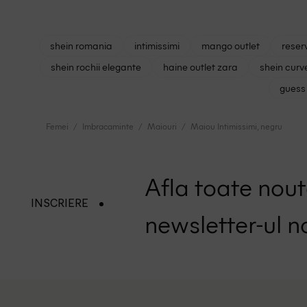
shein romania
intimissimi
mango outlet
reser
shein rochii elegante
haine outlet zara
shein curv
guess 
Femei
Imbracaminte
Maiouri
Maiou Intimissimi, negru
Afla toate nouta
INSCRIERE
newsletter-ul n