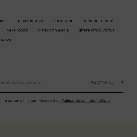
asos
asos romania
zara femei
sutiene triumph
vero moda
american eagle
ghete stradivarius
 ocazie
ABONARE
irm că am citit și sunt de acord cu
Politica de confidentialitate