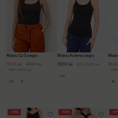
Maiou Q/S, negru
Maiou Ardene, negru
Maiou
18.00 lei
48.00 lei
29.00 lei
38.00
RRP: 49.00 lei
RRP: 69.00 lei
RRP:
XS
XS
S
M
- 50%
- 53%
- 6