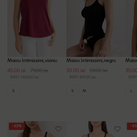
Maiou Intimissimi, visiniu
Maiou Intimissimi, negru
Maiou
45.00 lei
79.00 lei
30.00 lei
59.00 lei
35.00
RRP: 149.00 lei
RRP: 89.00 lei
RRP:
S
S
M
L
- 63%
- 4