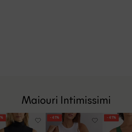
Maiouri Intimissimi
9%
- 41%
- 41%