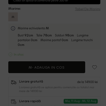
*Codul se aplica la comenzile peste 300 lei
Tabel De Marimi
Marime:
M
Marime echivalenta
M
Bust
Talie
Solduri
Lungime
92cm
78cm
98cm
pantalon
Marime pantof
Lungime trunchi
0cm
0cm
0cm
In stoc
M-
ADAUGA IN COS
de la 149.00 lei
Livrare gratuită
Livrarea gratuită se aplica pentru comenzile cu totalul mai
mare de 149.00 lei
Livrare rapidă
Ma, 11 Aug - Mi, 12 Aug