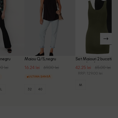
 negru
Maiou Q/S, negru
Set Maiouri 2 bucati Onl
negru/verde
0 lei
16.24 lei
69.00 lei
42.25 lei
65.00 lei
RRP: 129.00 lei
ULTIMA ȘANSĂ
M
L
32
40