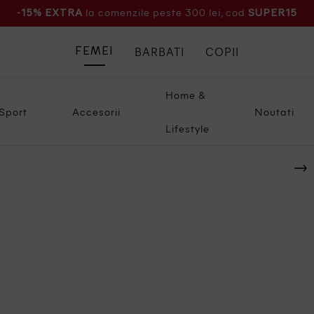
la comenzile peste 300 lei, cod
-15% EXTRA
SUPER15
BARBATI
COPII
FEMEI
Home &
Sport
Accesorii
Noutati
Lifestyle