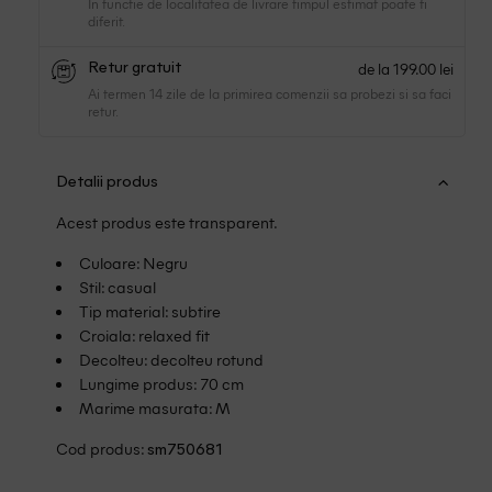
In functie de localitatea de livrare timpul estimat poate fi
diferit.
de la 199.00 lei
Retur gratuit
Ai termen 14 zile de la primirea comenzii sa probezi si sa faci
retur.
Detalii produs
Acest produs este transparent.
Culoare: Negru
Stil: casual
Tip material: subtire
Croiala: relaxed fit
Decolteu: decolteu rotund
Lungime produs: 70 cm
Marime masurata: M
Cod produs:
sm750681