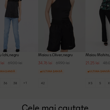
 Ichi, negru
Maiou s.Oliver, negru
Maiou Mohito,
lei
69.00 lei
34.76 lei
69.90 lei
21.25 lei
48.0
IMA ȘANSĂ
ULTIMA ȘANSĂ
ULTIMA ȘANSĂ
+1
36
38
42
XS
S
X
Cele mai cautate