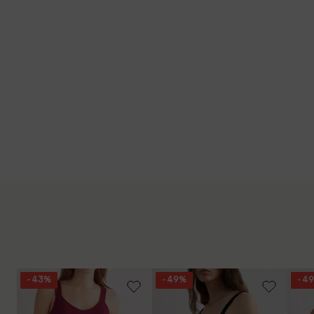
- 43%
- 49%
- 4