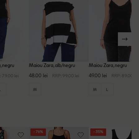
, negru
Maiou Zara, alb/negru
Maiou Zara, negru
48.00 lei
49.00 lei
 79.00 lei
RRP: 99.00 lei
RRP: 89.00 lei
L
M
M
L
- 76%
- 35%