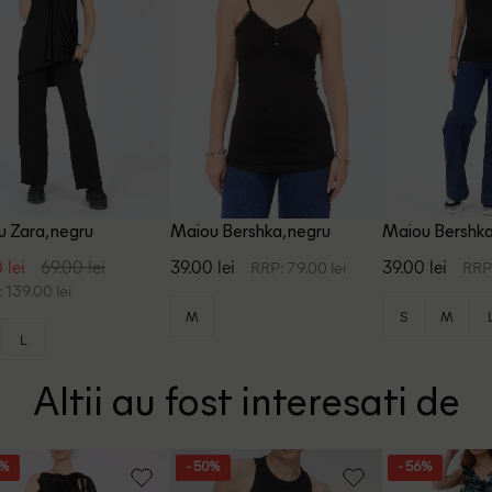
 Zara, negru
Maiou Bershka, negru
Maiou Bershka
 lei
69.00 lei
39.00 lei
39.00 lei
RRP: 79.00 lei
RRP:
 139.00 lei
M
S
M
L
Altii au fost interesati de
9%
- 50%
- 56%