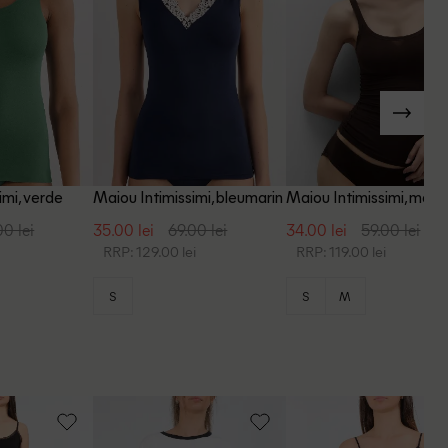
imi, verde
Maiou Intimissimi, bleumarin
Maiou Intimissimi, maro
00 lei
35.00 lei
69.00 lei
34.00 lei
59.00 lei
RRP: 129.00 lei
RRP: 119.00 lei
S
S
M